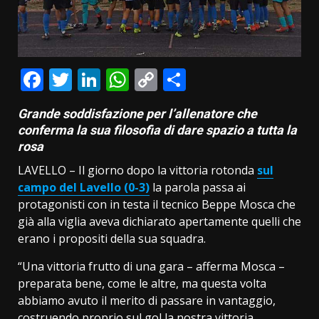
Facebook
Twitter
LinkedIn
WhatsApp
Copy
Condividi
Link
Grande soddisfazione per l’allenatore che
conferma la sua filosofia di dare spazio a tutta la
rosa
LAVELLO – Il giorno dopo la vittoria rotonda
sul
campo del Lavello (0-3)
la parola passa ai
protagonisti con in testa il tecnico Beppe Mosca che
già alla viglia aveva dichiarato apertamente quelli che
erano i propositi della sua squadra.
“Una vittoria frutto di una gara – afferma Mosca –
preparata bene, come le altre, ma questa volta
abbiamo avuto il merito di passare in vantaggio,
costruendo proprio sul gol la nostra vittoria.