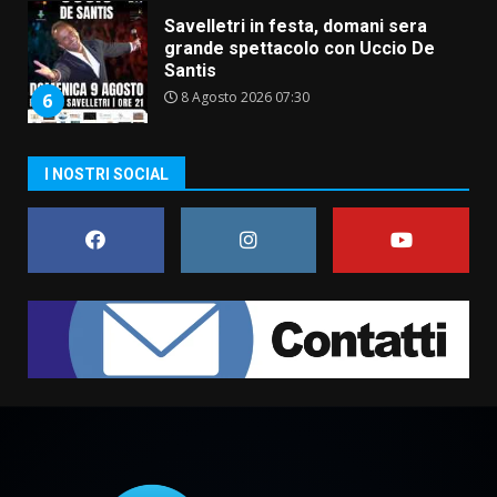
Savelletri in festa, domani sera
grande spettacolo con Uccio De
Santis
8 Agosto 2026 07:30
6
Politiche Giovanili e Mobilità
Sostenibile: premiati gli studenti
I NOSTRI SOCIAL
universitari del bando “La strada
giusta”
7
8 Agosto 2026 07:15
Savelletri in festa, pienone sul
porto per Uccio De Santis: la
voce di Antonella Losavio
incanta la piazza
1
10 Agosto 2026 10:48
TARI, Scianaro: “Uniti per una
proposta concreta di
abbattimento per i cittadini
fasanesi”
2