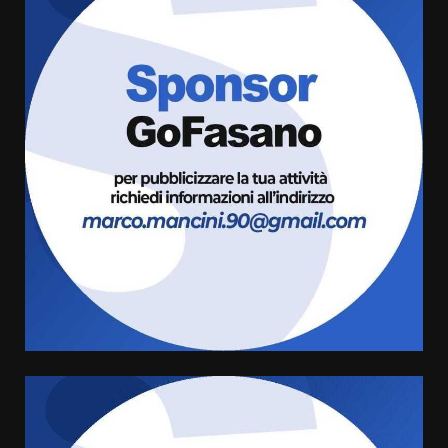
Grande successo per la “Sagra
del Pesce Spada” a Savelletri
9 Agosto 2026 07:32
3
Serie D, l’Us Fasano non molla e
conferma di voler ricorrere per
ottenere l’iscrizione
8 Agosto 2026 19:55
4
La Banda Città di Fasano apre
ufficialmente la Festa di
Savelletri
8 Agosto 2026 11:00
5