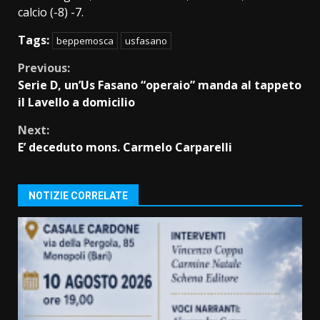
calcio (-8) -7.
Tags:
beppemosca
usfasano
Continue
Previous:
Serie D, un’Us Fasano “operaio” manda al tappeto
Reading
il Lavello a domicilio
Next:
E’ deceduto mons. Carmelo Carparelli
NOTIZIE CORRELATE