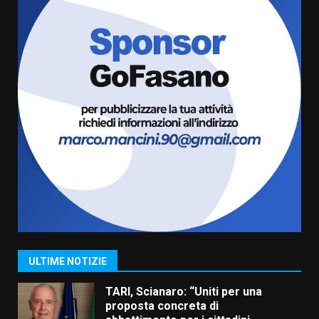
Savelletri in festa, domani sera
grande spettacolo con Uccio De
Santis
8 Agosto 2026 07:30
6
Politiche Giovanili e Mobilità
Sostenibile: premiati gli studenti
universitari del bando “La strada
giusta”
7
8 Agosto 2026 07:15
Savelletri in festa, pienone sul
porto per Uccio De Santis: la
voce di Antonella Losavio
incanta la piazza
1
10 Agosto 2026 10:48
ULTIME NOTIZIE
TARI, Scianaro: “Uniti per una
proposta concreta di
abbattimento per i cittadini