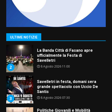
8 Agosto 2026 19:55
1
La Banda Città di Fasano apre
ufficialmente la Festa di
Savelletri
8 Agosto 2026 11:00
2
ULTIME NOTIZIE
Savelletri in festa, domani sera
grande spettacolo con Uccio De
Santis
8 Agosto 2026 07:30
3
Politiche Giovanili e Mobilità
Sostenibile: premiati gli studenti
universitari del bando “La strada
giusta”
4
8 Agosto 2026 07:15
“I Contestatori: Musica di