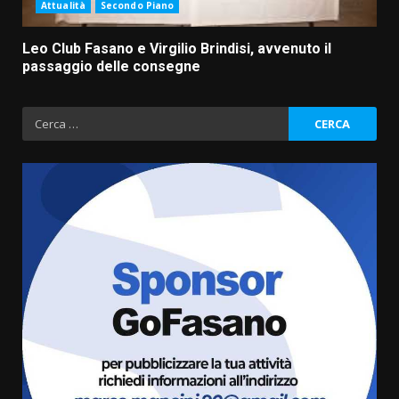
Attualità
Secondo Piano
Leo Club Fasano e Virgilio Brindisi, avvenuto il
passaggio delle consegne
Ricerca
per:
Savelletri in festa, domani sera
grande spettacolo con Uccio De
Santis
8 Agosto 2026 07:30
3
Politiche Giovanili e Mobilità
Sostenibile: premiati gli studenti
universitari del bando “La strada
giusta”
4
8 Agosto 2026 07:15