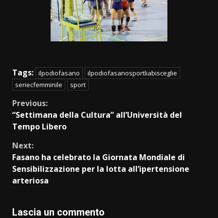
Tags:
ilpodiofasano
ilpodiofasanosportliabisceglie
seriecfemminile
sport
Continue
Previous:
“Settimana della Cultura” all’Università del
Reading
Tempo Libero
Next:
Fasano ha celebrato la Giornata Mondiale di
Sensibilizzazione per la lotta all’ipertensione
arteriosa
Lascia un commento