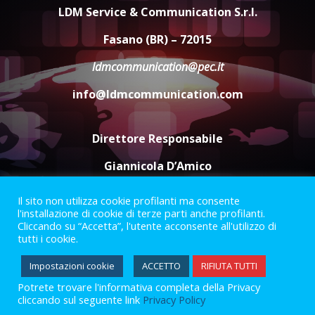
appuntamento con “Fasano in
LDM Service & Communication S.r.l.
Banda”
5
Fasano (BR) – 72015
7 Agosto 2026 06:05
ldmcommunication@pec.it
info@ldmcommunication.com
Direttore Responsabile
Giannicola D’Amico
Il sito non utilizza cookie profilanti ma consente
Termini e Condizioni
Privacy Policy
l'installazione di cookie di terze parti anche profilanti.
Informazioni Legali
Cliccando su “Accetta”, l'utente acconsente all'utilizzo di
tutti i cookie.
Facebook
Instagram
Youtube
Impostazioni cookie
ACCETTO
RIFIUTA TUTTI
Potrete trovare l'informativa completa della Privacy
2023 © Gofasano
|
Powered by
Creativestudio
&
LGC
.
cliccando sul seguente link
Privacy Policy