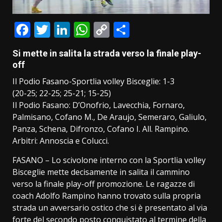
Facebook
Twitter
LinkedIn
WhatsApp
Copy
Condividi
Link
Si mette in salita la strada verso la finale play-
off
Il Podio Fasano-Sportlia volley Bisceglie: 1-3
(20-25; 22-25; 25-21; 15-25)
Il Podio Fasano: D’Onofrio, Lavecchia, Fornaro,
Palmisano, Cofano M., De Araujo, Semeraro, Galiulo,
Panza, Schena, Difronzo, Cofano I. All. Rampino.
Arbitri: Annoscia e Colucci.
FASANO – Lo scivolone interno con la Sportlia volley
Bisceglie mette decisamente in salita il cammino
verso la finale play-off promozione. Le ragazze di
coach Adolfo Rampino hanno trovato sulla propria
strada un avversario ostico che si è presentato al via
forte del secondo posto conquistato al termine della