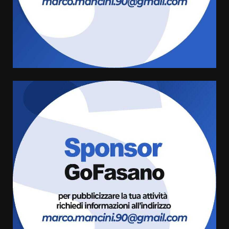
“I Contestatori: Musica di
Rivoluzione”: nuovo
appuntamento con “Fasano in
Banda”
5
7 Agosto 2026 06:05
US Fasano, Scianaro: “Profonda
amarezza per esclusione dal
campionato di calcio”
7 Agosto 2026 06:00
6
Fasanese ferito a colpi di arma
da fuoco
6 Agosto 2026 18:13
7
Serie D, l’Us Fasano non molla e
conferma di voler ricorrere per
ottenere l’iscrizione