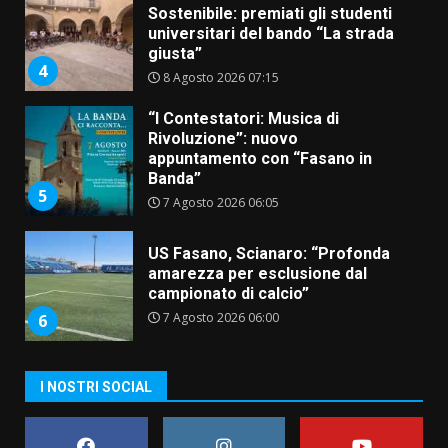
Rivoluzione”: nuovo
appuntamento con “Fasano in
Banda”
5
7 Agosto 2026 06:05
US Fasano, Scianaro: “Profonda
amarezza per esclusione dal
campionato di calcio”
7 Agosto 2026 06:00
6
Fasanese ferito a colpi di arma
da fuoco
6 Agosto 2026 18:13
7
Serie D, l’Us Fasano non molla e
I NOSTRI SOCIAL
conferma di voler ricorrere per
ottenere l’iscrizione
8 Agosto 2026 19:55
1