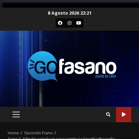
Skip
8 Agosto 2026 22:21
to
Facebook
Instagram
Youtube
content
PRIMARY
MENU
Home
Secondo Piano
Serie C, Il Podio scivola in casa contro la Sportlia Bisceglie