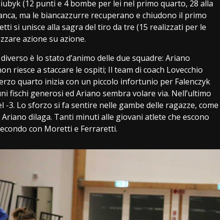
ubyk (12 punti e 4 bombe per lei nel primo quarto, 28 alla
ianca, ma le biancazzurre recuperano e chiudono il primo
ti si unisce alla sagra del tiro da tre (15 realizzati per le
tuzzare azione su azione.
a diverso è lo stato d’animo delle due squadre: Ariano
 riesce a staccare le ospiti; Il team di coach Lovecchio
terzo quarto inizia con un piccolo infortunio per Falenczyk
i fischi generosi ed Ariano sembra volare via. Nell’ultimo
el -3. Lo sforzo si fa sentire nelle gambe delle ragazze, come
 Ariano dilaga. Tanti minuti alle giovani atlete che escono
secondo con Moretti e Ferraretti.