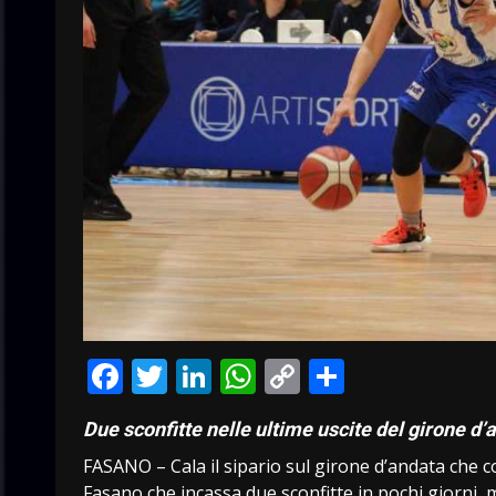
Facebook
Twitter
LinkedIn
WhatsApp
Copy
Condivid
Link
Due sconfitte nelle ultime uscite del girone d
FASANO – Cala il sipario sul girone d’andata che 
Fasano che incassa due sconfitte in pochi giorni,