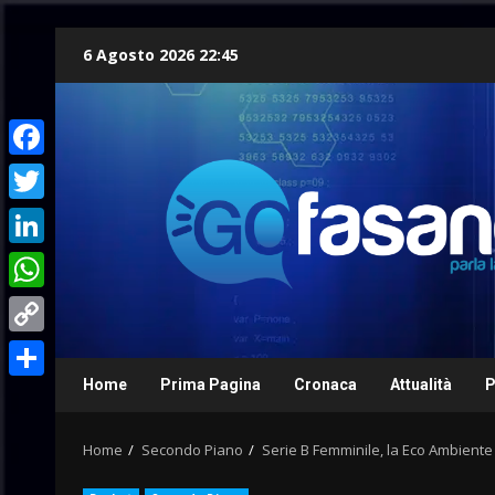
Skip
6 Agosto 2026 22:45
to
content
Facebook
Twitter
LinkedIn
WhatsApp
Copy
Link
Home
Prima Pagina
Cronaca
Attualità
P
Condividi
Home
Secondo Piano
Serie B Femminile, la Eco Ambiente