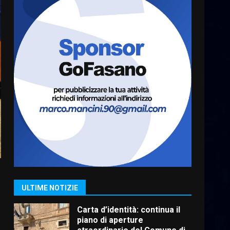
Serie D, l’Us Fasano è
escluso dal campionato
5 Agosto 2026 17:30
6
Truffatori in azione nelle
frazioni fasanesi
5 Agosto 2026 11:03
7
Fasanese ferito a colpi di
arma da fuoco
6 Agosto 2026 18:13
1
ULTIME NOTIZIE
Carta d’identità: continua il
piano di aperture
straordinarie del Comune di