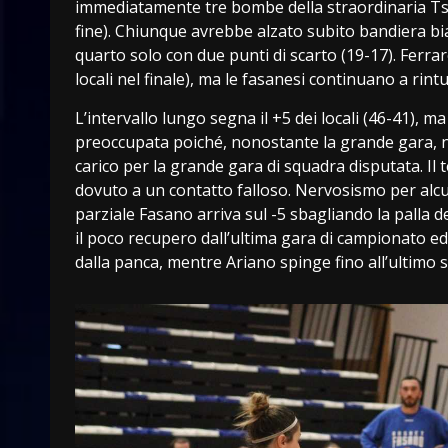
immediatamente tre bombe della straordinaria Tsi
fine). Chiunque avrebbe alzato subito bandiera b
quarto solo con due punti di scarto (19-17). Ferraret
locali nel finale), ma le fasanesi continuano a rin
L’intervallo lungo segna il +5 dei locali (46-41), m
preoccupata poiché, nonostante la grande gara, non
carico per la grande gara di squadra disputata. Il 
dovuto a un contatto falloso. Nervosismo per alcun
parziale Fasano arriva sul -5 sbagliando la palla d
il poco recupero dall’ultima gara di campionato ed
dalla panca, mentre Ariano spinge fino all’ultimo 