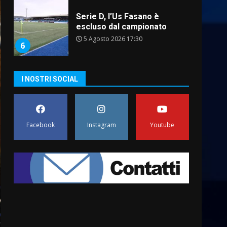
Serie D, l’Us Fasano è
escluso dal campionato
5 Agosto 2026 17:30
6
Truffatori in azione nelle
I NOSTRI SOCIAL
frazioni fasanesi
5 Agosto 2026 11:03
7
Facebook
Instagram
Youtube
Fasanese ferito a colpi di
arma da fuoco
6 Agosto 2026 18:13
1
Carta d’identità: continua il
piano di aperture
straordinarie del Comune di
Fasano