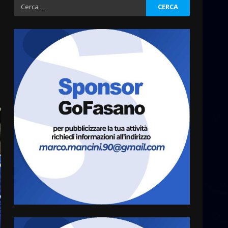
Ricerca
per:
Grazia Neglia, coordinatrice
cittadina di Fratelli d’Italia,
pronta a tornare in Consiglio
comunale
3
6 Agosto 2026 08:00
Cura dei beni comuni e
cittadinanza attiva: online
l’avviso per la gestione
condivisa della Villetta di
4
Laureto
6 Agosto 2026 06:20
La magia del Minareto e la
prima assoluta de “L’Albergo
Belvedere. Il rapimento”
6 Agosto 2026 06:15
5