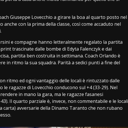
oach Giuseppe Lovecchio a girare la boa al quarto posto nel
to anche con la prima della classe, così come accaduto nel
.
rsini e compagne hanno letteralmente regalato la partita
rint trascinate dalle bombe di Edyta Falenczyk e dai
ecisa, partita ben costruita in settimana. Coach Orlando è
 in ritmo la sua squadra. Parità a sedici punti a fine del
n ritmo ed ogni vantaggio delle locali è rintuzzato dalle
go le ragazze di Lovecchio conducono sul +4 (33-29). Nel
prendere in mano la gara, ma le ragazze fasanesi
). Il quarto parziale è, invece, non commentabile e le local
ulla carta) avversarie della Dinamo Taranto che non rubano
cesso.