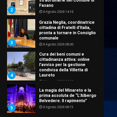
Fasano
2
6 Agosto 2026 14:16
Grazia Neglia, coordinatrice
cittadina di Fratelli d’Italia,
pronta a tornare in Consiglio
comunale
3
6 Agosto 2026 08:00
Cura dei beni comuni e
cittadinanza attiva: online
l’avviso per la gestione
condivisa della Villetta di
4
Laureto
6 Agosto 2026 06:20
La magia del Minareto e la
i
prima assoluta de “L’Albergo
Belvedere. Il rapimento”
6 Agosto 2026 06:15
5