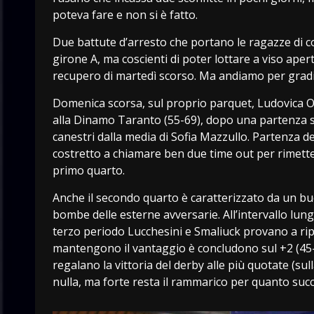
poteva fare e non si è fatto.
Due battute d’arresto che portano le ragazze di c
girone A, ma coscienti di poter lottare a viso aper
recupero di martedì scorso. Ma andiamo per gradi
Domenica scorsa, sul proprio parquet, Ludovica O
alla Dinamo Taranto (55-69), dopo una partenza sp
canestri dalla media di Sofia Mazzullo. Partenza d
costretto a chiamare ben due time out per rimettere
primo quarto.
Anche il secondo quarto è caratterizzato da un buo
bombe delle esterne avversarie. All’intervallo lun
terzo periodo Lucchesini e Smaliuck provano a ri
mantengono il vantaggio è concludono sul +2 (45-43
regalano la vittoria del derby alle più quotate (s
nulla, ma forte resta il rammarico per quanto suc