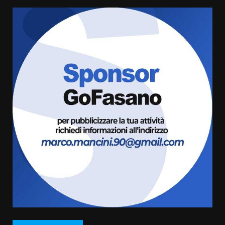
Savelletri in festa, domani sera
grande spettacolo con Uccio De
Santis
8 Agosto 2026 07:30
5
Politiche Giovanili e Mobilità
Sostenibile: premiati gli studenti
universitari del bando “La strada
giusta”
6
8 Agosto 2026 07:15
“I Contestatori: Musica di
Rivoluzione”: nuovo
appuntamento con “Fasano in
Banda”
7
7 Agosto 2026 06:05
TARI, Scianaro: “Uniti per una
proposta concreta di
abbattimento per i cittadini
fasanesi”