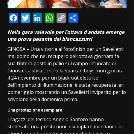
Facebook
Twitter
LinkedIn
WhatsApp
Copy
Condividi
Link
Nella gara valevole per l’ottava d’andata emerge
una prova pesante dei biancazzurri
GINOSA – Una vittoria al fotofinish per un Savelletri
mai domo che nel recupero dell’ottava giornata fa
sua l’intera posta in palio sul campo infuocato di
Ginosa. La sfida contro la Spartan boys, non giocata
il 24 novembre per un black out elettrico
dell’impianto di illuminazione, è stata recuperata ieri
pomeriggio mostrando un Savelletri inviperito per lo
scivolone della domenica prima.
Una prestazione esemplare
I ragazzi del tecnico Angelo Santoro hanno
sfoderato una prestazione esemplare mandando al
tappeto una buona formazione che ha messo