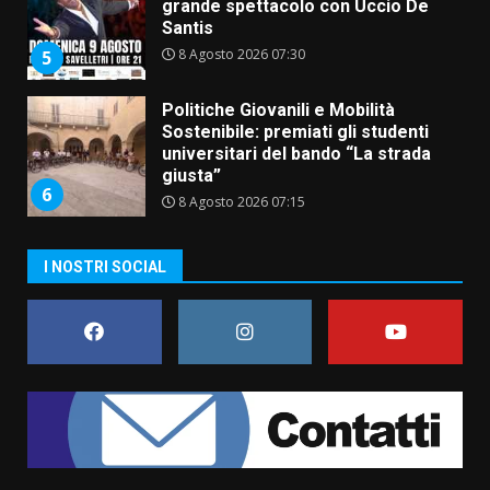
grande spettacolo con Uccio De
Santis
8 Agosto 2026 07:30
5
Politiche Giovanili e Mobilità
Sostenibile: premiati gli studenti
universitari del bando “La strada
giusta”
6
8 Agosto 2026 07:15
“I Contestatori: Musica di
I NOSTRI SOCIAL
Rivoluzione”: nuovo
appuntamento con “Fasano in
Banda”
7
7 Agosto 2026 06:05
TARI, Scianaro: “Uniti per una
proposta concreta di
abbattimento per i cittadini
fasanesi”
1
10 Agosto 2026 06:05