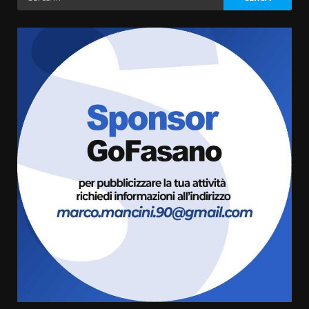
per:
Serie D, l’Us Fasano non molla e
conferma di voler ricorrere per
ottenere l’iscrizione
8 Agosto 2026 19:55
3
La Banda Città di Fasano apre
ufficialmente la Festa di
Savelletri
8 Agosto 2026 11:00
4