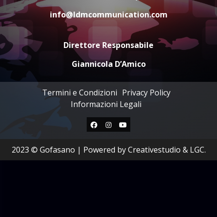
info@ldmcommunication.com
Direttore Responsabile
Giannicola D’Amico
Termini e Condizioni
Privacy Policy
Informazioni Legali
Facebook
Instagram
Youtube
2023 © Gofasano
|
Powered by
Creativestudio
&
LGC
.