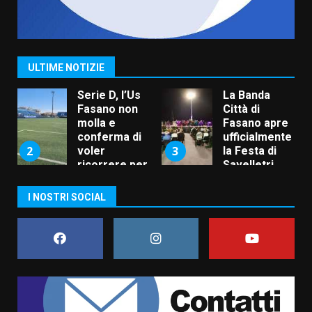
ULTIME NOTIZIE
Serie D, l’Us
La Banda
r
Fasano non
Città di
molla e
Fasano apre
conferma di
ufficialmente
2
3
voler
la Festa di
ricorrere per
Savelletri
ottenere
8 Agosto 2026
l’iscrizione
11:00
I NOSTRI SOCIAL
8 Agosto 2026
19:55