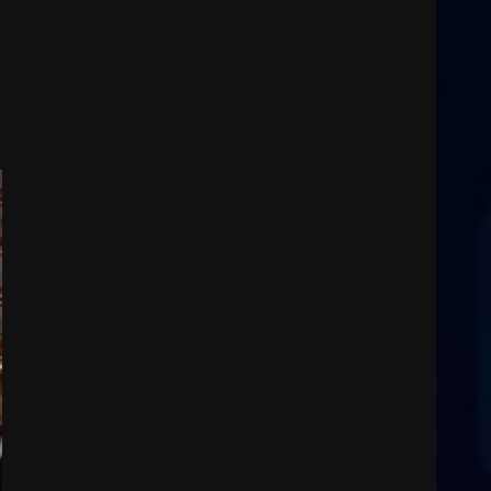
3
8 Agosto 2026 07:15
“I Contestatori: Musica di
Rivoluzione”: nuovo
appuntamento con “Fasano in
Banda”
4
7 Agosto 2026 06:05
US Fasano, Scianaro:
“Profonda amarezza per
esclusione dal campionato di
calcio”
5
7 Agosto 2026 06:00