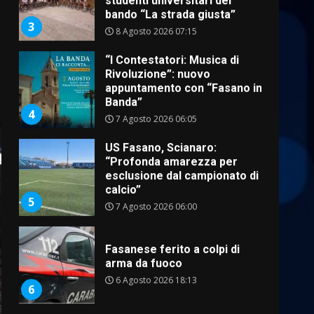
studenti universitari del
bando “La strada giusta”
3
8 Agosto 2026 07:15
“I Contestatori: Musica di
Rivoluzione”: nuovo
appuntamento con “Fasano in
Banda”
4
7 Agosto 2026 06:05
US Fasano, Scianaro:
“Profonda amarezza per
esclusione dal campionato di
calcio”
5
7 Agosto 2026 06:00
Fasanese ferito a colpi di
arma da fuoco
6 Agosto 2026 18:13
6