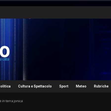
olitica
Cultura e Spettacolo
Sport
Meteo
Rubriche
e in terra jonica