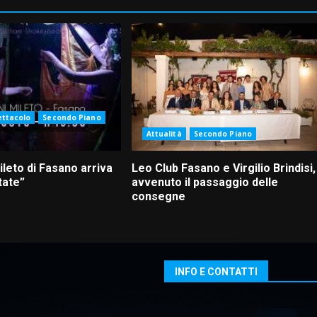
ettacolo
Secondo Piano
Attualità
Secondo Piano
Mileto di Fasano arriva
Leo Club Fasano e Virgilio Brindisi,
tate”
avvenuto il passaggio delle
consegne
INFO E CONTATTI