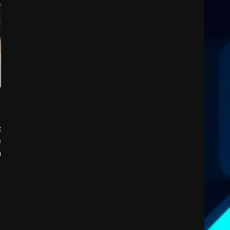
:
e
à