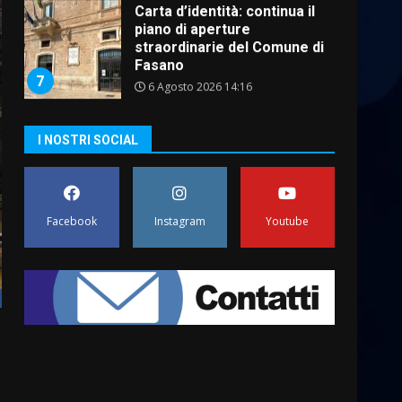
Carta d’identità: continua il
piano di aperture
straordinarie del Comune di
Fasano
7
6 Agosto 2026 14:16
La Banda Città di Fasano apre
I NOSTRI SOCIAL
ufficialmente la Festa di
Savelletri
8 Agosto 2026 11:00
1
Facebook
Instagram
Youtube
Savelletri in festa, domani
sera grande spettacolo con
Uccio De Santis
8 Agosto 2026 07:30
2
Politiche Giovanili e Mobilità
Sostenibile: premiati gli
studenti universitari del
bando “La strada giusta”