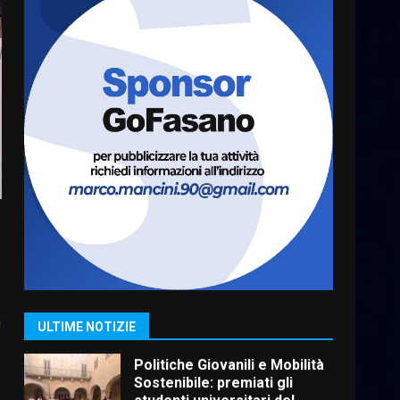
Carta d’identità: continua il
piano di aperture
straordinarie del Comune di
Fasano
7
6 Agosto 2026 14:16
La Banda Città di Fasano apre
ufficialmente la Festa di
Savelletri
8 Agosto 2026 11:00
1
Savelletri in festa, domani
sera grande spettacolo con
Uccio De Santis
a
8 Agosto 2026 07:30
2
ULTIME NOTIZIE
Politiche Giovanili e Mobilità
Sostenibile: premiati gli