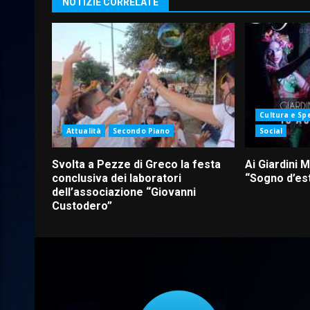
NOTIZIE CORRELATE
Cultura e Sp
Attualità
Secondo Piano
Social
Svolta a Pezze di Greco la festa
Ai Giardini 
conclusiva dei laboratori
“Sogno d’es
dell’associazione “Giovanni
Custodero”