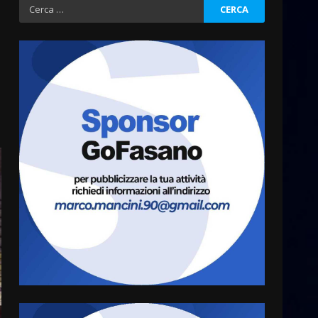
Sostenibile: premiati gli
Ricerca
studenti universitari del
per:
bando “La strada giusta”
3
8 Agosto 2026 07:15
“I Contestatori: Musica di
Rivoluzione”: nuovo
appuntamento con “Fasano in
Banda”
4
7 Agosto 2026 06:05
US Fasano, Scianaro:
“Profonda amarezza per
esclusione dal campionato di
calcio”
5
7 Agosto 2026 06:00
Fasanese ferito a colpi di
arma da fuoco
6 Agosto 2026 18:13
6