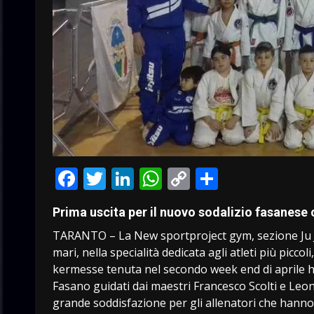
Facebook
Twitter
LinkedIn
WhatsApp
Copy
Condivid
Link
Prima uscita per il nuovo sodalizio fasanese c
TARANTO – La New sportproject gym, sezione Ju Ji
mari, nella specialità dedicata agli atleti più piccol
kermesse tenuta nel secondo week end di aprile ha 
Fasano guidati dai maestri Francesco Scolti e Leon
grande soddisfazione per gli allenatori che hanno