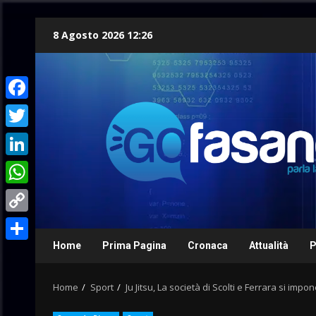
Skip
8 Agosto 2026 12:26
to
content
Facebook
Twitter
LinkedIn
WhatsApp
Copy
Link
Home
Prima Pagina
Cronaca
Attualità
P
Condividi
Home
Sport
Ju Jitsu, La società di Scolti e Ferrara si impon