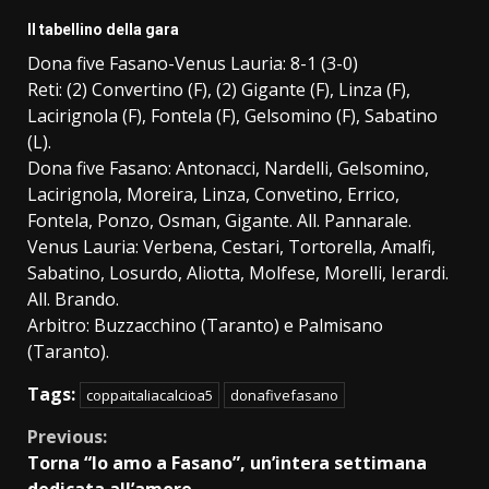
Il tabellino della gara
Dona five Fasano-Venus Lauria: 8-1 (3-0)
Reti: (2) Convertino (F), (2) Gigante (F), Linza (F),
Lacirignola (F), Fontela (F), Gelsomino (F), Sabatino
(L).
Dona five Fasano: Antonacci, Nardelli, Gelsomino,
Lacirignola, Moreira, Linza, Convetino, Errico,
Fontela, Ponzo, Osman, Gigante. All. Pannarale.
Venus Lauria: Verbena, Cestari, Tortorella, Amalfi,
Sabatino, Losurdo, Aliotta, Molfese, Morelli, Ierardi.
All. Brando.
Arbitro: Buzzacchino (Taranto) e Palmisano
(Taranto).
Tags:
coppaitaliacalcioa5
donafivefasano
Continue
Previous:
Torna “Io amo a Fasano”, un’intera settimana
Reading