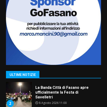
amarezza per esclusione dal
campionato di calcio”
7 Agosto 2026 06:00
6
Fasanese ferito a colpi di arma
da fuoco
6 Agosto 2026 18:13
7
Serie D, l’Us Fasano non molla e
conferma di voler ricorrere per
ottenere l’iscrizione
8 Agosto 2026 19:55
1
ULTIME NOTIZIE
La Banda Città di Fasano apre
ufficialmente la Festa di
Savelletri
8 Agosto 2026 11:00
2