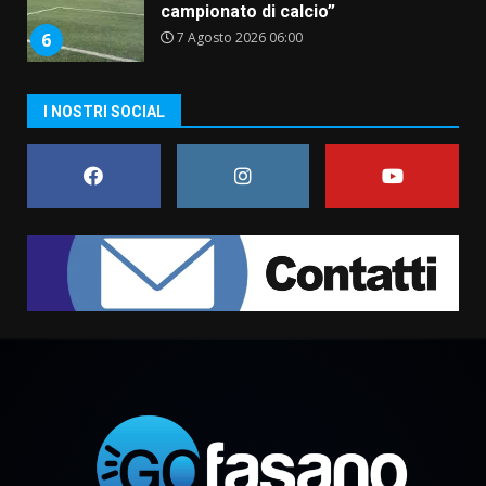
campionato di calcio”
7 Agosto 2026 06:00
6
I NOSTRI SOCIAL
Fasanese ferito a colpi di arma
da fuoco
6 Agosto 2026 18:13
7
Serie D, l’Us Fasano non molla e
conferma di voler ricorrere per
ottenere l’iscrizione
8 Agosto 2026 19:55
1
La Banda Città di Fasano apre
ufficialmente la Festa di
Savelletri
8 Agosto 2026 11:00
2