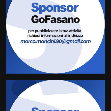
Savelletri in festa, domani sera
grande spettacolo con Uccio De
Santis
8 Agosto 2026 07:30
3
Politiche Giovanili e Mobilità
Sostenibile: premiati gli studenti
universitari del bando “La strada
giusta”
4
8 Agosto 2026 07:15
“I Contestatori: Musica di
Rivoluzione”: nuovo
appuntamento con “Fasano in
Banda”
5
7 Agosto 2026 06:05
US Fasano, Scianaro: “Profonda