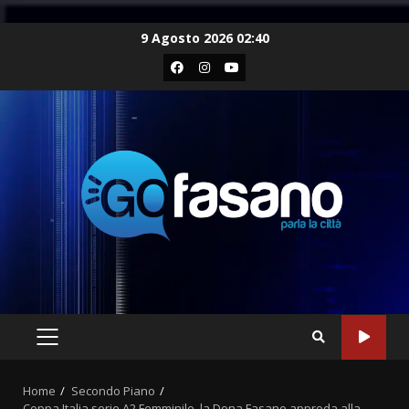
Skip
9 Agosto 2026 02:40
to
Facebook
Instagram
Youtube
content
PRIMARY
MENU
Home
Secondo Piano
Coppa Italia serie A2 Femminile, la Dona Fasano approda alla