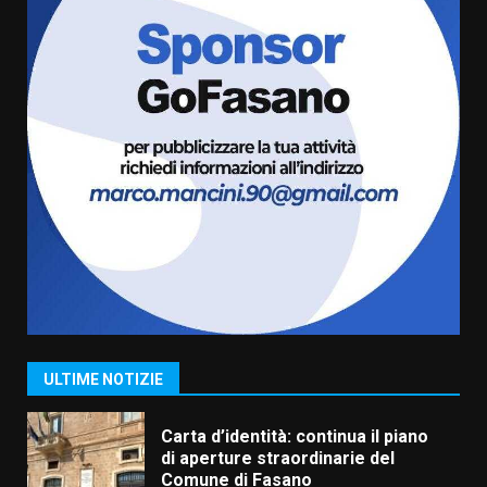
Serie D, l’Us Fasano è escluso
dal campionato
5 Agosto 2026 17:30
6
Truffatori in azione nelle
frazioni fasanesi
5 Agosto 2026 11:03
7
Fasanese ferito a colpi di arma
da fuoco
6 Agosto 2026 18:13
1
ULTIME NOTIZIE
Carta d’identità: continua il piano
di aperture straordinarie del
Comune di Fasano