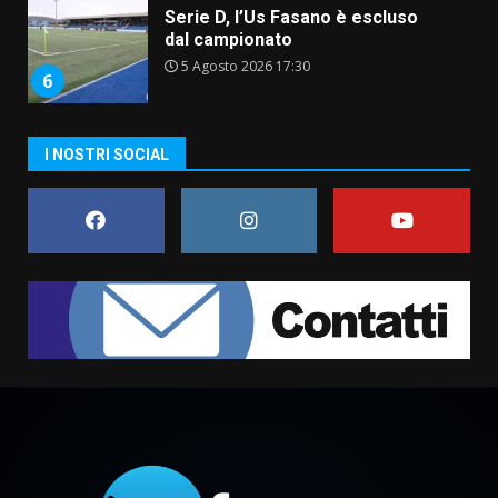
Serie D, l’Us Fasano è escluso
dal campionato
5 Agosto 2026 17:30
6
I NOSTRI SOCIAL
Truffatori in azione nelle
frazioni fasanesi
5 Agosto 2026 11:03
7
Fasanese ferito a colpi di arma
da fuoco
6 Agosto 2026 18:13
1
Carta d’identità: continua il piano
di aperture straordinarie del
Comune di Fasano
6 Agosto 2026 14:16
2