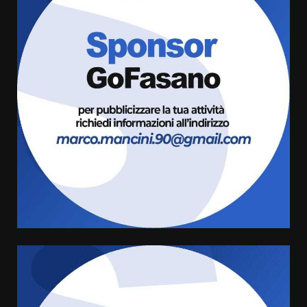
Grazia Neglia, coordinatrice
cittadina di Fratelli d’Italia,
pronta a tornare in Consiglio
comunale
3
6 Agosto 2026 08:00
Cura dei beni comuni e
cittadinanza attiva: online
l’avviso per la gestione
condivisa della Villetta di
4
Laureto
6 Agosto 2026 06:20
La magia del Minareto e la prima
assoluta de “L’Albergo
Belvedere. Il rapimento”
6 Agosto 2026 06:15
5