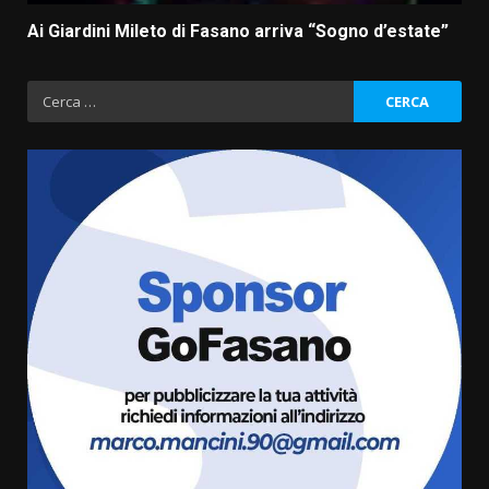
Ai Giardini Mileto di Fasano arriva “Sogno d’estate”
Ricerca
per:
La Banda Città di Fasano apre
ufficialmente la Festa di
Savelletri
8 Agosto 2026 11:00
3
Savelletri in festa, domani sera
grande spettacolo con Uccio De
Santis
8 Agosto 2026 07:30
4
Politiche Giovanili e Mobilità