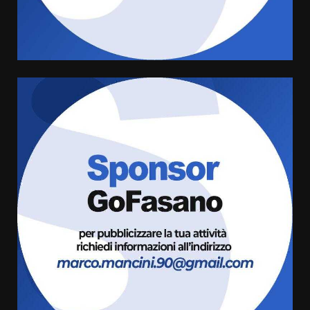
Sostenibile: premiati gli studenti
universitari del bando “La strada
giusta”
5
8 Agosto 2026 07:15
“I Contestatori: Musica di
Rivoluzione”: nuovo
appuntamento con “Fasano in
Banda”
6
7 Agosto 2026 06:05
US Fasano, Scianaro: “Profonda
amarezza per esclusione dal
campionato di calcio”
7 Agosto 2026 06:00
7
Grande successo per la “Sagra
del Pesce Spada” a Savelletri
9 Agosto 2026 07:32
1