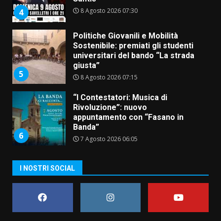
universitari del bando “La strada
giusta”
5
8 Agosto 2026 07:15
“I Contestatori: Musica di
Rivoluzione”: nuovo
appuntamento con “Fasano in
Banda”
6
7 Agosto 2026 06:05
US Fasano, Scianaro: “Profonda
amarezza per esclusione dal
campionato di calcio”
7 Agosto 2026 06:00
7
I NOSTRI SOCIAL
Grande successo per la “Sagra
del Pesce Spada” a Savelletri
9 Agosto 2026 07:32
1