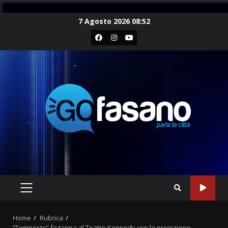
Skip
7 Agosto 2026 08:52
to
Facebook
Instagram
Youtube
content
PRIMARY
MENU
Home
Rubrica
“Tempeste” fa tappa al Teatro Kennedy con la proiezione