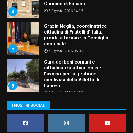
Comune di Fasano
6 Agosto 2026 14:16
4
Grazia Neglia, coordinatrice
cittadina di Fratelli d’Italia,
pronta a tornare in Consiglio
comunale
5
6 Agosto 2026 08:00
Cura dei beni comuni e
cittadinanza attiva: online
l’avviso per la gestione
condivisa della Villetta di
6
Laureto
6 Agosto 2026 06:20
La magia del Minareto e la prima
I NOSTRI SOCIAL
assoluta de “L’Albergo
Belvedere. Il rapimento”
6 Agosto 2026 06:15
7