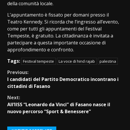
della comunità locale.
L’appuntamento è fissato per domani presso il
Teatro Kennedy. Si ricorda che l’ingresso all’evento,
come per tutti gli appuntamenti del Festival
Tempeste, è gratuito. La cittadinanza è invitata a
partecipare a questa importante occasione di
approfondimento e confronto.
Tags:
Festival tempeste
La voce di hind rajab
palestina
Continue
Previous:
I candidati del Partito Democratico incontrano i
Reading
cittadini di Fasano
Next:
All’IISS “Leonardo da Vinci” di Fasano nasce il
nuovo percorso “Sport & Benessere”