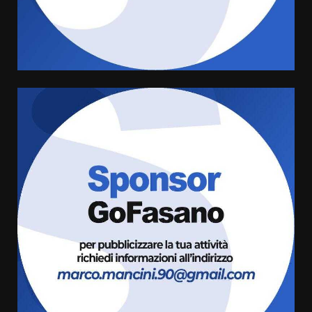
di aperture straordinarie del
Comune di Fasano
6 Agosto 2026 14:16
4
Grazia Neglia, coordinatrice
cittadina di Fratelli d’Italia,
pronta a tornare in Consiglio
comunale
5
6 Agosto 2026 08:00
Cura dei beni comuni e
cittadinanza attiva: online
l’avviso per la gestione
condivisa della Villetta di
6
Laureto
6 Agosto 2026 06:20
La magia del Minareto e la prima
assoluta de “L’Albergo
Belvedere. Il rapimento”
6 Agosto 2026 06:15
7