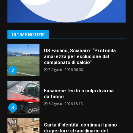
“I Contestatori: Musica di
Rivoluzione”: nuovo
appuntamento con “Fasano in
Banda”
1
ULTIME NOTIZIE
7 Agosto 2026 06:05
US Fasano, Scianaro: “Profonda
amarezza per esclusione dal
campionato di calcio”
7 Agosto 2026 06:00
2
Fasanese ferito a colpi di arma
da fuoco
6 Agosto 2026 18:13
3
Carta d’identità: continua il piano
di aperture straordinarie del