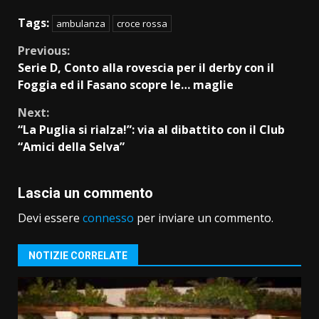
Tags:
ambulanza
croce rossa
Continue
Previous:
Serie D, Conto alla rovescia per il derby con il
Reading
Foggia ed il Fasano scopre le… maglie
Next:
“La Puglia si rialza!”: via al dibattito con il Club
“Amici della Selva”
Lascia un commento
Devi essere
connesso
per inviare un commento.
NOTIZIE CORRELATE