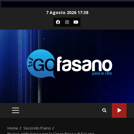
Skip
7 Agosto 2026 17:38
to
Facebook
Instagram
Youtube
content
PRIMARY
MENU
Home
Secondo Piano
Nuova ambulanza per la Croce Rossa di Fasano