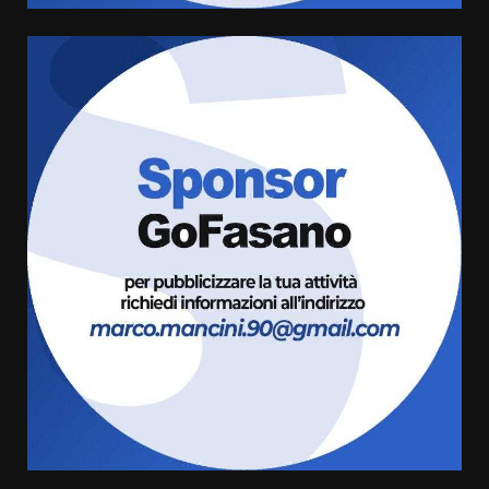
Grazia Neglia, coordinatrice
cittadina di Fratelli d’Italia,
pronta a tornare in Consiglio
comunale
5
6 Agosto 2026 08:00
Cura dei beni comuni e
cittadinanza attiva: online
l’avviso per la gestione
condivisa della Villetta di
6
Laureto
6 Agosto 2026 06:20
La magia del Minareto e la prima
assoluta de “L’Albergo
Belvedere. Il rapimento”
6 Agosto 2026 06:15
7
“I Contestatori: Musica di
Rivoluzione”: nuovo
appuntamento con “Fasano in