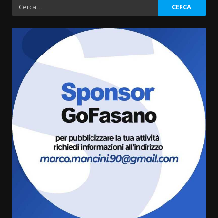
Ricerca
per:
Fasanese ferito a colpi di arma
da fuoco
6 Agosto 2026 18:13
3
Carta d’identità: continua il piano
di aperture straordinarie del
Comune di Fasano
6 Agosto 2026 14:16
4