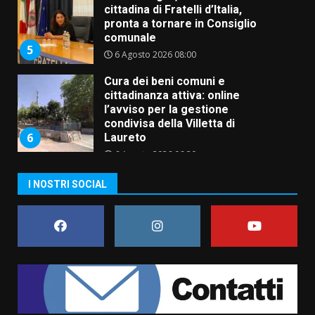
cittadina di Fratelli d’Italia,
pronta a tornare in Consiglio
comunale
5
6 Agosto 2026 08:00
Cura dei beni comuni e
cittadinanza attiva: online
l’avviso per la gestione
condivisa della Villetta di
6
Laureto
6 Agosto 2026 06:20
La magia del Minareto e la prima
I NOSTRI SOCIAL
assoluta de “L’Albergo
Belvedere. Il rapimento”
6 Agosto 2026 06:15
7
“I Contestatori: Musica di
Rivoluzione”: nuovo
appuntamento con “Fasano in
Banda”
1