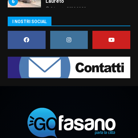
6
Laureto
6 Agosto 2026 06:20
La magia del Minareto e la prima
I NOSTRI SOCIAL
assoluta de “L’Albergo
Belvedere. Il rapimento”
6 Agosto 2026 06:15
7
“I Contestatori: Musica di
Rivoluzione”: nuovo
appuntamento con “Fasano in
Banda”
1
7 Agosto 2026 06:05
US Fasano, Scianaro: “Profonda
amarezza per esclusione dal
campionato di calcio”
7 Agosto 2026 06:00
2
Fasanese ferito a colpi di arma