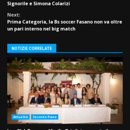
Reading
Signorile e Simona Colarizi
Next:
Prima Categoria, la Bs soccer Fasano non va oltre
un pari interno nel big match
NOTIZIE CORRELATE
Attualità
Secondo Piano