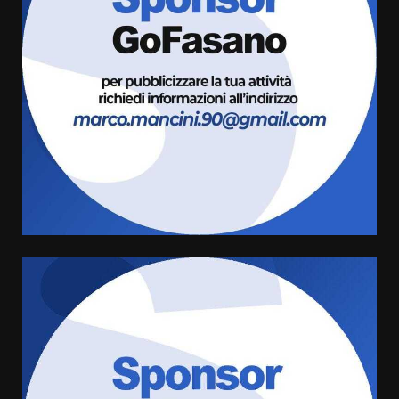
Fasanese ferito a colpi di arma
da fuoco
6 Agosto 2026 18:13
3
Carta d’identità: continua il piano
di aperture straordinarie del
Comune di Fasano
6 Agosto 2026 14:16
4
Grazia Neglia, coordinatrice
cittadina di Fratelli d’Italia,
pronta a tornare in Consiglio
comunale
5
6 Agosto 2026 08:00
Cura dei beni comuni e
cittadinanza attiva: online
l’avviso per la gestione