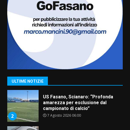
condivisa della Villetta di
6
Laureto
6 Agosto 2026 06:20
La magia del Minareto e la prima
assoluta de “L’Albergo
Belvedere. Il rapimento”
6 Agosto 2026 06:15
7
“I Contestatori: Musica di
Rivoluzione”: nuovo
appuntamento con “Fasano in
Banda”
1
ULTIME NOTIZIE
7 Agosto 2026 06:05
US Fasano, Scianaro: “Profonda
amarezza per esclusione dal
campionato di calcio”
7 Agosto 2026 06:00
2