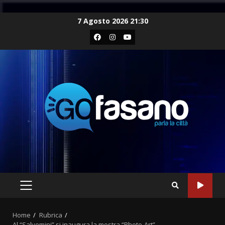
Skip
7 Agosto 2026 21:30
to
Facebook
Instagram
Youtube
content
PRIMARY
MENU
Home
Rubrica
Al “Salvemini” si inaugura la mostra “Photo-Art”