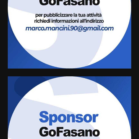
universitari del bando “La strada
giusta”
3
8 Agosto 2026 07:15
“I Contestatori: Musica di
Rivoluzione”: nuovo
appuntamento con “Fasano in
Banda”
4
7 Agosto 2026 06:05
US Fasano, Scianaro: “Profonda
amarezza per esclusione dal
campionato di calcio”
7 Agosto 2026 06:00
5
Fasanese ferito a colpi di arma
da fuoco
6 Agosto 2026 18:13
6