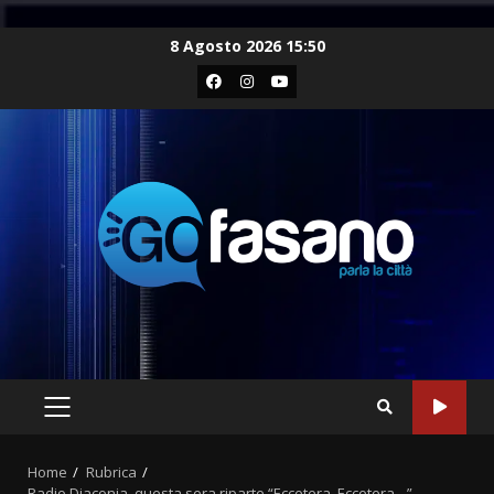
Skip
8 Agosto 2026 15:50
to
Facebook
Instagram
Youtube
content
PRIMARY
MENU
Home
Rubrica
Radio Diaconia, questa sera riparte “Eccetera, Eccetera…”