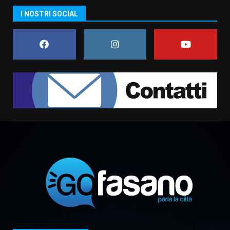
Carta d’identità: continua il piano
I NOSTRI SOCIAL
di aperture straordinarie del
Comune di Fasano
6 Agosto 2026 14:16
7
La Banda Città di Fasano apre
ufficialmente la Festa di
Savelletri
8 Agosto 2026 11:00
1
Savelletri in festa, domani sera
grande spettacolo con Uccio De
Santis
8 Agosto 2026 07:30
2
Politiche Giovanili e Mobilità
Sostenibile: premiati gli studenti
universitari del bando “La strada
giusta”