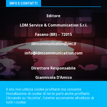
3
INFO E CONTATTI
8 Agosto 2026 07:15
“I Contestatori: Musica di
Editore
Rivoluzione”: nuovo
appuntamento con “Fasano in
LDM Service & Communication S.r.l.
Banda”
4
Fasano (BR) – 72015
7 Agosto 2026 06:05
ldmcommunication@pec.it
US Fasano, Scianaro: “Profonda
amarezza per esclusione dal
info@ldmcommunication.com
campionato di calcio”
7 Agosto 2026 06:00
5
Direttore Responsabile
Giannicola D’Amico
Il sito non utilizza cookie profilanti ma consente
Termini e Condizioni
Privacy Policy
l'installazione di cookie di terze parti anche profilanti.
Informazioni Legali
Cliccando su “Accetta”, l'utente acconsente all'utilizzo di
tutti i cookie.
Facebook
Instagram
Youtube