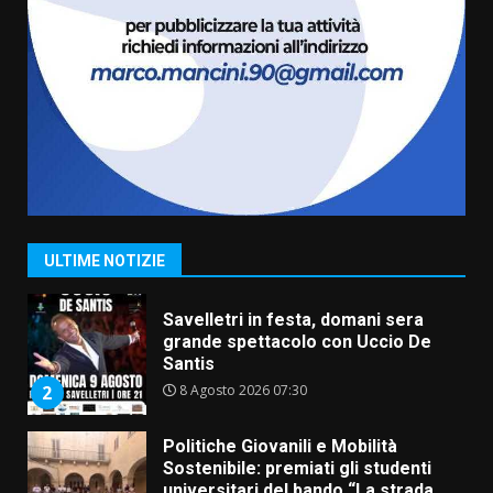
Carta d’identità: continua il piano
di aperture straordinarie del
Comune di Fasano
6 Agosto 2026 14:16
7
La Banda Città di Fasano apre
ufficialmente la Festa di
Savelletri
8 Agosto 2026 11:00
1
ULTIME NOTIZIE
Savelletri in festa, domani sera
grande spettacolo con Uccio De
Santis
8 Agosto 2026 07:30
2
Politiche Giovanili e Mobilità
Sostenibile: premiati gli studenti
universitari del bando “La strada