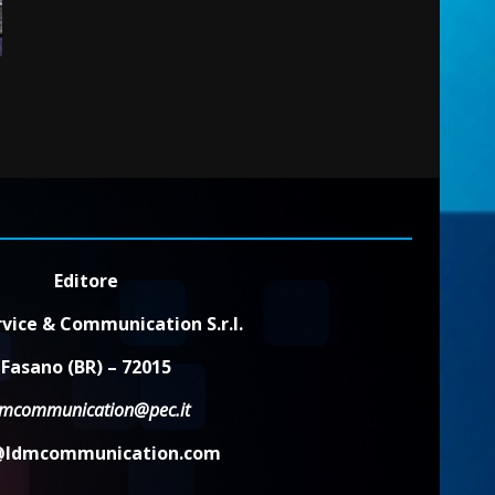
2
7 Agosto 2026 06:00
Fasanese ferito a colpi di
arma da fuoco
6 Agosto 2026 18:13
3
Carta d’identità: continua il
piano di aperture
straordinarie del Comune di
Fasano
Editore
4
6 Agosto 2026 14:16
vice & Communication S.r.l.
Grazia Neglia, coordinatrice
Fasano (BR) – 72015
cittadina di Fratelli d’Italia,
pronta a tornare in Consiglio
dmcommunication@pec.it
comunale
5
6 Agosto 2026 08:00
@ldmcommunication.com