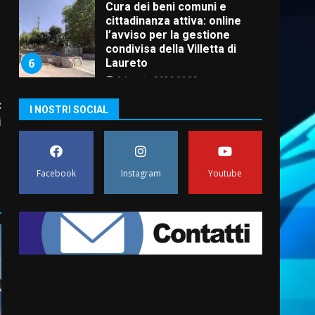
Cura dei beni comuni e
cittadinanza attiva: online
l’avviso per la gestione
condivisa della Villetta di
6
Laureto
6 Agosto 2026 06:20
:
La magia del Minareto e la
I NOSTRI SOCIAL
prima assoluta de “L’Albergo
i
Belvedere. Il rapimento”
”
6 Agosto 2026 06:15
7
Facebook
Instagram
Youtube
“I Contestatori: Musica di
Rivoluzione”: nuovo
appuntamento con “Fasano in
Banda”
1
7 Agosto 2026 06:05
US Fasano, Scianaro:
“Profonda amarezza per
esclusione dal campionato di
calcio”