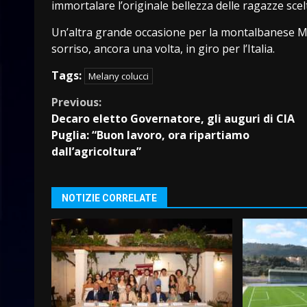
immortalare l’originale bellezza delle ragazze scel
Un’altra grande occasione per la montalbanese Me
sorriso, ancora una volta, in giro per l’Italia.
Tags:
Melany colucci
Continue
Previous:
Decaro eletto Governatore, gli auguri di CIA
Reading
Puglia: “Buon lavoro, ora ripartiamo
dall’agricoltura”
NOTIZIE CORRELATE