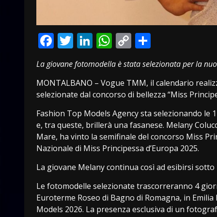
Facebook
Twitter
LinkedIn
WhatsApp
Copy
Condivid
Link
La giovane fotomodella è stata selezionata per la nuo
MONTALBANO – Vogue TMM, il calendario realizz
selezionate dal concorso di bellezza “Miss Princip
Fashion Top Models Agency sta selezionando le 12
e, tra queste, brillerà una fasanese. Melany Colu
Mare, ha vinto la semifinale del concorso Miss Prin
Nazionale di Miss Principessa d’Europa 2025.
La giovane Melany continua così ad esibirsi sotto 
Le fotomodelle selezionate trascorreranno 4 giorn
Euroterme Roseo di Bagno di Romagna, in Emilia
Models 2026. La presenza esclusiva di un fotogra