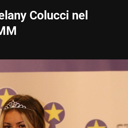
lany Colucci nel
TMM