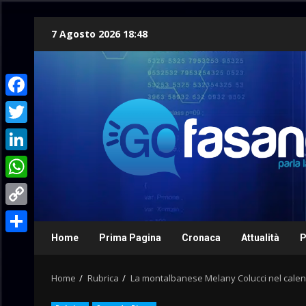
Skip
7 Agosto 2026 18:48
to
content
Facebook
Twitter
LinkedIn
WhatsApp
Copy
Link
Home
Prima Pagina
Cronaca
Attualità
P
Condividi
Home
Rubrica
La montalbanese Melany Colucci nel cal