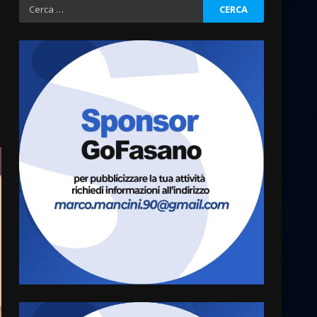
Ricerca
per:
Fasanese ferito a colpi di
arma da fuoco
6 Agosto 2026 18:13
3
Carta d’identità: continua il
piano di aperture
straordinarie del Comune di
Fasano
4
6 Agosto 2026 14:16
Grazia Neglia, coordinatrice
cittadina di Fratelli d’Italia,
pronta a tornare in Consiglio
comunale
5
6 Agosto 2026 08:00