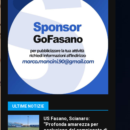
Cura dei beni comuni e
cittadinanza attiva: online
l’avviso per la gestione
condivisa della Villetta di
6
Laureto
6 Agosto 2026 06:20
La magia del Minareto e la
prima assoluta de “L’Albergo
Belvedere. Il rapimento”
6 Agosto 2026 06:15
7
“I Contestatori: Musica di
Rivoluzione”: nuovo
appuntamento con “Fasano in
Banda”
1
ULTIME NOTIZIE
7 Agosto 2026 06:05
US Fasano, Scianaro:
“Profonda amarezza per