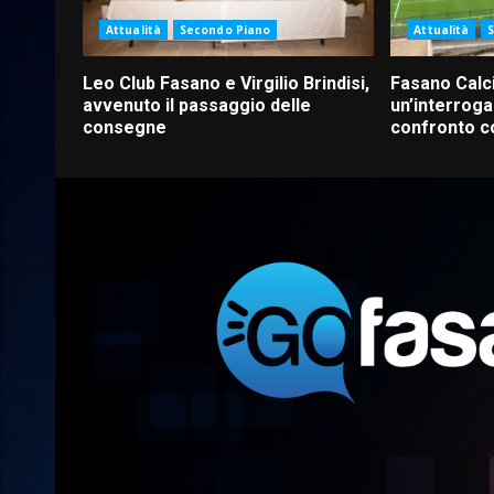
Attualità
Secondo Piano
Attualità
Leo Club Fasano e Virgilio Brindisi,
Fasano Calc
avvenuto il passaggio delle
un’interroga
consegne
confronto c