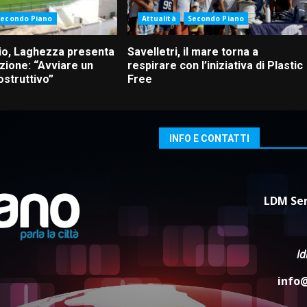
Secondo Piano
Attualità
Secondo Piano
io, Laghezza presenta
Savelletri, il mare torna a
zione: “Avviare un
respirare con l’iniziativa di Plastic
ostruttivo”
Free
INFO E CONTATTI
LDM Ser
l
info