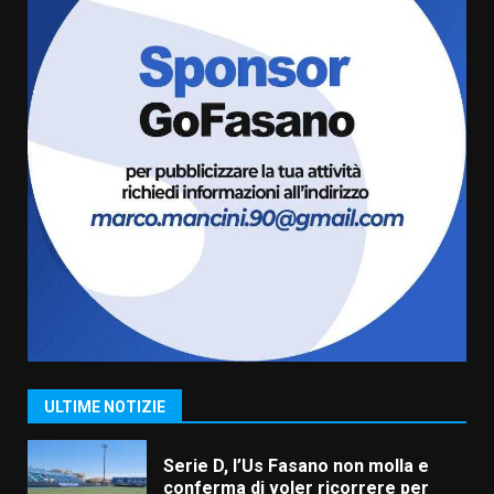
“I Contestatori: Musica di
Rivoluzione”: nuovo
appuntamento con “Fasano in
Banda”
6
7 Agosto 2026 06:05
US Fasano, Scianaro: “Profonda
amarezza per esclusione dal
campionato di calcio”
7 Agosto 2026 06:00
7
Grande successo per la “Sagra
del Pesce Spada” a Savelletri
9 Agosto 2026 07:32
1
ULTIME NOTIZIE
Serie D, l’Us Fasano non molla e
conferma di voler ricorrere per