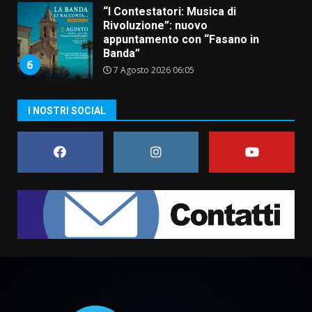
“I Contestatori: Musica di
Rivoluzione”: nuovo
appuntamento con “Fasano in
Banda”
6
7 Agosto 2026 06:05
US Fasano, Scianaro: “Profonda
I NOSTRI SOCIAL
amarezza per esclusione dal
campionato di calcio”
7 Agosto 2026 06:00
7
Grande successo per la “Sagra
del Pesce Spada” a Savelletri
9 Agosto 2026 07:32
1
Serie D, l’Us Fasano non molla e
conferma di voler ricorrere per
ottenere l’iscrizione