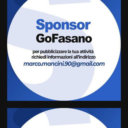
La Banda Città di Fasano apre
ufficialmente la Festa di
Savelletri
8 Agosto 2026 11:00
3
Savelletri in festa, domani sera
grande spettacolo con Uccio De
Santis
8 Agosto 2026 07:30
4
Politiche Giovanili e Mobilità
Sostenibile: premiati gli studenti
universitari del bando “La strada
giusta”
5
8 Agosto 2026 07:15