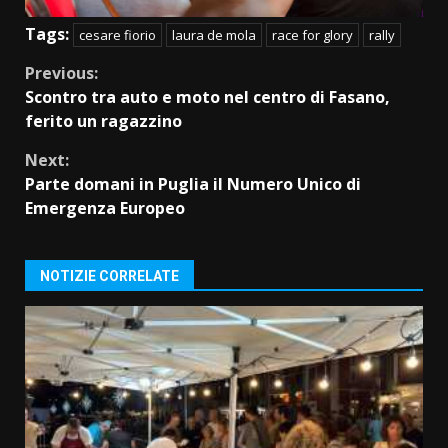
Tags:
cesare fiorio
laura de mola
race for glory
rally
Continue
Previous:
Scontro tra auto e moto nel centro di Fasano,
Reading
ferito un ragazzino
Next:
Parte domani in Puglia il Numero Unico di
Emergenza Europeo
NOTIZIE CORRELATE