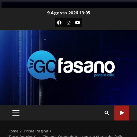
Skip
9 Agosto 2026 13:05
to
Facebook
Instagram
Youtube
content
PRIMARY
MENU
Home
Prima Pagina
“Race for glory”, al Cinema Kennedy in scena la storia del Rally