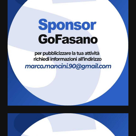
grande spettacolo con Uccio De
Santis
8 Agosto 2026 07:30
3
Politiche Giovanili e Mobilità
Sostenibile: premiati gli studenti
universitari del bando “La strada
giusta”
4
8 Agosto 2026 07:15
“I Contestatori: Musica di
Rivoluzione”: nuovo
appuntamento con “Fasano in
Banda”
5
7 Agosto 2026 06:05
US Fasano, Scianaro: “Profonda
amarezza per esclusione dal
campionato di calcio”
7 Agosto 2026 06:00
6