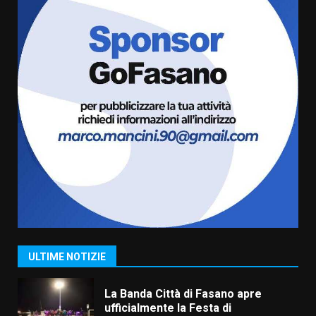
Fasanese ferito a colpi di arma
da fuoco
6 Agosto 2026 18:13
7
Serie D, l’Us Fasano non molla e
conferma di voler ricorrere per
ottenere l’iscrizione
8 Agosto 2026 19:55
1
La Banda Città di Fasano apre
ufficialmente la Festa di
Savelletri
8 Agosto 2026 11:00
2
ULTIME NOTIZIE
Savelletri in festa, domani sera
grande spettacolo con Uccio De