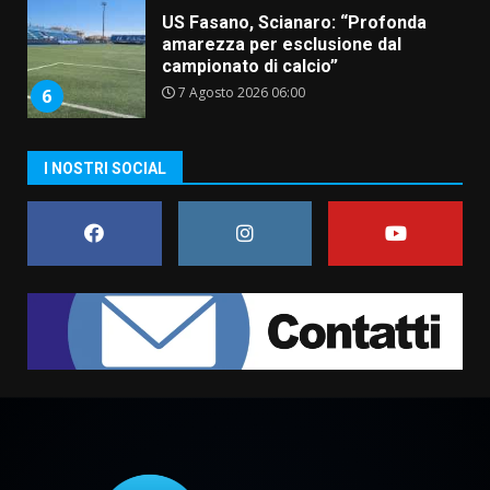
Fasanese ferito a colpi di arma
da fuoco
6 Agosto 2026 18:13
7
Serie D, l’Us Fasano non molla e
I NOSTRI SOCIAL
conferma di voler ricorrere per
ottenere l’iscrizione
8 Agosto 2026 19:55
1
La Banda Città di Fasano apre
ufficialmente la Festa di
Savelletri
8 Agosto 2026 11:00
2
Savelletri in festa, domani sera
grande spettacolo con Uccio De
Santis