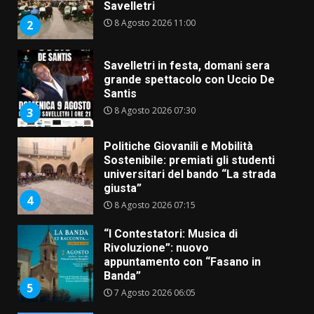
Santis
8 Agosto 2026 07:30
3
Politiche Giovanili e Mobilità
Sostenibile: premiati gli studenti
universitari del bando “La strada
giusta”
4
8 Agosto 2026 07:15
“I Contestatori: Musica di
Rivoluzione”: nuovo
appuntamento con “Fasano in
Banda”
5
7 Agosto 2026 06:05
US Fasano, Scianaro: “Profonda
amarezza per esclusione dal
campionato di calcio”
7 Agosto 2026 06:00
6