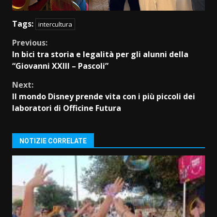
Tags:
intercultura
Continue
Previous:
In bici tra storia e legalità per gli alunni della
Reading
“Giovanni XXIII – Pascoli”
Next:
Il mondo Disney prende vita con i più piccoli dei
laboratori di Officine Futura
NOTIZIE CORRELATE