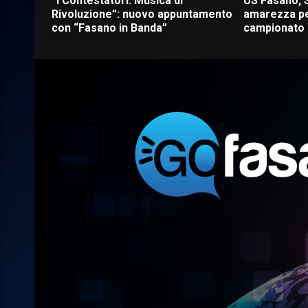
“I Contestatori: Musica di
US Fasano, 
Rivoluzione”: nuovo appuntamento
amarezza pe
con “Fasano in Banda”
campionato d