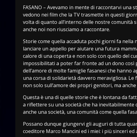
FASANO – Avevamo in mente di raccontarvi una stori
vedono nei film che la TV trasmette in questi giorni
volta di quanto all’interno delle nostre comunità 
anche noi non riusciamo a raccontare.
Storie come quella accaduta pochi giorni fa nella 
lanciare un appello per aiutare una futura mamma 
calore di una coperta e non solo con quello del c
impossibilitati a poter far fronte ad un dono così 
dell’amore di molte famiglie fasanesi che hanno ape
una corsa di solidarietà davvero meravigliosa. Le
non solo sull’amore dei propri genitori, ma anche su
Questa è una di quelle storie che è lontana da fatt
a riflettere su una società che ha inevitabilment
anche una società, una comunità come quella fasa
Possano dunque giungervi gli auguri di tutta quant
coeditore Marco Mancini ed i miei: i più sinceri ed 