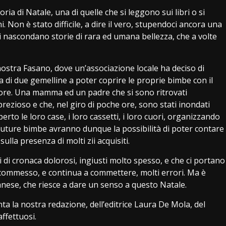
a di Natale, una di quelle che si leggono sui libri o si
. Non è stato difficile, a dire il vero, stupendoci ancora una
si nascondano storie di rara ed umana bellezza, che a volte
nostra Fasano, dove un’associazione locale ha deciso di
di due gemelline a poter coprire le proprie bimbe con il
uore. Una mamma ed un padre che si sono ritrovati
prezioso e che, nel giro di poche ore, sono stati inondati
rto le loro case, i loro cassetti, i loro cuori, organizzando
 future bimbe avranno dunque la possibilità di poter contare
lla presenza di molti zii acquisiti.
i di cronaca dolorosi, ingiusti molto spesso, e che ci portano
e commesso, e continua a commettere, molti errori. Ma è
nese, che riesce a dare un senso a questo Natale.
a la nostra redazione, dell’editrice Laura De Mola, del
affettuosi.