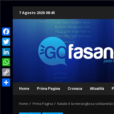
Skip
7 Agosto 2026 08:45
to
content
Facebook
Twitter
LinkedIn
WhatsApp
Copy
Link
Home
Prima Pagina
Cronaca
Attualità
P
Condividi
Home
Prima Pagina
Natale è la meravigliosa solidarietà d