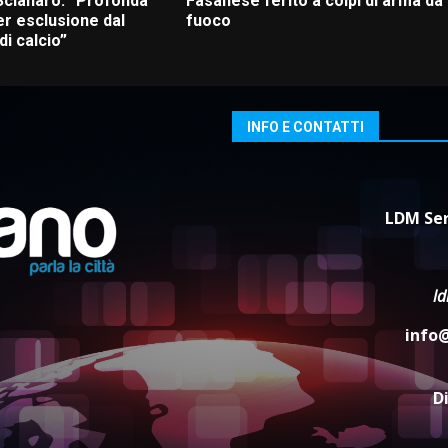
Scianaro: “Profonda
Fasanese ferito a colpi di arma da
r esclusione dal
fuoco
i calcio”
INFO E CONTATTI
LDM Ser
l
info
D