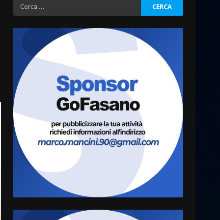
Ricerca
per:
Fasanese ferito a colpi di
arma da fuoco
6 Agosto 2026 18:13
3
Carta d’identità: continua il
piano di aperture
straordinarie del Comune di
Fasano
4
6 Agosto 2026 14:16
Grazia Neglia, coordinatrice
cittadina di Fratelli d’Italia,
pronta a tornare in Consiglio
comunale
5
6 Agosto 2026 08:00