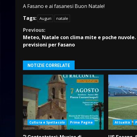
A Fasano e ai fasanesi Buon Natale!
Tags:
Auguri
natale
Continue
Previous:
Meteo, Natale con clima mite e poche nuvole.
Reading
previsioni per Fasano
NOTIZIE CORRELATE
Cultura e Spettacolo
Prima Pagina
Attualità