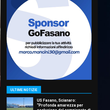
Cura dei beni comuni e
cittadinanza attiva: online
l’avviso per la gestione
condivisa della Villetta di
6
Laureto
6 Agosto 2026 06:20
La magia del Minareto e la
prima assoluta de “L’Albergo
Belvedere. Il rapimento”
6 Agosto 2026 06:15
7
“I Contestatori: Musica di
Rivoluzione”: nuovo
appuntamento con “Fasano in
Banda”
1
ULTIME NOTIZIE
7 Agosto 2026 06:05
US Fasano, Scianaro:
“Profonda amarezza per