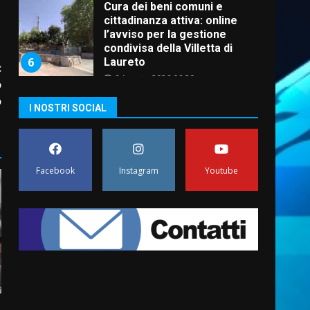
Cura dei beni comuni e
cittadinanza attiva: online
l’avviso per la gestione
condivisa della Villetta di
6
Laureto
:
6 Agosto 2026 06:20
o
o
La magia del Minareto e la
I NOSTRI SOCIAL
prima assoluta de “L’Albergo
Belvedere. Il rapimento”
6 Agosto 2026 06:15
7
Facebook
Instagram
Youtube
“I Contestatori: Musica di
Rivoluzione”: nuovo
appuntamento con “Fasano in
Banda”
1
7 Agosto 2026 06:05
US Fasano, Scianaro:
“Profonda amarezza per
esclusione dal campionato di
calcio”