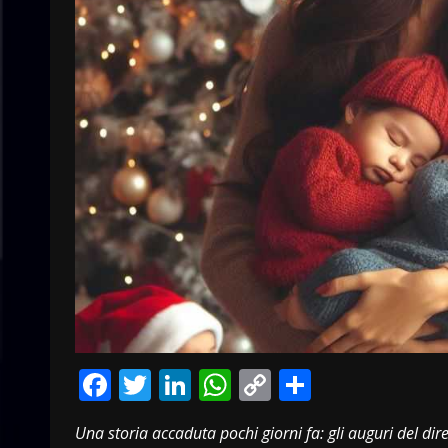
Facebook
Twitter
LinkedIn
WhatsApp
Copy
Condivid
Link
Una storia accaduta pochi giorni fa: gli auguri del di