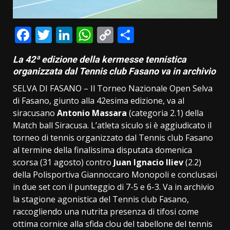
Facebook
Twitter
LinkedIn
WhatsApp
Copy
Condividi
Link
La 42ª edizione della kermesse tennistica
organizzata dal Tennis club Fasano va in archivio
SELVA DI FASANO – Il Torneo Nazionale Open Selva
di Fasano, giunto alla 42esima edizione, va al
siracusano
Antonio Massara
(categoria 2.1) della
Match ball Siracusa. L’atleta siculo si è aggiudicato il
torneo di tennis organizzato dal Tennis club Fasano
al termine della finalissima disputata domenica
scorsa (31 agosto) contro
Juan Ignacio Iliev
(2.2)
della Polisportiva Giannoccaro Monopoli e conclusasi
in due set con il punteggio di 7-5 e 6-3. Va in archivio
la stagione agonistica del Tennis club Fasano,
raccogliendo una nutrita presenza di tifosi come
ottima cornice alla sfida clou del tabellone del tennis