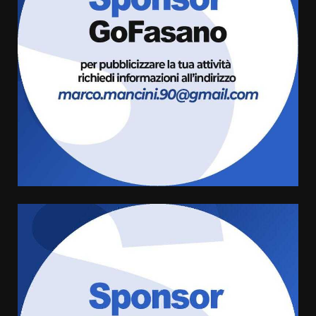
Politiche Giovanili e Mobilità
Sostenibile: premiati gli studenti
universitari del bando “La strada
giusta”
3
8 Agosto 2026 07:15
“I Contestatori: Musica di
Rivoluzione”: nuovo
appuntamento con “Fasano in
Banda”
4
7 Agosto 2026 06:05
US Fasano, Scianaro: “Profonda
amarezza per esclusione dal
campionato di calcio”
7 Agosto 2026 06:00
5
Fasanese ferito a colpi di arma
da fuoco