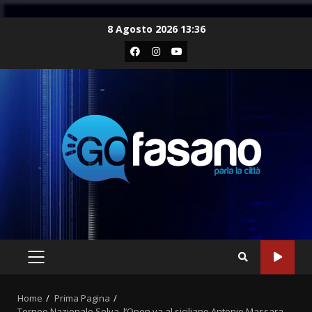
Skip
8 Agosto 2026 13:36
to
Facebook
Instagram
Youtube
content
PRIMARY
MENU
Home
Prima Pagina
Torneo Nazionale Selva, l’Open va al siciliano Antonio Massara