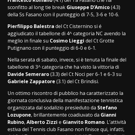
sconfitto al long tie break
Giuseppe D’Amico
(4.3)
della Ss Fasano con il punteggio di 7-5, 3-6 e 10-6.
Pierfilippo Balestra
del Ct Cisternino si é
aggiudicato il tabellone di 4^ categoria NC avendo la
meglio in finale su
Cosimo Lieggi
del Ct Grotte
Putignano con il punteggio di 6-0 e 6-1.
Nella serata di sabato, invece, si è tenuta la finale del
tabellone di 3^ categoria che ha visto la vittoria di
Davide Semeraro
(3.3) del Ct Noci per 6-1 e 6-3 su
Gabriele Zappatore
(3.1) del Ct Brindisi.
Un ottimo riscontro di pubblico ha caratterizzato la
giornata conclusiva della manifestazione tennistica
organizzata dal sodalizio presieduto da
Stefano
Lozupone
, brillantemente coadiuvato da
Gianni
Rubino
,
Alberto Zizzi
e
Gianvito Romano
. L’attività
estiva del Tennis club Fasano non finisce qui, infatti,