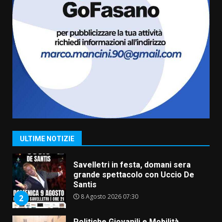
6 Agosto 2026 18:13
6
Carta d’identità: continua il piano
di aperture straordinarie del
Comune di Fasano
6 Agosto 2026 14:16
7
La Banda Città di Fasano apre
ufficialmente la Festa di
Savelletri
8 Agosto 2026 11:00
1
ULTIME NOTIZIE
Savelletri in festa, domani sera
grande spettacolo con Uccio De
Santis
8 Agosto 2026 07:30
2
Politiche Giovanili e Mobilità