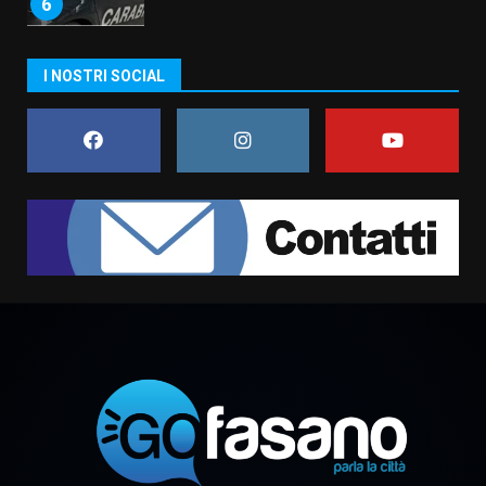
Carta d’identità: continua il piano
I NOSTRI SOCIAL
di aperture straordinarie del
Comune di Fasano
6 Agosto 2026 14:16
7
La Banda Città di Fasano apre
ufficialmente la Festa di
Savelletri
8 Agosto 2026 11:00
1
Savelletri in festa, domani sera
grande spettacolo con Uccio De
Santis
8 Agosto 2026 07:30
2
Politiche Giovanili e Mobilità
Sostenibile: premiati gli studenti