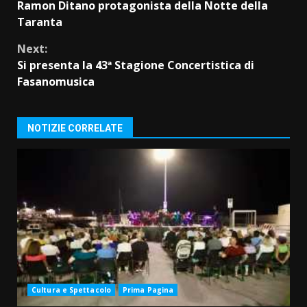
Ramon Ditano protagonista della Notte della
Reading
Taranta
Next:
Si presenta la 43ª Stagione Concertistica di
Fasanomusica
NOTIZIE CORRELATE
Cultura e Spettacolo
Prima Pagina