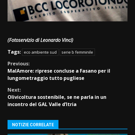
(Fotoservizio di Leonardo Vinci)
Tags:
eco ambiente sud
serie b femminile
Continue
Previous:
MalAmore: riprese concluse a Fasano per il
Reading
lungometraggio tutto pugliese
Next:
Olivicoltura sostenibile, se ne parla in un
incontro del GAL Valle d’Itria
NOTIZIE CORRELATE