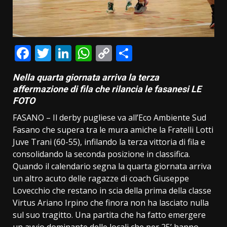
Facebook
Twitter
LinkedIn
WhatsApp
Copy
Condividi
Link
Nella quarta giornata arriva la terza
affermazione di fila che rilancia le fasanesi LE
FOTO
FASANO – Il derby pugliese va all’Eco Ambiente Sud
Fasano che supera tra le mura amiche la Fratelli Lotti
Juve Trani (60-55), infilando la terza vittoria di fila e
consolidando la seconda posizione in classifica.
Quando il calendario segna la quarta giornata arriva
un altro acuto delle ragazze di coach Giuseppe
Lovecchio che restano in scia della prima della classe
Virtus Ariano Irpino che finora non ha lasciato nulla
sul suo tragitto. Una partita che ha fatto emergere
un avvio dominante delle locali che per 25’ hanno