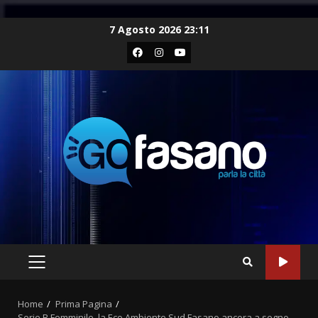
Skip
7 Agosto 2026 23:11
to
Facebook
Instagram
Youtube
content
PRIMARY
MENU
Home
Prima Pagina
Serie B Femminile, la Eco Ambiente Sud Fasano ancora a segno