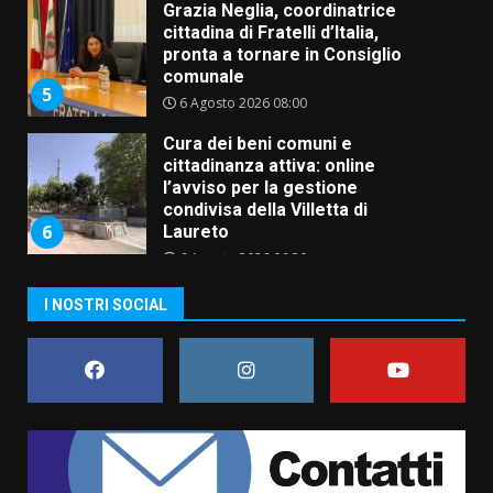
Grazia Neglia, coordinatrice
cittadina di Fratelli d’Italia,
pronta a tornare in Consiglio
comunale
5
6 Agosto 2026 08:00
Cura dei beni comuni e
cittadinanza attiva: online
l’avviso per la gestione
condivisa della Villetta di
6
Laureto
6 Agosto 2026 06:20
La magia del Minareto e la prima
I NOSTRI SOCIAL
assoluta de “L’Albergo
Belvedere. Il rapimento”
6 Agosto 2026 06:15
7
“I Contestatori: Musica di
Rivoluzione”: nuovo
appuntamento con “Fasano in
Banda”