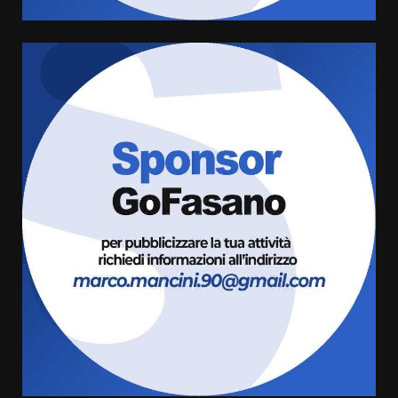
Grazia Neglia, coordinatrice
cittadina di Fratelli d’Italia,
pronta a tornare in Consiglio
comunale
5
6 Agosto 2026 08:00
Cura dei beni comuni e
cittadinanza attiva: online
l’avviso per la gestione
condivisa della Villetta di
6
Laureto
6 Agosto 2026 06:20
La magia del Minareto e la prima
assoluta de “L’Albergo
Belvedere. Il rapimento”
6 Agosto 2026 06:15
7
“I Contestatori: Musica di
Rivoluzione”: nuovo
appuntamento con “Fasano in