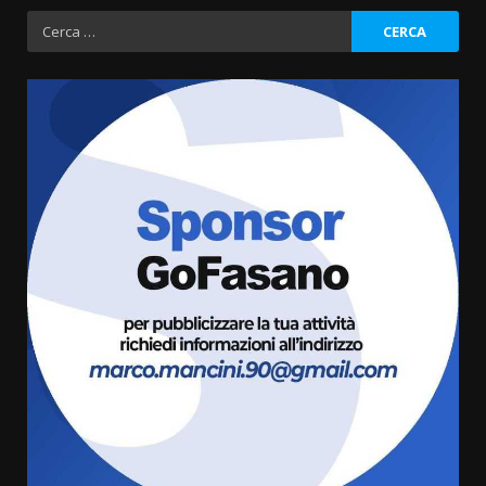
Ricerca
per:
Fasanese ferito a colpi di arma
da fuoco
6 Agosto 2026 18:13
3
Carta d’identità: continua il piano
di aperture straordinarie del
Comune di Fasano
6 Agosto 2026 14:16
4