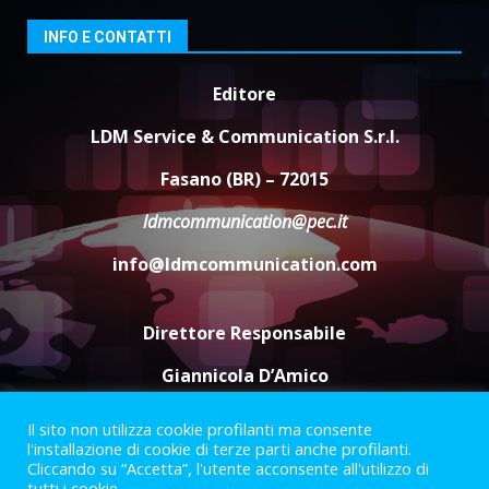
condivisa della Villetta di
3
Laureto
INFO E CONTATTI
6 Agosto 2026 06:20
Editore
La magia del Minareto e la prima
assoluta de “L’Albergo
LDM Service & Communication S.r.l.
Belvedere. Il rapimento”
6 Agosto 2026 06:15
4
Fasano (BR) – 72015
ldmcommunication@pec.it
Serie D, l’Us Fasano è escluso
info@ldmcommunication.com
dal campionato
5 Agosto 2026 17:30
5
Direttore Responsabile
Giannicola D’Amico
Il sito non utilizza cookie profilanti ma consente
Termini e Condizioni
Privacy Policy
l'installazione di cookie di terze parti anche profilanti.
Informazioni Legali
Cliccando su “Accetta”, l'utente acconsente all'utilizzo di
tutti i cookie.