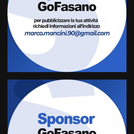
cittadinanza attiva: online
l’avviso per la gestione
condivisa della Villetta di
3
Laureto
6 Agosto 2026 06:20
La magia del Minareto e la prima
assoluta de “L’Albergo
Belvedere. Il rapimento”
6 Agosto 2026 06:15
4
Serie D, l’Us Fasano è escluso
dal campionato
5 Agosto 2026 17:30
5
Truffatori in azione nelle
frazioni fasanesi
5 Agosto 2026 11:03