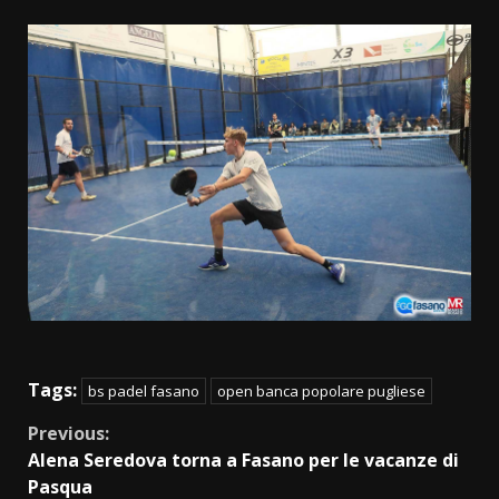
Tags:
bs padel fasano
open banca popolare pugliese
Continue
Previous:
Alena Seredova torna a Fasano per le vacanze di
Reading
Pasqua