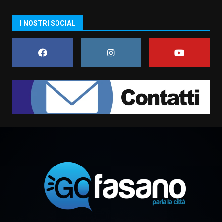
Residenti di Savelletri scrivono
I NOSTRI SOCIAL
al Prefetto: “Noi cittadini di
serie B”
5 Agosto 2026 06:15
7
Carta d’identità: continua il piano
di aperture straordinarie del
Comune di Fasano
6 Agosto 2026 14:16
1
Grazia Neglia, coordinatrice
cittadina di Fratelli d’Italia,
pronta a tornare in Consiglio
comunale
2
6 Agosto 2026 08:00
Cura dei beni comuni e
cittadinanza attiva: online
l’avviso per la gestione