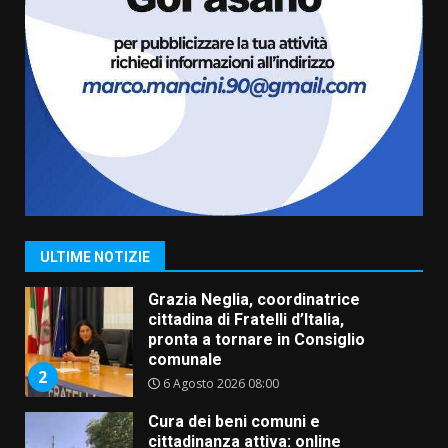
6
Residenti di Savelletri scrivono
al Prefetto: “Noi cittadini di
serie B”
5 Agosto 2026 06:15
7
Carta d’identità: continua il piano
di aperture straordinarie del
Comune di Fasano
6 Agosto 2026 14:16
1
ULTIME NOTIZIE
Grazia Neglia, coordinatrice
cittadina di Fratelli d’Italia,
pronta a tornare in Consiglio
comunale
2
6 Agosto 2026 08:00
Cura dei beni comuni e
cittadinanza attiva: online