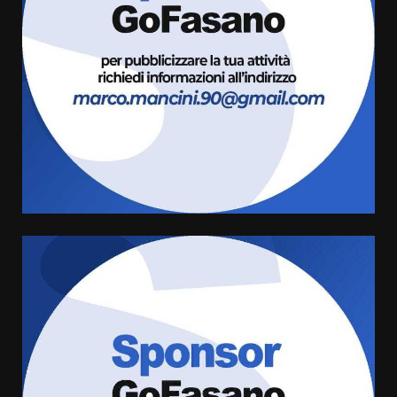
Fasanese ferito a colpi di arma
da fuoco
6 Agosto 2026 18:13
3
Carta d’identità: continua il piano
di aperture straordinarie del
Comune di Fasano
6 Agosto 2026 14:16
4
Grazia Neglia, coordinatrice
cittadina di Fratelli d’Italia,
pronta a tornare in Consiglio
comunale
5
6 Agosto 2026 08:00
Cura dei beni comuni e
cittadinanza attiva: online
l’avviso per la gestione
condivisa della Villetta di