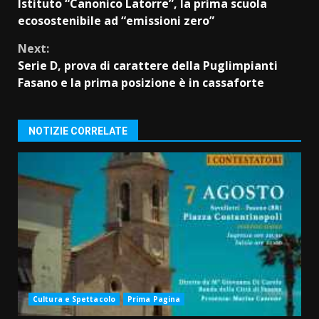
Istituto “Canonico Latorre”, la prima scuola
Reading
ecosostenibile ad “emissioni zero”
Next:
Serie D, prova di carattere della Puglimpianti
Fasano e la prima posizione è in cassaforte
NOTIZIE CORRELATE
Cultura e Spettacolo
Prima Pagina