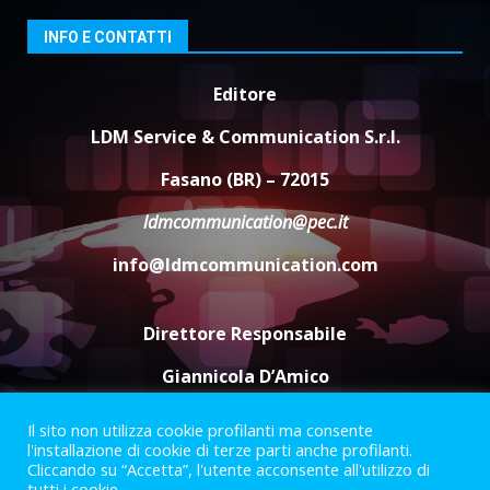
6 Agosto 2026 18:13
3
INFO E CONTATTI
Editore
Carta d’identità: continua il piano
di aperture straordinarie del
LDM Service & Communication S.r.l.
Comune di Fasano
6 Agosto 2026 14:16
4
Fasano (BR) – 72015
ldmcommunication@pec.it
Grazia Neglia, coordinatrice
cittadina di Fratelli d’Italia,
info@ldmcommunication.com
pronta a tornare in Consiglio
comunale
5
6 Agosto 2026 08:00
Direttore Responsabile
Giannicola D’Amico
Il sito non utilizza cookie profilanti ma consente
Termini e Condizioni
Privacy Policy
l'installazione di cookie di terze parti anche profilanti.
Informazioni Legali
Cliccando su “Accetta”, l'utente acconsente all'utilizzo di
tutti i cookie.