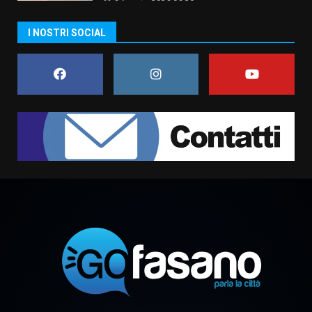
6 Agosto 2026 06:20
La magia del Minareto e la prima
I NOSTRI SOCIAL
assoluta de “L’Albergo
Belvedere. Il rapimento”
6 Agosto 2026 06:15
7
“I Contestatori: Musica di
Rivoluzione”: nuovo
appuntamento con “Fasano in
Banda”
1
7 Agosto 2026 06:05
US Fasano, Scianaro: “Profonda
amarezza per esclusione dal
campionato di calcio”
7 Agosto 2026 06:00
2
Fasanese ferito a colpi di arma
da fuoco