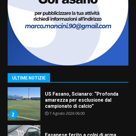
6
Laureto
6 Agosto 2026 06:20
La magia del Minareto e la prima
assoluta de “L’Albergo
Belvedere. Il rapimento”
6 Agosto 2026 06:15
7
“I Contestatori: Musica di
Rivoluzione”: nuovo
appuntamento con “Fasano in
Banda”
1
ULTIME NOTIZIE
7 Agosto 2026 06:05
US Fasano, Scianaro: “Profonda
amarezza per esclusione dal
campionato di calcio”
7 Agosto 2026 06:00
2
Fasanese ferito a colpi di arma