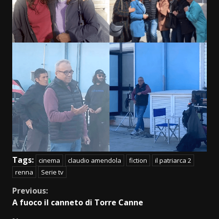
Tags:
cinema
claudio amendola
fiction
il patriarca 2
renna
Serie tv
Continue
Previous:
A fuoco il canneto di Torre Canne
Reading