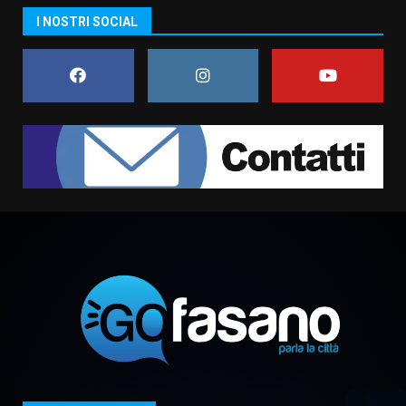
Residenti di Savelletri scrivono
I NOSTRI SOCIAL
al Prefetto: “Noi cittadini di
serie B”
5 Agosto 2026 06:15
7
Carta d’identità: continua il piano
di aperture straordinarie del
Comune di Fasano
6 Agosto 2026 14:16
1
Grazia Neglia, coordinatrice
cittadina di Fratelli d’Italia,
pronta a tornare in Consiglio
comunale
2
6 Agosto 2026 08:00
Cura dei beni comuni e
cittadinanza attiva: online
l’avviso per la gestione
condivisa della Villetta di