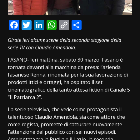
Facebook
Twitter
LinkedIn
WhatsApp
Copy
Condividi
Link
Girate ieri alcune scene della seconda stagione della
serie TV
con Claudio Amendola.
FASANO- Ieri mattina, sabato 30 marzo, Fasano è
tornata davanti alla macchina da presa: l’azienda
fasanese Renna, rinomata per la sua lavorazione di
prodotti ittici e ortaggi, ha ospitato il set
cinematografico della tanto attesa fiction di Canale 5
“Il Patriarca 2”.
La serie televisiva, che vede come protagonista il
talentuoso Claudio Amendola, sia come attore che
come regista, promette di catturare nuovamente
l’attenzione del pubblico con sei nuovi episodi.
Ambientata tra la Puglia e il Lazio, la seconda