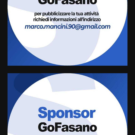
l’avviso per la gestione
condivisa della Villetta di
3
Laureto
6 Agosto 2026 06:20
La magia del Minareto e la prima
assoluta de “L’Albergo
Belvedere. Il rapimento”
6 Agosto 2026 06:15
4
Serie D, l’Us Fasano è escluso
dal campionato
5 Agosto 2026 17:30
5
Truffatori in azione nelle
frazioni fasanesi
5 Agosto 2026 11:03
6