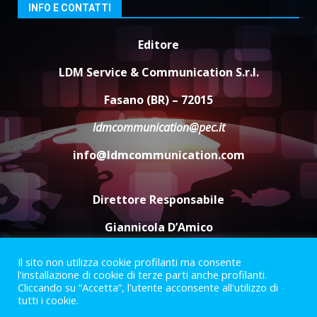
3
Laureto
INFO E CONTATTI
6 Agosto 2026 06:20
Editore
La magia del Minareto e la prima
assoluta de “L’Albergo
LDM Service & Communication S.r.l.
Belvedere. Il rapimento”
6 Agosto 2026 06:15
4
Fasano (BR) – 72015
ldmcommunication@pec.it
Serie D, l’Us Fasano è escluso
info@ldmcommunication.com
dal campionato
5 Agosto 2026 17:30
5
Direttore Responsabile
Giannicola D’Amico
Il sito non utilizza cookie profilanti ma consente
Termini e Condizioni
Privacy Policy
l'installazione di cookie di terze parti anche profilanti.
Informazioni Legali
Cliccando su “Accetta”, l'utente acconsente all'utilizzo di
tutti i cookie.
Facebook
Instagram
Youtube