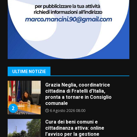
Residenti di Savelletri scrivono
al Prefetto: “Noi cittadini di
serie B”
5 Agosto 2026 06:15
7
Carta d’identità: continua il piano
di aperture straordinarie del
Comune di Fasano
6 Agosto 2026 14:16
1
ULTIME NOTIZIE
Grazia Neglia, coordinatrice
cittadina di Fratelli d’Italia,
pronta a tornare in Consiglio
comunale
2
6 Agosto 2026 08:00
Cura dei beni comuni e
cittadinanza attiva: online
l’avviso per la gestione