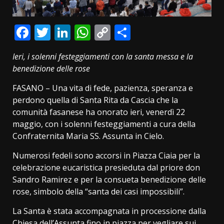
Facebook
Twitter
LinkedIn
WhatsApp
Copy
Condividi
Link
Ieri, i solenni festeggiamenti con la santa messa e la
benedizione delle rose
FASANO – Una vita di fede, pazienza, speranza e
perdono quella di Santa Rita da Cascia che la
comunità fasanese ha onorato ieri, venerdì 22
maggio, con i solenni festeggiamenti a cura della
Confraternita Maria SS. Assunta in Cielo.
Numerosi fedeli sono accorsi in Piazza Ciaia per la
celebrazione eucaristica presieduta dal priore don
Sandro Ramirez e per la consueta benedizione delle
rose, simbolo della “santa dei casi impossibili”.
La Santa è stata accompagnata in processione dalla
Chiesa dell’Assunta fino in piazza per vegliare sui