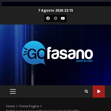
Skip
7 Agosto 2026 22:15
to
Facebook
Instagram
Youtube
content
PRIMARY
MENU
Home
Prima Pagina
Fedeli e rose rosse in Piazza Ciaia per Santa Rita