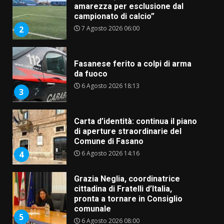
Fasanese ferito a colpi di arma
da fuoco
6 Agosto 2026 18:13
3
Carta d’identità: continua il piano
di aperture straordinarie del
Comune di Fasano
6 Agosto 2026 14:16
4
Grazia Neglia, coordinatrice
cittadina di Fratelli d’Italia,
pronta a tornare in Consiglio
comunale
5
6 Agosto 2026 08:00
Cura dei beni comuni e
cittadinanza attiva: online
l’avviso per la gestione
condivisa della Villetta di
6
Laureto