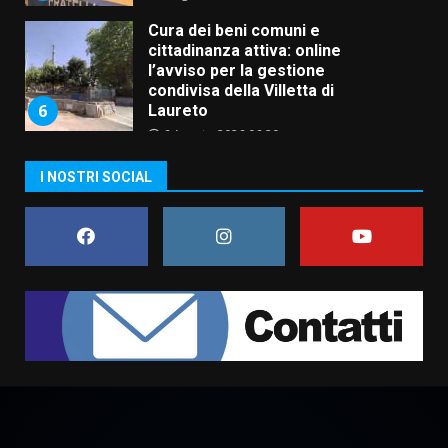
6 Agosto 2026 06:20
La magia del Minareto e la prima
assoluta de “L’Albergo
Belvedere. Il rapimento”
6 Agosto 2026 06:15
7
“I Contestatori: Musica di
I NOSTRI SOCIAL
Rivoluzione”: nuovo
appuntamento con “Fasano in
Banda”
1
7 Agosto 2026 06:05
US Fasano, Scianaro: “Profonda
amarezza per esclusione dal
campionato di calcio”
7 Agosto 2026 06:00
2
Fasanese ferito a colpi di arma