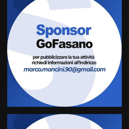
Fasanese ferito a colpi di arma
da fuoco
6 Agosto 2026 18:13
3
Carta d’identità: continua il piano
di aperture straordinarie del
Comune di Fasano
6 Agosto 2026 14:16
4
Grazia Neglia, coordinatrice
cittadina di Fratelli d’Italia,
pronta a tornare in Consiglio
comunale
5
6 Agosto 2026 08:00
Cura dei beni comuni e
cittadinanza attiva: online
l’avviso per la gestione
condivisa della Villetta di