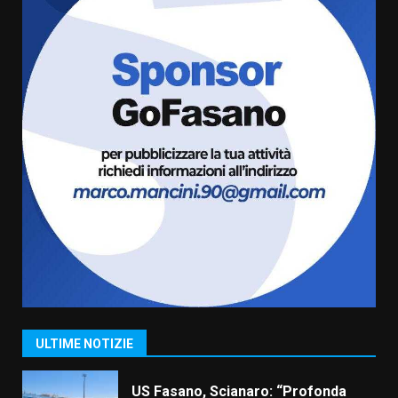
6
Laureto
6 Agosto 2026 06:20
La magia del Minareto e la prima
assoluta de “L’Albergo
Belvedere. Il rapimento”
6 Agosto 2026 06:15
7
“I Contestatori: Musica di
Rivoluzione”: nuovo
appuntamento con “Fasano in
Banda”
1
7 Agosto 2026 06:05
US Fasano, Scianaro: “Profonda
amarezza per esclusione dal
campionato di calcio”
7 Agosto 2026 06:00
2
ULTIME NOTIZIE