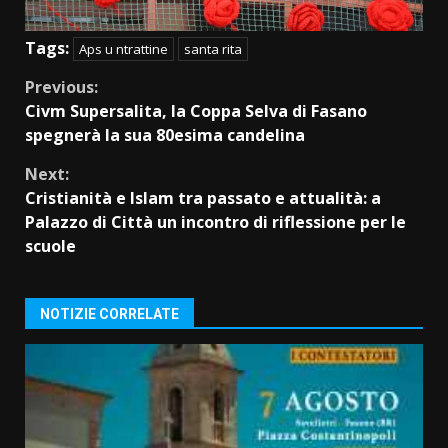
Tags:
Aps u ntrattine
santa rita
Continue
Previous:
Civm Supersalita, la Coppa Selva di Fasano
Reading
spegnerà la sua 80esima candelina
Next:
Cristianità e Islam tra passato e attualità: a
Palazzo di Città un incontro di riflessione per le
scuole
NOTIZIE CORRELATE