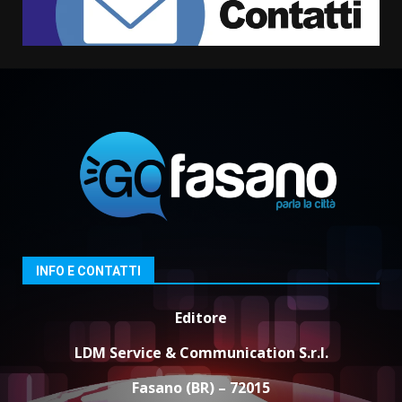
7
Fasanese ferito a colpi di arma
da fuoco
6 Agosto 2026 18:13
1
Carta d’identità: continua il piano
di aperture straordinarie del
Comune di Fasano
6 Agosto 2026 14:16
2
Grazia Neglia, coordinatrice
INFO E CONTATTI
cittadina di Fratelli d’Italia,
pronta a tornare in Consiglio
Editore
comunale
3
6 Agosto 2026 08:00
LDM Service & Communication S.r.l.
Cura dei beni comuni e
Fasano (BR) – 72015
cittadinanza attiva: online