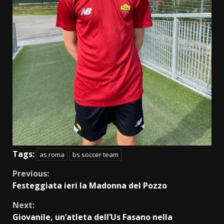
Tags:
as roma
bs soccer team
Continue
Previous:
Festeggiata ieri la Madonna del Pozzo
Reading
Next:
Giovanile, un’atleta dell’Us Fasano nella