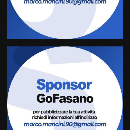
Cura dei beni comuni e
cittadinanza attiva: online
l’avviso per la gestione
condivisa della Villetta di
4
Laureto
6 Agosto 2026 06:20
La magia del Minareto e la prima
assoluta de “L’Albergo
Belvedere. Il rapimento”
6 Agosto 2026 06:15
5
Serie D, l’Us Fasano è escluso
dal campionato
5 Agosto 2026 17:30
6
Truffatori in azione nelle
frazioni fasanesi