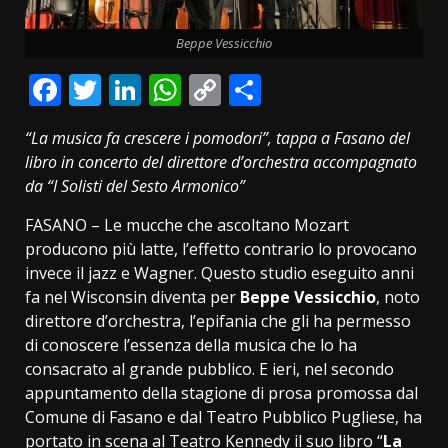
Beppe Vessicchio
Facebook
Twitter
LinkedIn
WhatsApp
Copy
Condividi
Link
“La musica fa crescere i pomodori”, tappa a Fasano del
libro in concerto del direttore d’orchestra accompagnato
da “I Solisti del Sesto Armonico”
FASANO – Le mucche che ascoltano Mozart
producono più latte, l’effetto contrario lo provocano
invece il jazz e Wagner. Questo studio eseguito anni
fa nel Wisconsin diventa per
Beppe Vessicchio
, noto
direttore d’orchestra, l’epifania che gli ha permesso
di conoscere l’essenza della musica che lo ha
consacrato al grande pubblico. E ieri, nel secondo
appuntamento della stagione di prosa promossa dal
Comune di Fasano e dal Teatro Pubblico Pugliese, ha
portato in scena al Teatro Kennedy il suo libro “
La