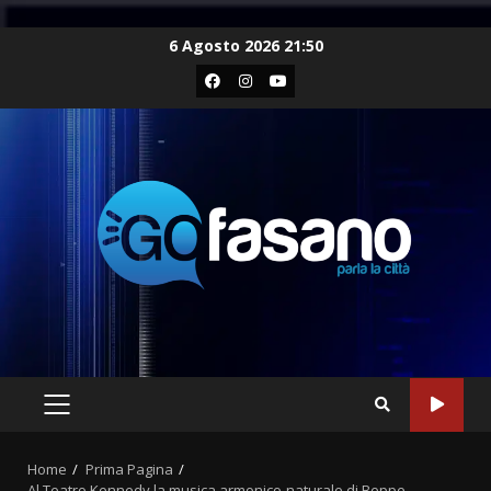
Skip
6 Agosto 2026 21:50
to
Facebook
Instagram
Youtube
content
PRIMARY
MENU
Home
Prima Pagina
Al Teatro Kennedy la musica armonico-naturale di Beppe