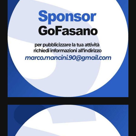
Grazia Neglia, coordinatrice
cittadina di Fratelli d’Italia,
pronta a tornare in Consiglio
comunale
3
6 Agosto 2026 08:00
Cura dei beni comuni e
cittadinanza attiva: online
l’avviso per la gestione
condivisa della Villetta di
4
Laureto
6 Agosto 2026 06:20
La magia del Minareto e la prima
assoluta de “L’Albergo
Belvedere. Il rapimento”
6 Agosto 2026 06:15
5