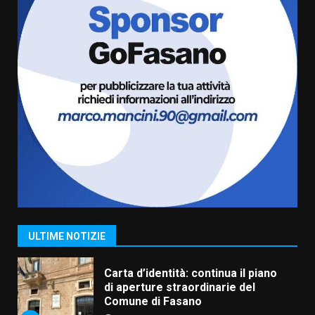
Serie D, l’Us Fasano è escluso
dal campionato
5 Agosto 2026 17:30
6
Truffatori in azione nelle
frazioni fasanesi
5 Agosto 2026 11:03
7
Fasanese ferito a colpi di arma
da fuoco
6 Agosto 2026 18:13
1
ULTIME NOTIZIE
Carta d’identità: continua il piano
di aperture straordinarie del
Comune di Fasano