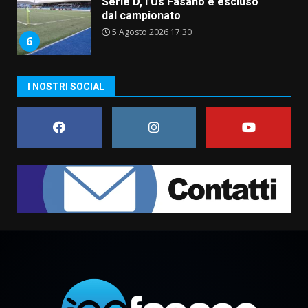
Serie D, l’Us Fasano è escluso
dal campionato
5 Agosto 2026 17:30
6
I NOSTRI SOCIAL
Truffatori in azione nelle
frazioni fasanesi
5 Agosto 2026 11:03
7
Fasanese ferito a colpi di arma
da fuoco
6 Agosto 2026 18:13
1
Carta d’identità: continua il piano
di aperture straordinarie del
Comune di Fasano
6 Agosto 2026 14:16
2