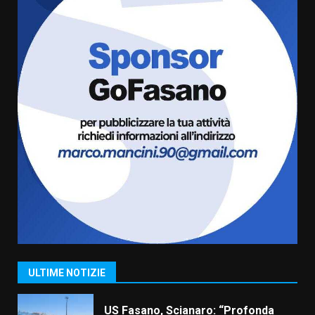
5
6 Agosto 2026 08:00
Cura dei beni comuni e
cittadinanza attiva: online
l’avviso per la gestione
condivisa della Villetta di
6
Laureto
6 Agosto 2026 06:20
La magia del Minareto e la prima
assoluta de “L’Albergo
Belvedere. Il rapimento”
6 Agosto 2026 06:15
7
“I Contestatori: Musica di
Rivoluzione”: nuovo
appuntamento con “Fasano in
Banda”
1
ULTIME NOTIZIE
7 Agosto 2026 06:05
US Fasano, Scianaro: “Profonda