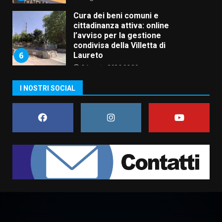
Cura dei beni comuni e
cittadinanza attiva: online
l’avviso per la gestione
condivisa della Villetta di
6
Laureto
6 Agosto 2026 06:20
La magia del Minareto e la prima
I NOSTRI SOCIAL
assoluta de “L’Albergo
Belvedere. Il rapimento”
6 Agosto 2026 06:15
7
“I Contestatori: Musica di
Rivoluzione”: nuovo
appuntamento con “Fasano in
Banda”
1
7 Agosto 2026 06:05
US Fasano, Scianaro: “Profonda
amarezza per esclusione dal