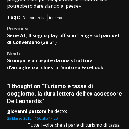
potrebbero dare slancio al paese».
Tags:
Deleonardis
turismo
Continue
Previous:
Serie A1, Il sogno play-off si infrange sul parquet
Reading
di Conversano (28-21)
Next:
Scompare un ospite da una struttura
d’accoglienza, chiesto l’aiuto su Facebook
1 thought on “
Turismo e tassa di
soggiorno, la dura lettera dell’ex assessore
De Leonardis
”
giovanni pastore
ha detto:
25 Marzo 2019 14:50 alle 14:50
Tutte l volte che si parla di turismo,di tassa