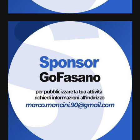
4
Grazia Neglia, coordinatrice
cittadina di Fratelli d’Italia,
pronta a tornare in Consiglio
comunale
5
6 Agosto 2026 08:00
Cura dei beni comuni e
cittadinanza attiva: online
l’avviso per la gestione
condivisa della Villetta di
6
Laureto
6 Agosto 2026 06:20
La magia del Minareto e la prima
assoluta de “L’Albergo
Belvedere. Il rapimento”
6 Agosto 2026 06:15
7
“I Contestatori: Musica di
Rivoluzione”: nuovo