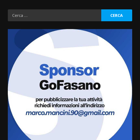
Ricerca
per:
Fasanese ferito a colpi di arma
da fuoco
6 Agosto 2026 18:13
3
Carta d’identità: continua il piano
di aperture straordinarie del
Comune di Fasano
6 Agosto 2026 14:16