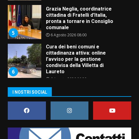
Grazia Neglia, coordinatrice
cittadina di Fratelli d’Italia,
pronta a tornare in Consiglio
comunale
5
6 Agosto 2026 08:00
Cura dei beni comuni e
cittadinanza attiva: online
l’avviso per la gestione
condivisa della Villetta di
6
Laureto
6 Agosto 2026 06:20
La magia del Minareto e la prima
I NOSTRI SOCIAL
assoluta de “L’Albergo
Belvedere. Il rapimento”
6 Agosto 2026 06:15
7
“I Contestatori: Musica di
Rivoluzione”: nuovo
appuntamento con “Fasano in