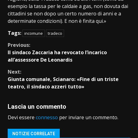
esempio la tassa per le caldaie a gas, non dovuta dai
cittadini se non dopo un certo numero di anni e a
determinate condizioni). E non è finita qui.»
Tags:
incomune
tradeco
Continue
Previous:
Il sindaco Zaccaria ha revocato l’incarico
Reading
all’assessore De Leonardis
Next:
Giunta comunale, Scianaro: «Fine di un triste
teatro, il sindaco azzeri tutto»
Lascia un commento
Devi essere
connesso
per inviare un commento.
NOTIZIE CORRELATE