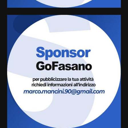
serie B”
5 Agosto 2026 06:15
6
A Savelletri torna la Sagra del
Pesce Spada: appuntamento a
sabato 8 agosto
5 Agosto 2026 06:10
7
Grazia Neglia, coordinatrice
cittadina di Fratelli d’Italia,
pronta a tornare in Consiglio
comunale
1
6 Agosto 2026 08:00
Cura dei beni comuni e
cittadinanza attiva: online
l’avviso per la gestione
condivisa della Villetta di
2
Laureto
6 Agosto 2026 06:20