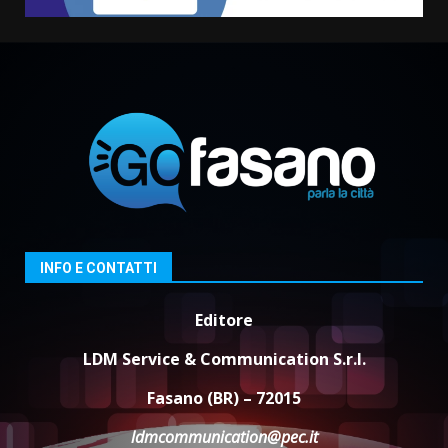
assoluta de “L’Albergo
Belvedere. Il rapimento”
6 Agosto 2026 06:15
3
Serie D, l’Us Fasano è escluso
dal campionato
5 Agosto 2026 17:30
4
Truffatori in azione nelle
INFO E CONTATTI
frazioni fasanesi
5 Agosto 2026 11:03
5
Editore
LDM Service & Communication S.r.l.
Fasano (BR) – 72015
ldmcommunication@pec.it