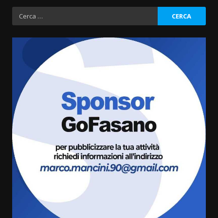
Ricerca
La magia del Minareto e la prima
per:
assoluta de “L’Albergo
Belvedere. Il rapimento”
6 Agosto 2026 06:15
3
Serie D, l’Us Fasano è escluso
dal campionato
5 Agosto 2026 17:30
4
Truffatori in azione nelle
frazioni fasanesi
5 Agosto 2026 11:03
5
Residenti di Savelletri scrivono
al Prefetto: “Noi cittadini di