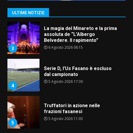
La magia del Minareto e la prima
assoluta de “L’Albergo
ULTIME NOTIZIE
Belvedere. Il rapimento”
6 Agosto 2026 06:15
3
Serie D, l’Us Fasano è escluso
dal campionato
5 Agosto 2026 17:30
4
Truffatori in azione nelle
frazioni fasanesi
5 Agosto 2026 11:03
5
Residenti di Savelletri scrivono
al Prefetto: “Noi cittadini di
serie B”