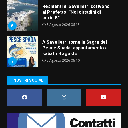
5 Agosto 2026 06:15
6
A Savelletri torna la Sagra del
Pesce Spada: appuntamento a
sabato 8 agosto
5 Agosto 2026 06:10
7
Grazia Neglia, coordinatrice
cittadina di Fratelli d’Italia,
pronta a tornare in Consiglio
comunale
1
6 Agosto 2026 08:00
I NOSTRI SOCIAL
Cura dei beni comuni e
cittadinanza attiva: online
l’avviso per la gestione
condivisa della Villetta di
2
Laureto
6 Agosto 2026 06:20
La magia del Minareto e la prima