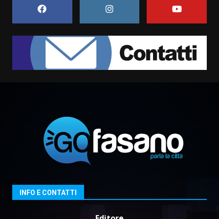
6 Agosto 2026 06:15
7
“I Contestatori: Musica di
Rivoluzione”: nuovo
appuntamento con “Fasano in
Banda”
1
7 Agosto 2026 06:05
US Fasano, Scianaro: “Profonda
amarezza per esclusione dal
campionato di calcio”
7 Agosto 2026 06:00
2
Fasanese ferito a colpi di arma
da fuoco
6 Agosto 2026 18:13
3
INFO E CONTATTI
Editore