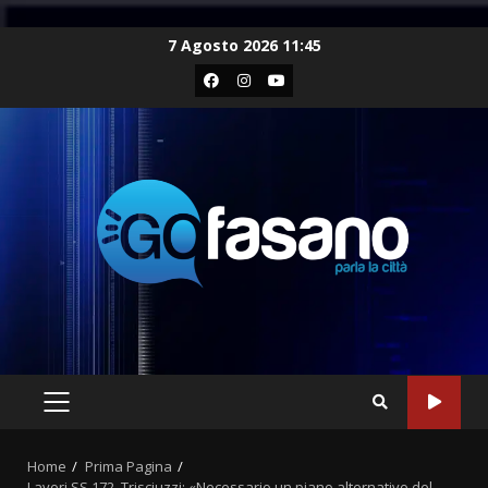
Skip
7 Agosto 2026 11:45
to
Facebook
Instagram
Youtube
content
PRIMARY
MENU
Home
Prima Pagina
Lavori SS 172, Trisciuzzi: «Necessario un piano alternativo del