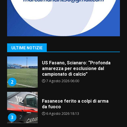
Belvedere. Il rapimento”
6 Agosto 2026 06:15
7
“I Contestatori: Musica di
Rivoluzione”: nuovo
appuntamento con “Fasano in
Banda”
1
ULTIME NOTIZIE
7 Agosto 2026 06:05
US Fasano, Scianaro: “Profonda
amarezza per esclusione dal
campionato di calcio”
7 Agosto 2026 06:00
2
Fasanese ferito a colpi di arma
da fuoco
6 Agosto 2026 18:13
3