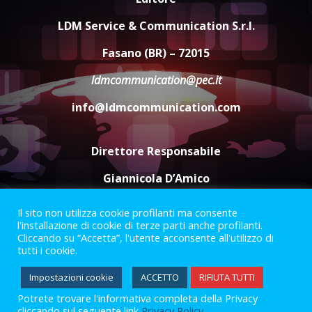
Carta d’identità: continua il piano
di aperture straordinarie del
LDM Service & Communication S.r.l.
Comune di Fasano
6 Agosto 2026 14:16
4
Fasano (BR) – 72015
ldmcommunication@pec.it
Grazia Neglia, coordinatrice
cittadina di Fratelli d’Italia,
info@ldmcommunication.com
pronta a tornare in Consiglio
comunale
5
6 Agosto 2026 08:00
Direttore Responsabile
Giannicola D’Amico
Il sito non utilizza cookie profilanti ma consente
Termini e Condizioni
Privacy Policy
l'installazione di cookie di terze parti anche profilanti.
Informazioni Legali
Cliccando su “Accetta”, l'utente acconsente all'utilizzo di
tutti i cookie.
Facebook
Instagram
Youtube
Impostazioni cookie
ACCETTO
RIFIUTA TUTTI
Potrete trovare l'informativa completa della Privacy
2023 © Gofasano
|
Powered by
Creativestudio
&
LGC
.
cliccando sul seguente link
Privacy Policy