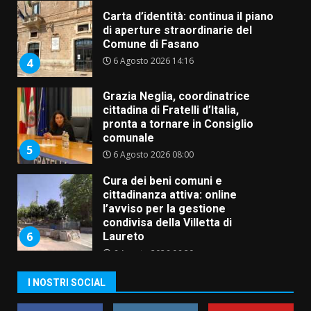
Carta d’identità: continua il piano
di aperture straordinarie del
Comune di Fasano
6 Agosto 2026 14:16
4
Grazia Neglia, coordinatrice
cittadina di Fratelli d’Italia,
pronta a tornare in Consiglio
comunale
5
6 Agosto 2026 08:00
Cura dei beni comuni e
cittadinanza attiva: online
l’avviso per la gestione
condivisa della Villetta di
6
Laureto
6 Agosto 2026 06:20
La magia del Minareto e la prima
I NOSTRI SOCIAL
assoluta de “L’Albergo
Belvedere. Il rapimento”