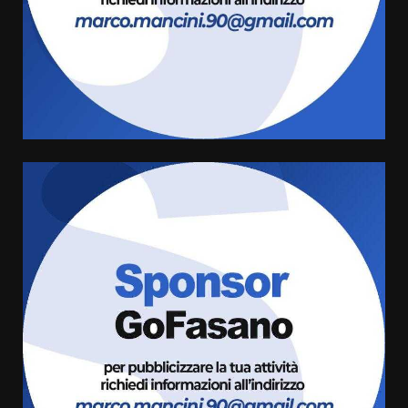
Carta d’identità: continua il piano
di aperture straordinarie del
Comune di Fasano
6 Agosto 2026 14:16
4
Grazia Neglia, coordinatrice
cittadina di Fratelli d’Italia,
pronta a tornare in Consiglio
comunale
5
6 Agosto 2026 08:00
Cura dei beni comuni e
cittadinanza attiva: online
l’avviso per la gestione
condivisa della Villetta di
6
Laureto
6 Agosto 2026 06:20
La magia del Minareto e la prima
assoluta de “L’Albergo