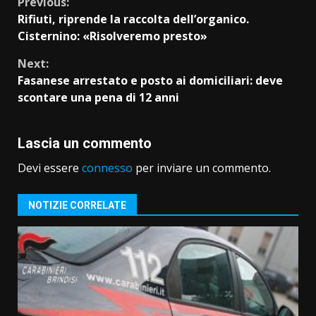
Continue
Previous:
Rifiuti, riprende la raccolta dell’organico.
Reading
Cisternino: «Risolveremo presto»
Next:
Fasanese arrestato e posto ai domiciliari: deve
scontare una pena di 12 anni
Lascia un commento
Devi essere
connesso
per inviare un commento.
NOTIZIE CORRELATE