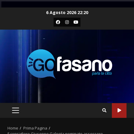
Skip
6 Agosto 2026 22:20
to
Facebook
Instagram
Youtube
content
PRIMARY
MENU
Home
Prima Pagina
Il consigliere Giuseppe Galeota nominato assessore