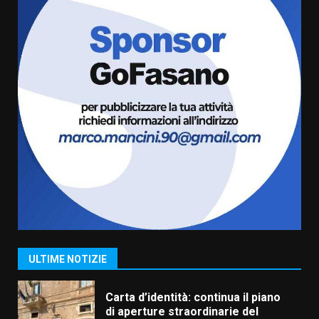
Serie D, l’Us Fasano è escluso
dal campionato
5 Agosto 2026 17:30
6
Truffatori in azione nelle
frazioni fasanesi
5 Agosto 2026 11:03
7
Fasanese ferito a colpi di arma
da fuoco
6 Agosto 2026 18:13
1
ULTIME NOTIZIE
Carta d’identità: continua il piano
di aperture straordinarie del