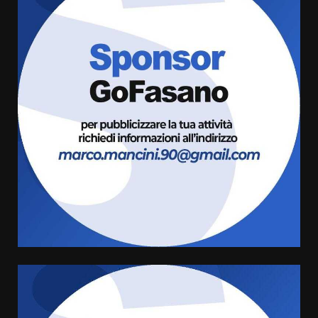
Grazia Neglia, coordinatrice
cittadina di Fratelli d’Italia,
pronta a tornare in Consiglio
comunale
3
6 Agosto 2026 08:00
Cura dei beni comuni e
cittadinanza attiva: online
l’avviso per la gestione
condivisa della Villetta di
4
Laureto
6 Agosto 2026 06:20
La magia del Minareto e la prima
assoluta de “L’Albergo
Belvedere. Il rapimento”
6 Agosto 2026 06:15
5