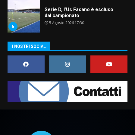
Serie D, l’Us Fasano è escluso
dal campionato
5 Agosto 2026 17:30
6
I NOSTRI SOCIAL
Truffatori in azione nelle
frazioni fasanesi
5 Agosto 2026 11:03
7
Fasanese ferito a colpi di arma
da fuoco
6 Agosto 2026 18:13
1
Carta d’identità: continua il piano
di aperture straordinarie del
Comune di Fasano