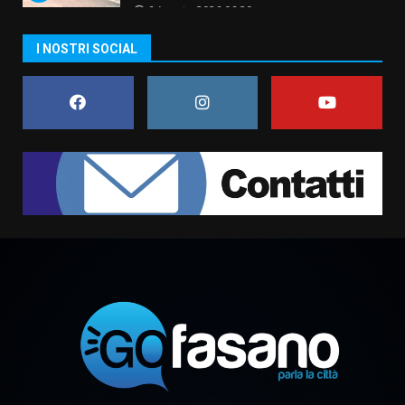
6 Agosto 2026 06:20
La magia del Minareto e la prima
I NOSTRI SOCIAL
assoluta de “L’Albergo
Belvedere. Il rapimento”
6 Agosto 2026 06:15
7
“I Contestatori: Musica di
Rivoluzione”: nuovo
appuntamento con “Fasano in
Banda”
1
7 Agosto 2026 06:05
US Fasano, Scianaro: “Profonda
amarezza per esclusione dal
campionato di calcio”
7 Agosto 2026 06:00
2
Fasanese ferito a colpi di arma