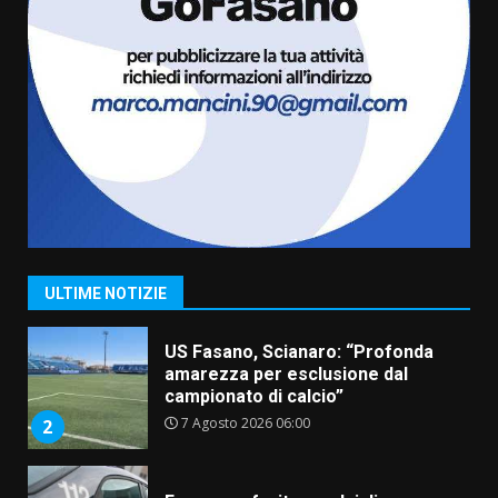
6
Laureto
6 Agosto 2026 06:20
La magia del Minareto e la prima
assoluta de “L’Albergo
Belvedere. Il rapimento”
6 Agosto 2026 06:15
7
“I Contestatori: Musica di
Rivoluzione”: nuovo
appuntamento con “Fasano in
Banda”
1
ULTIME NOTIZIE
7 Agosto 2026 06:05
US Fasano, Scianaro: “Profonda
amarezza per esclusione dal
campionato di calcio”
7 Agosto 2026 06:00
2