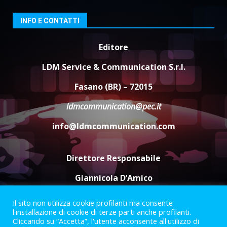
da fuoco
6 Agosto 2026 18:13
3
INFO E CONTATTI
Editore
Carta d’identità: continua il piano
di aperture straordinarie del
LDM Service & Communication S.r.l.
Comune di Fasano
6 Agosto 2026 14:16
4
Fasano (BR) – 72015
ldmcommunication@pec.it
Grazia Neglia, coordinatrice
cittadina di Fratelli d’Italia,
info@ldmcommunication.com
pronta a tornare in Consiglio
comunale
5
6 Agosto 2026 08:00
Direttore Responsabile
Giannicola D’Amico
Il sito non utilizza cookie profilanti ma consente
Termini e Condizioni
Privacy Policy
l'installazione di cookie di terze parti anche profilanti.
Informazioni Legali
Cliccando su “Accetta”, l'utente acconsente all'utilizzo di