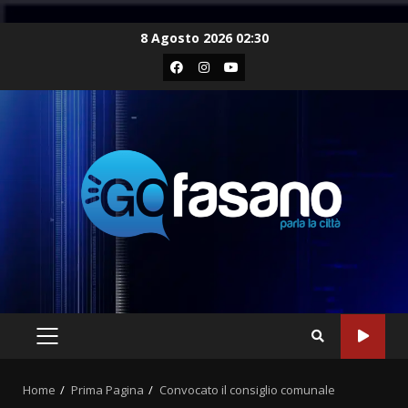
Skip
8 Agosto 2026 02:30
to
Facebook
Instagram
Youtube
content
PRIMARY
MENU
Home
Prima Pagina
Convocato il consiglio comunale