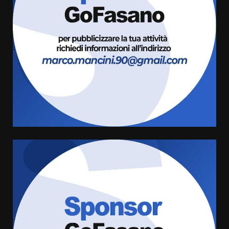
Fasanese ferito a colpi di arma
da fuoco
6 Agosto 2026 18:13
3
Carta d’identità: continua il piano
di aperture straordinarie del
Comune di Fasano
6 Agosto 2026 14:16
4
Grazia Neglia, coordinatrice
cittadina di Fratelli d’Italia,
pronta a tornare in Consiglio
comunale
5
6 Agosto 2026 08:00
Cura dei beni comuni e
cittadinanza attiva: online
l’avviso per la gestione
condivisa della Villetta di