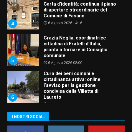
Carta d’identità: continua il piano
di aperture straordinarie del
Comune di Fasano
6 Agosto 2026 14:16
4
Grazia Neglia, coordinatrice
cittadina di Fratelli d’Italia,
pronta a tornare in Consiglio
comunale
5
6 Agosto 2026 08:00
Cura dei beni comuni e
cittadinanza attiva: online
l’avviso per la gestione
condivisa della Villetta di
6
Laureto
6 Agosto 2026 06:20
La magia del Minareto e la prima
I NOSTRI SOCIAL
assoluta de “L’Albergo
Belvedere. Il rapimento”