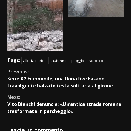
Tags:
allerta meteo
autunno
pioggia
scirocco
Continue
Previous:
Serie A2 Femminile, una Dona five Fasano
Reading
travolgente balza in testa solitaria al girone
Next:
Vito Bianchi denuncia: «Un’antica strada romana
trasformata in parcheggio»
Lascia un commento