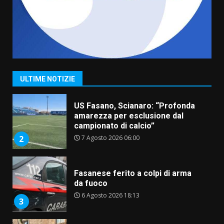
Belvedere. Il rapimento”
6 Agosto 2026 06:15
7
“I Contestatori: Musica di
Rivoluzione”: nuovo
appuntamento con “Fasano in
Banda”
1
ULTIME NOTIZIE
7 Agosto 2026 06:05
US Fasano, Scianaro: “Profonda
amarezza per esclusione dal
campionato di calcio”
7 Agosto 2026 06:00
2
Fasanese ferito a colpi di arma
da fuoco
6 Agosto 2026 18:13
3