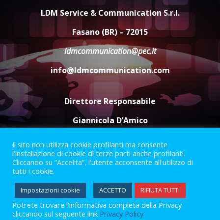
di aperture straordinarie del
LDM Service & Communication S.r.l.
Comune di Fasano
6 Agosto 2026 14:16
4
Fasano (BR) – 72015
ldmcommunication@pec.it
Grazia Neglia, coordinatrice
cittadina di Fratelli d’Italia,
info@ldmcommunication.com
pronta a tornare in Consiglio
comunale
5
6 Agosto 2026 08:00
Direttore Responsabile
Giannicola D’Amico
Il sito non utilizza cookie profilanti ma consente
Termini e Condizioni
Privacy Policy
l'installazione di cookie di terze parti anche profilanti.
Informazioni Legali
Cliccando su “Accetta”, l'utente acconsente all'utilizzo di
tutti i cookie.
Facebook
Instagram
Youtube
Impostazioni cookie
ACCETTO
RIFIUTA TUTTI
Potrete trovare l'informativa completa della Privacy
2023 © Gofasano
|
Powered by
Creativestudio
&
LGC
.
cliccando sul seguente link
Privacy Policy