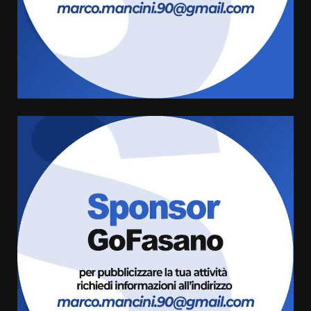
Carta d’identità: continua il piano
di aperture straordinarie del
Comune di Fasano
6 Agosto 2026 14:16
4
Grazia Neglia, coordinatrice
cittadina di Fratelli d’Italia,
pronta a tornare in Consiglio
comunale
5
6 Agosto 2026 08:00
Cura dei beni comuni e
cittadinanza attiva: online
l’avviso per la gestione
condivisa della Villetta di
6
Laureto
6 Agosto 2026 06:20
La magia del Minareto e la prima
assoluta de “L’Albergo