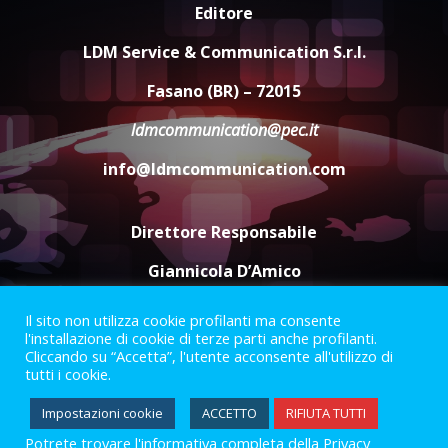
Editore
Savelletri in festa, domani sera
grande spettacolo con Uccio De
LDM Service & Communication S.r.l.
Santis
8 Agosto 2026 07:30
4
Fasano (BR) – 72015
ldmcommunication@pec.it
Politiche Giovanili e Mobilità
Sostenibile: premiati gli studenti
info@ldmcommunication.com
universitari del bando “La strada
giusta”
5
8 Agosto 2026 07:15
Direttore Responsabile
Giannicola D’Amico
Il sito non utilizza cookie profilanti ma consente
Termini e Condizioni
Privacy Policy
l'installazione di cookie di terze parti anche profilanti.
Informazioni Legali
Cliccando su “Accetta”, l'utente acconsente all'utilizzo di
tutti i cookie.
Facebook
Instagram
Youtube
Impostazioni cookie
ACCETTO
RIFIUTA TUTTI
Potrete trovare l'informativa completa della Privacy
2023 © Gofasano
|
Powered by
Creativestudio
&
LGC
.