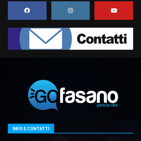
campionato di calcio”
7 Agosto 2026 06:00
7
Grande successo per la “Sagra
del Pesce Spada” a Savelletri
9 Agosto 2026 07:32
1
Serie D, l’Us Fasano non molla e
conferma di voler ricorrere per
ottenere l’iscrizione
8 Agosto 2026 19:55
2
La Banda Città di Fasano apre
ufficialmente la Festa di
Savelletri
8 Agosto 2026 11:00
3
INFO E CONTATTI