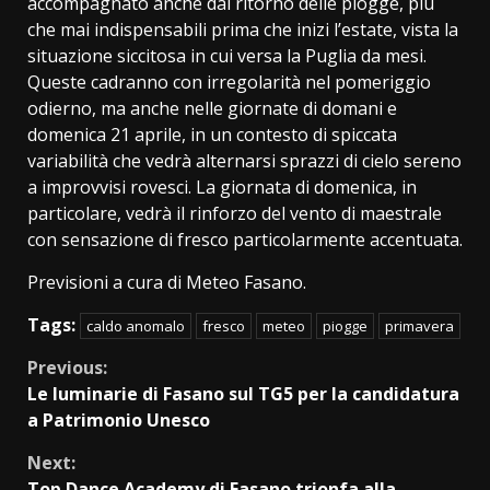
accompagnato anche dal ritorno delle piogge, più
che mai indispensabili prima che inizi l’estate, vista la
situazione siccitosa in cui versa la Puglia da mesi.
Queste cadranno con irregolarità nel pomeriggio
odierno, ma anche nelle giornate di domani e
domenica 21 aprile, in un contesto di spiccata
variabilità che vedrà alternarsi sprazzi di cielo sereno
a improvvisi rovesci. La giornata di domenica, in
particolare, vedrà il rinforzo del vento di maestrale
con sensazione di fresco particolarmente accentuata.
Previsioni a cura di Meteo Fasano.
Tags:
caldo anomalo
fresco
meteo
piogge
primavera
Continue
Previous:
Le luminarie di Fasano sul TG5 per la candidatura
Reading
a Patrimonio Unesco
Next:
Top Dance Academy di Fasano trionfa alla