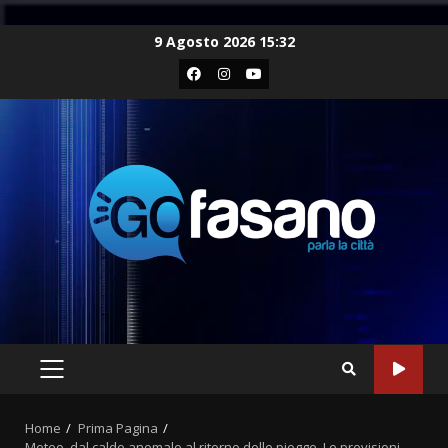
Skip
9 Agosto 2026 15:32
to
Facebook
Instagram
Youtube
content
PRIMARY
MENU
Home
Prima Pagina
Meteo, dal caldo anomalo al ritorno delle piogge. Le previsioni