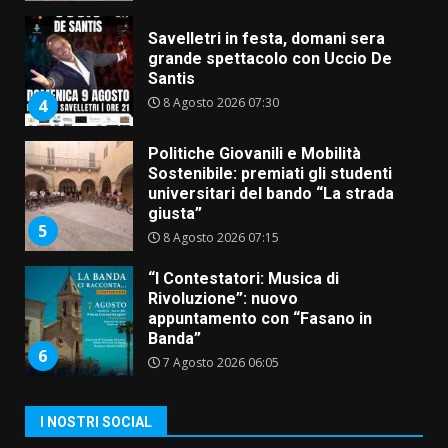
Savelletri in festa, domani sera
grande spettacolo con Uccio De
Santis
8 Agosto 2026 07:30
4
Politiche Giovanili e Mobilità
Sostenibile: premiati gli studenti
universitari del bando “La strada
giusta”
5
8 Agosto 2026 07:15
“I Contestatori: Musica di
Rivoluzione”: nuovo
appuntamento con “Fasano in
Banda”
6
7 Agosto 2026 06:05
US Fasano, Scianaro: “Profonda
I NOSTRI SOCIAL
amarezza per esclusione dal