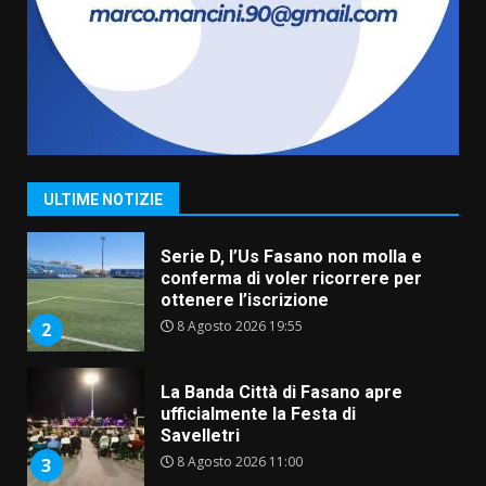
amarezza per esclusione dal
campionato di calcio”
7 Agosto 2026 06:00
7
Grande successo per la “Sagra
del Pesce Spada” a Savelletri
9 Agosto 2026 07:32
1
ULTIME NOTIZIE
Serie D, l’Us Fasano non molla e
conferma di voler ricorrere per
ottenere l’iscrizione
8 Agosto 2026 19:55
2
La Banda Città di Fasano apre
ufficialmente la Festa di
Savelletri
8 Agosto 2026 11:00
3