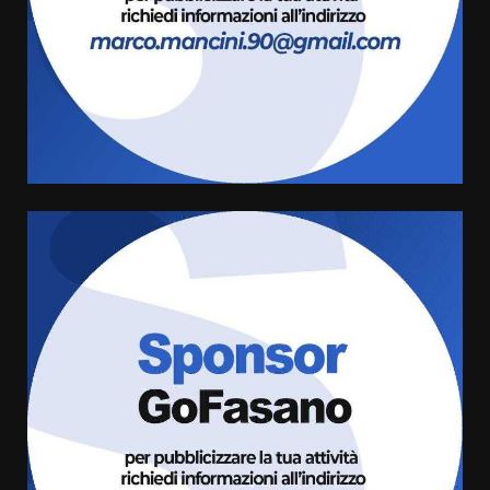
3
Savelletri in festa, domani sera
grande spettacolo con Uccio De
Santis
8 Agosto 2026 07:30
4
Politiche Giovanili e Mobilità
Sostenibile: premiati gli studenti
universitari del bando “La strada
giusta”
5
8 Agosto 2026 07:15
“I Contestatori: Musica di
Rivoluzione”: nuovo
appuntamento con “Fasano in
Banda”
6
7 Agosto 2026 06:05
US Fasano, Scianaro: “Profonda