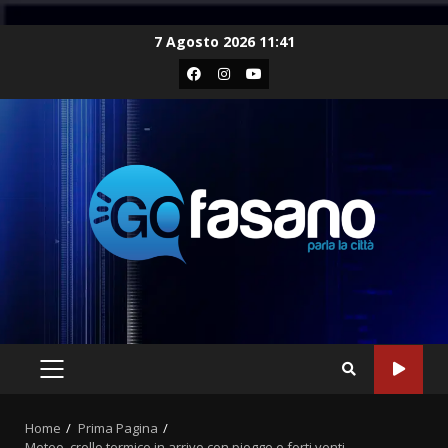
Skip
7 Agosto 2026 11:41
to
Facebook
Instagram
Youtube
content
PRIMARY
MENU
Home
Prima Pagina
Meteo, crollo termico in arrivo con piogge e forti venti