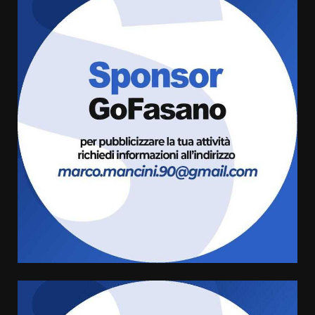
Fasanese ferito a colpi di arma
da fuoco
6 Agosto 2026 18:13
3
Carta d’identità: continua il piano
di aperture straordinarie del
Comune di Fasano
6 Agosto 2026 14:16
4
Grazia Neglia, coordinatrice
cittadina di Fratelli d’Italia,
pronta a tornare in Consiglio
comunale