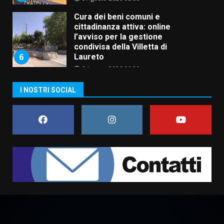
Cura dei beni comuni e
cittadinanza attiva: online
l’avviso per la gestione
condivisa della Villetta di
6
Laureto
6 Agosto 2026 06:20
La magia del Minareto e la prima
I NOSTRI SOCIAL
assoluta de “L’Albergo
Belvedere. Il rapimento”
6 Agosto 2026 06:15
7
“I Contestatori: Musica di
Rivoluzione”: nuovo
appuntamento con “Fasano in
Banda”
1
7 Agosto 2026 06:05
US Fasano, Scianaro: “Profonda
amarezza per esclusione dal