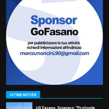
5
6 Agosto 2026 08:00
Cura dei beni comuni e
cittadinanza attiva: online
l’avviso per la gestione
condivisa della Villetta di
6
Laureto
6 Agosto 2026 06:20
La magia del Minareto e la prima
assoluta de “L’Albergo
Belvedere. Il rapimento”
6 Agosto 2026 06:15
7
“I Contestatori: Musica di
Rivoluzione”: nuovo
appuntamento con “Fasano in
Banda”
1
ULTIME NOTIZIE
7 Agosto 2026 06:05
US Fasano, Scianaro: “Profonda