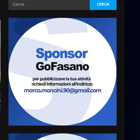
Ricerca
per:
Politiche Giovanili e Mobilità
Sostenibile: premiati gli
studenti universitari del
bando “La strada giusta”
3
8 Agosto 2026 07:15
“I Contestatori: Musica di
Rivoluzione”: nuovo
appuntamento con “Fasano in
Banda”
4
7 Agosto 2026 06:05
US Fasano, Scianaro:
“Profonda amarezza per
esclusione dal campionato di
calcio”
5
7 Agosto 2026 06:00
Fasanese ferito a colpi di
arma da fuoco