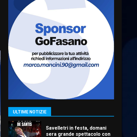
6 Agosto 2026 18:13
6
Carta d’identità: continua il
piano di aperture
straordinarie del Comune di
Fasano
7
6 Agosto 2026 14:16
La Banda Città di Fasano apre
ufficialmente la Festa di
Savelletri
8 Agosto 2026 11:00
1
Savelletri in festa, domani
sera grande spettacolo con
ULTIME NOTIZIE
Uccio De Santis
8 Agosto 2026 07:30
2