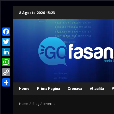
Skip
8 Agosto 2026 15:23
to
content
Facebook
Twitter
LinkedIn
WhatsApp
Copy
Link
Home
Prima Pagina
Cronaca
Attualità
P
Condividi
Home
Blog
inverno