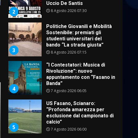
Politiche Giovanili e Mobilità
Sostenibile: premiati gli
studenti universitari del
bando “La strada giusta”
3
8 Agosto 2026 07:15
–
“I Contestatori: Musica di
Rivoluzione”: nuovo
appuntamento con “Fasano in
Banda”
4
7 Agosto 2026 06:05
US Fasano, Scianaro:
“Profonda amarezza per
esclusione dal campionato di
calcio”
5
7 Agosto 2026 06:00
Fasanese ferito a colpi di
arma da fuoco
6 Agosto 2026 18:13