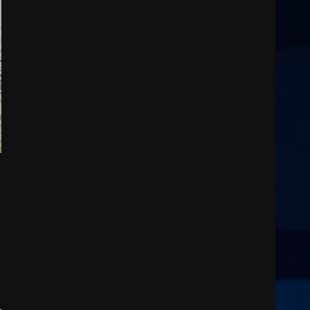
Sostenibile: premiati gli
studenti universitari del
bando “La strada giusta”
3
8 Agosto 2026 07:15
“I Contestatori: Musica di
Rivoluzione”: nuovo
appuntamento con “Fasano in
Banda”
4
7 Agosto 2026 06:05
US Fasano, Scianaro:
“Profonda amarezza per
esclusione dal campionato di
calcio”
5
7 Agosto 2026 06:00