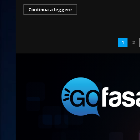
Continua a leggere
Pagi
1
2
degli
artic