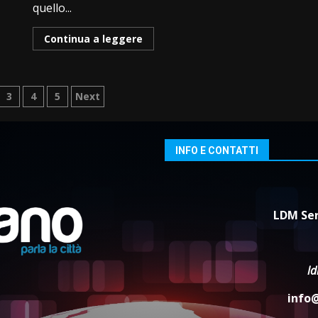
quello...
Continua a leggere
nazione
3
4
5
Next
oli
INFO E CONTATTI
LDM Ser
l
info