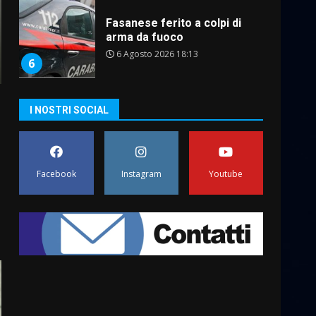
6
Carta d’identità: continua il
piano di aperture
straordinarie del Comune di
Fasano
7
6 Agosto 2026 14:16
I NOSTRI SOCIAL
La Banda Città di Fasano apre
ufficialmente la Festa di
–
Savelletri
Facebook
Instagram
Youtube
8 Agosto 2026 11:00
1
Savelletri in festa, domani
sera grande spettacolo con
Uccio De Santis
8 Agosto 2026 07:30
2
Politiche Giovanili e Mobilità