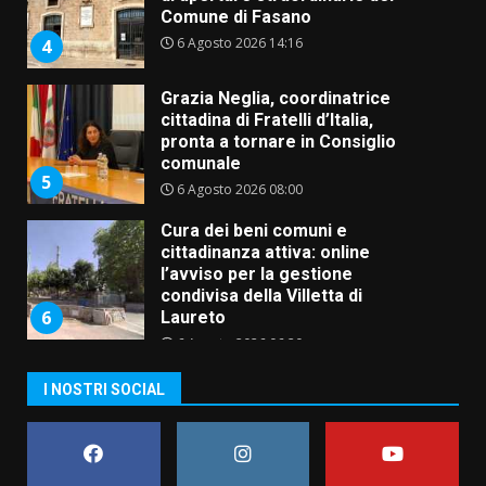
Comune di Fasano
6 Agosto 2026 14:16
4
Grazia Neglia, coordinatrice
cittadina di Fratelli d’Italia,
pronta a tornare in Consiglio
comunale
5
6 Agosto 2026 08:00
Cura dei beni comuni e
cittadinanza attiva: online
l’avviso per la gestione
condivisa della Villetta di
6
Laureto
6 Agosto 2026 06:20
La magia del Minareto e la prima
I NOSTRI SOCIAL
assoluta de “L’Albergo
Belvedere. Il rapimento”
6 Agosto 2026 06:15
7