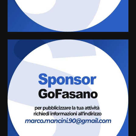
di aperture straordinarie del
Comune di Fasano
6 Agosto 2026 14:16
4
Grazia Neglia, coordinatrice
cittadina di Fratelli d’Italia,
pronta a tornare in Consiglio
comunale
5
6 Agosto 2026 08:00
Cura dei beni comuni e
cittadinanza attiva: online
l’avviso per la gestione
condivisa della Villetta di
6
Laureto
6 Agosto 2026 06:20
La magia del Minareto e la prima
assoluta de “L’Albergo
Belvedere. Il rapimento”
6 Agosto 2026 06:15
7