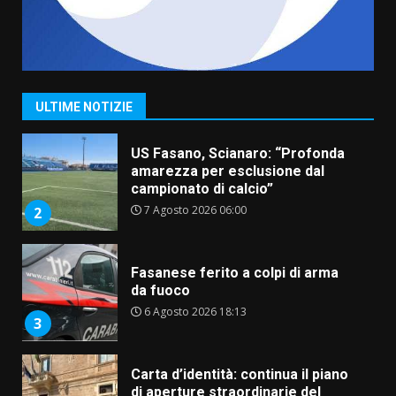
“I Contestatori: Musica di
Rivoluzione”: nuovo
appuntamento con “Fasano in
Banda”
1
ULTIME NOTIZIE
7 Agosto 2026 06:05
US Fasano, Scianaro: “Profonda
amarezza per esclusione dal
campionato di calcio”
7 Agosto 2026 06:00
2
Fasanese ferito a colpi di arma
da fuoco
6 Agosto 2026 18:13
3
Carta d’identità: continua il piano
di aperture straordinarie del