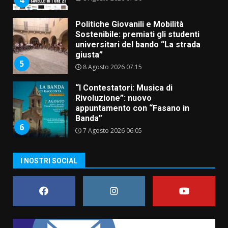
Politiche Giovanili e Mobilità
Sostenibile: premiati gli studenti
universitari del bando “La strada
giusta”
5
8 Agosto 2026 07:15
“I Contestatori: Musica di
Rivoluzione”: nuovo
appuntamento con “Fasano in
Banda”
6
7 Agosto 2026 06:05
US Fasano, Scianaro: “Profonda
I NOSTRI SOCIAL
amarezza per esclusione dal
campionato di calcio”
7 Agosto 2026 06:00
7
Grande successo per la “Sagra