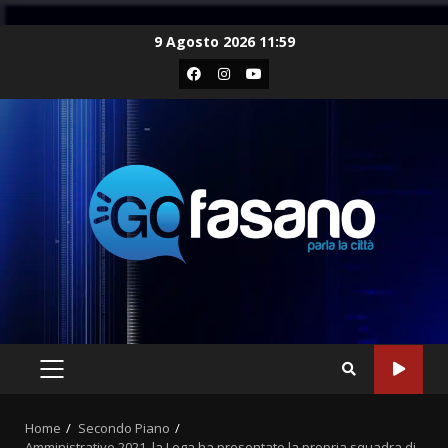
Skip
9 Agosto 2026 11:59
to
Facebook
Instagram
Youtube
content
PRIMARY
MENU
Home
Secondo Piano
Amministrative 2021, la Lega ha presentato la propria squadra di