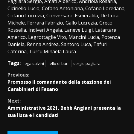
Pagliara Sergio, Amati Alberico, Andriola Rosaria,
Ciciriello Lucio, Cofano Antoniana, Cofano Loredana,
Cofano Lucrezia, Conversano Esmeralda, De Luca
Michele, Ferrara Fabrizio, Gallo Lucrezia, Greco
Rossella, Indiveri Angela, Laneve Luigi, Latartara
Americo, Legrottaglie Vito, Mancini Lucia, Potenza
Daniela, Renna Andrea, Santoro Luca, Tafuri
Caterina, Turcu Mihaela Laura.
Tags:
lega salvini
lello di bari
sergio pagliara
Continue
Previous:
Promosso il comandante della stazione dei
Reading
Carabinieri di Fasano
Next:
Amministrative 2021, Bebè Anglani presenta la
sua lista e i candidati