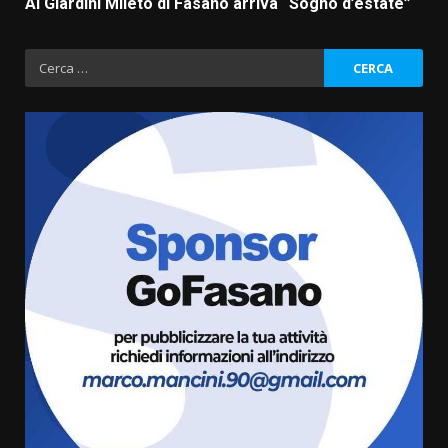
Ai Giardini Mileto di Fasano arriva “Sogno d’estate”
Ricerca
per:
La Banda Città di Fasano apre
ufficialmente la Festa di
Savelletri
8 Agosto 2026 11:00
3
Savelletri in festa, domani sera
grande spettacolo con Uccio De
Santis