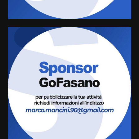
8 Agosto 2026 07:30
4
Politiche Giovanili e Mobilità
Sostenibile: premiati gli studenti
universitari del bando “La strada
giusta”
5
8 Agosto 2026 07:15
“I Contestatori: Musica di
Rivoluzione”: nuovo
appuntamento con “Fasano in
Banda”
6
7 Agosto 2026 06:05
US Fasano, Scianaro: “Profonda
amarezza per esclusione dal
campionato di calcio”
7 Agosto 2026 06:00
7