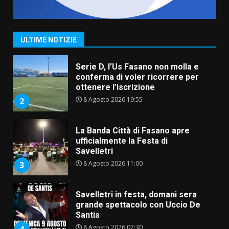
Grande successo per la “Sagra
del Pesce Spada” a Savelletri
9 Agosto 2026 07:32
1
ULTIME NOTIZIE
Serie D, l’Us Fasano non molla e
conferma di voler ricorrere per
ottenere l’iscrizione
8 Agosto 2026 19:55
2
La Banda Città di Fasano apre
ufficialmente la Festa di
Savelletri
8 Agosto 2026 11:00
3
Savelletri in festa, domani sera
grande spettacolo con Uccio De
Santis
8 Agosto 2026 07:30
4