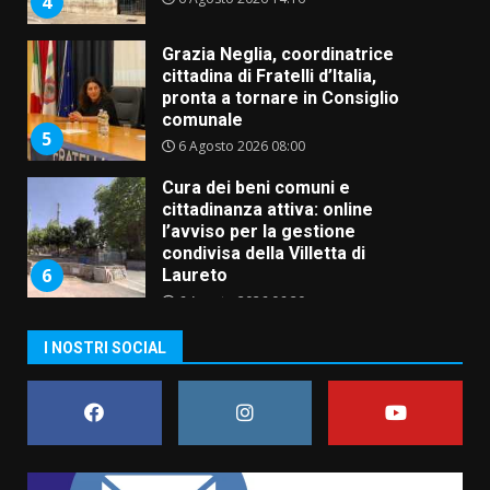
5
6 Agosto 2026 08:00
Cura dei beni comuni e
cittadinanza attiva: online
l’avviso per la gestione
condivisa della Villetta di
6
Laureto
6 Agosto 2026 06:20
La magia del Minareto e la prima
assoluta de “L’Albergo
Belvedere. Il rapimento”
6 Agosto 2026 06:15
7
“I Contestatori: Musica di
I NOSTRI SOCIAL
Rivoluzione”: nuovo
appuntamento con “Fasano in
Banda”
1
7 Agosto 2026 06:05