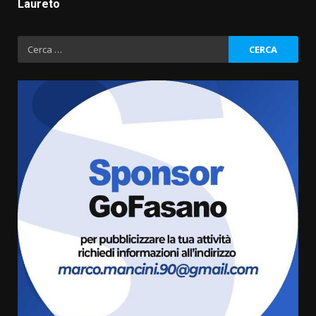
Laureto
Ricerca
per:
Fasanese ferito a colpi di arma
da fuoco
6 Agosto 2026 18:13
3
Carta d’identità: continua il piano
di aperture straordinarie del
Comune di Fasano
6 Agosto 2026 14:16
4
Grazia Neglia, coordinatrice
cittadina di Fratelli d’Italia,