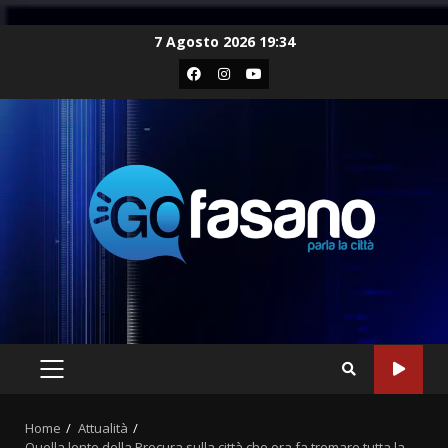
Skip
7 Agosto 2026 19:34
to
Facebook
Instagram
Youtube
content
PRIMARY
MENU
Home
Attualità
Quella lente della Procura sulla città che ora fa tremare tutta la