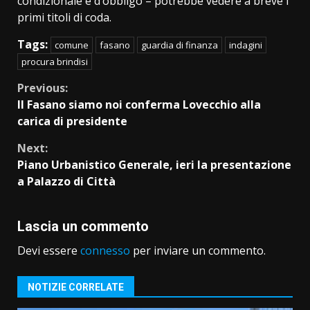
condizionale è d’obbligo – potrebbe vedere a breve i
primi titoli di coda.
Tags:
comune
fasano
guardia di finanza
indagini
procura brindisi
Continue
Previous:
Il Fasano siamo noi conferma Lovecchio alla
Reading
carica di presidente
Next:
Piano Urbanistico Generale, ieri la presentazione
a Palazzo di Città
Lascia un commento
Devi essere
connesso
per inviare un commento.
NOTIZIE CORRELATE