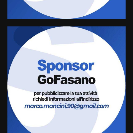
pronta a tornare in Consiglio
comunale
5
6 Agosto 2026 08:00
Cura dei beni comuni e
cittadinanza attiva: online
l’avviso per la gestione
condivisa della Villetta di
6
Laureto
6 Agosto 2026 06:20
La magia del Minareto e la prima
assoluta de “L’Albergo
Belvedere. Il rapimento”
6 Agosto 2026 06:15
7
“I Contestatori: Musica di
Rivoluzione”: nuovo
appuntamento con “Fasano in
Banda”
1
7 Agosto 2026 06:05