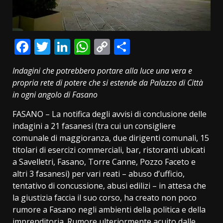
Facebook
Twitter
LinkedIn
WhatsApp
Copy
Condividi
Link
Indagini che potrebbero portare alla luce una vera e
propria rete di potere che si estende da Palazzo di Città
in ogni angolo di Fasano
FASANO – La notifica degli avvisi di conclusione delle
indagini a 21 fasanesi (tra cui un consigliere
comunale di maggioranza, due dirigenti comunali, 15
titolari di esercizi commerciali, bar, ristoranti ubicati
a Savelletri, Fasano, Torre Canne, Pozzo Faceto e
altri 3 fasanesi) per vari reati – abuso d’ufficio,
tentativo di concussione, abusi edilizi – in attesa che
la giustizia faccia il suo corso, ha creato non poco
rumore a Fasano negli ambienti della politica e della
imprenditoria. Rumore ulteriormente acuito dalle