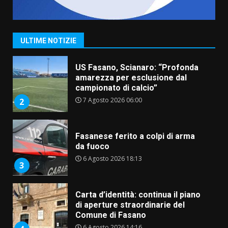
US Fasano, Scianaro: “Profonda
amarezza per esclusione dal
campionato di calcio”
ULTIME NOTIZIE
7 Agosto 2026 06:00
2
Fasanese ferito a colpi di arma
da fuoco
6 Agosto 2026 18:13
3
Carta d’identità: continua il piano
di aperture straordinarie del
Comune di Fasano
6 Agosto 2026 14:16
4
Grazia Neglia, coordinatrice
cittadina di Fratelli d’Italia,
pronta a tornare in Consiglio
comunale