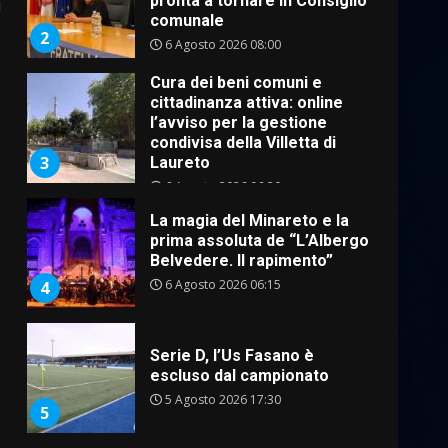
pronta a tornare in Consiglio
i
comunale
2
6 Agosto 2026 08:00
Cura dei beni comuni e
cittadinanza attiva: online
l’avviso per la gestione
condivisa della Villetta di
3
Laureto
6 Agosto 2026 06:20
La magia del Minareto e la
prima assoluta de “L’Albergo
Belvedere. Il rapimento”
6 Agosto 2026 06:15
4
Serie D, l’Us Fasano è
escluso dal campionato
5 Agosto 2026 17:30
5