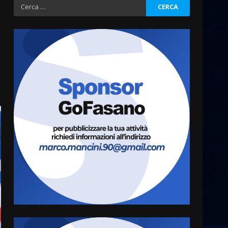
Ricerca
per:
Cura dei beni comuni e
cittadinanza attiva: online
l’avviso per la gestione
condivisa della Villetta di
3
Laureto
6 Agosto 2026 06:20
La magia del Minareto e la
prima assoluta de “L’Albergo
Belvedere. Il rapimento”
6 Agosto 2026 06:15
4
Serie D, l’Us Fasano è
escluso dal campionato
5 Agosto 2026 17:30
5