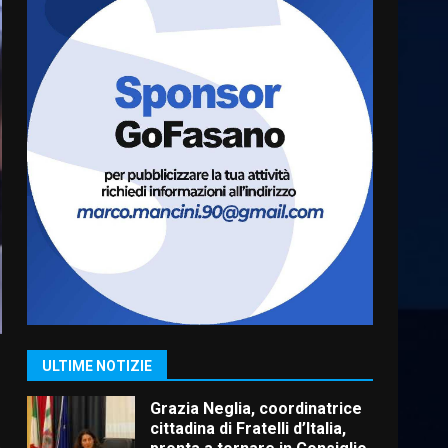
Truffatori in azione nelle
frazioni fasanesi
5 Agosto 2026 11:03
6
Residenti di Savelletri
scrivono al Prefetto: “Noi
cittadini di serie B”
5 Agosto 2026 06:15
7
Carta d’identità: continua il
piano di aperture
straordinarie del Comune di
Fasano
1
ULTIME NOTIZIE
6 Agosto 2026 14:16
Grazia Neglia, coordinatrice
cittadina di Fratelli d’Italia,