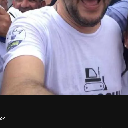
i
no?