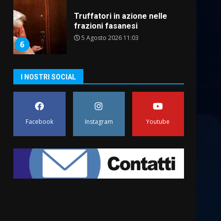
Truffatori in azione nelle
frazioni fasanesi
5 Agosto 2026 11:03
6
Residenti di Savelletri
I NOSTRI SOCIAL
scrivono al Prefetto: “Noi
cittadini di serie B”
5 Agosto 2026 06:15
7
Facebook
Instagram
Youtube
Carta d’identità: continua il
piano di aperture
straordinarie del Comune di
Fasano
1
6 Agosto 2026 14:16
Grazia Neglia, coordinatrice
cittadina di Fratelli d’Italia,
pronta a tornare in Consiglio
comunale