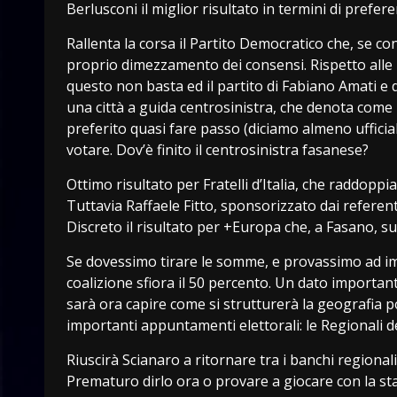
Berlusconi il miglior risultato in termini di prefer
Rallenta la corsa il Partito Democratico che, se c
proprio dimezzamento dei consensi. Rispetto alle 
questo non basta ed il partito di Fabiano Amati e d
una città a guida centrosinistra, che denota come i
preferito quasi fare passo (diciamo almeno ufficia
votare. Dov’è finito il centrosinistra fasanese?
Ottimo risultato per Fratelli d’Italia, che raddoppia
Tuttavia Raffaele Fitto, sponsorizzato dai referent
Discreto il risultato per +Europa che, a Fasano, 
Se dovessimo tirare le somme, e provassimo ad i
coalizione sfiora il 50 percento. Un dato import
sarà ora capire come si strutturerà la geografia pol
importanti appuntamenti elettorali: le Regionali d
Riuscirà Scianaro a ritornare tra i banchi regionali
Prematuro dirlo ora o provare a giocare con la st