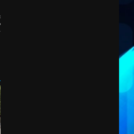
2
6 Agosto 2026 08:00
:
Cura dei beni comuni e
o
cittadinanza attiva: online
»
l’avviso per la gestione
condivisa della Villetta di
3
Laureto
6 Agosto 2026 06:20
La magia del Minareto e la
prima assoluta de “L’Albergo
Belvedere. Il rapimento”
6 Agosto 2026 06:15
4
Serie D, l’Us Fasano è
escluso dal campionato
5 Agosto 2026 17:30
5