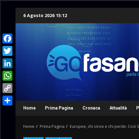
Skip
6 Agosto 2026 15:12
to
content
Facebook
Twitter
LinkedIn
WhatsApp
Copy
Link
Home
Prima Pagina
Cronaca
Attualità
P
Condividi
Home
Prima Pagina
Europee, chi vince e chi perde. Così S