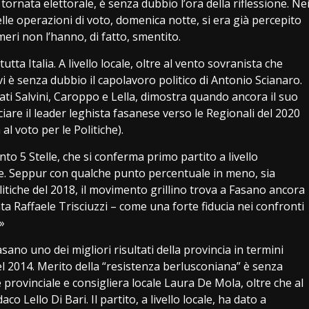
tornata elettorale, è senza dubbio l’ora della riflessione. Ne
le operazioni di voto, domenica notte, si era già percepito
umeri non l’hanno, di fatto, smentito.
utta Italia. A livello locale, oltre al vento sovranista che
 vi è senza dubbio il capolavoro politico di Antonio Scianaro.
idati Salvini, Caroppo e Lella, dimostra quando ancora il suo
ciare il leader leghista fasanese verso le Regionali del 2020
l voto per le Politiche).
to 5 Stelle, che si conferma primo partito a livello
le. Seppur con qualche punto percentuale in meno, sia
litiche del 2018, il movimento grillino trova a Fasano ancora
a Raffaele Trisciuzzi – come una forte fiducia nei confronti
»
sano uno dei migliori risultati della provincia in termini
l 2014. Merito della “resistenza berlusconiana” è senza
provinciale e consigliera locale Laura De Mola, oltre che al
 Lello Di Bari. Il partito, a livello locale, ha dato a