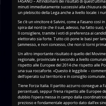
FASANO – All’indomani dei risultati di quest’ultima 
minuti immediatamente successivi alla chiusura del
un plebiscito della Lega anche a livello locale: i n
Se c’è un vincitore é Salvini, come a Fasano così in t
spira dal nord (e che il sud, adesso, ha fatto suo),
Il consigliere, tramite i voti di preferenza ai cand
elettorato sia forte. Tutto ciò pone le basi per lan
(ammesso, e non concesso, che non si torni prima a
Un altro importante risultato é quello del Movimen
regionale, provinciale e secondo a livello comuna
rispetto alle Europee del 2014 che rispetto alle Po
una sua roccaforte. «Questo è leggibile – comment
dell’operato sul territorio e in consiglio comunale.
Tiene Forza Italia. Il partito azzurro consegue a Fa
percentuali, seppur frena rispetto alle Europee de
dubbio l’opera messa in campo dalla coordinatrice 
prezioso e fondamentale apporto dato dall’ex sindaco