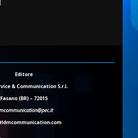
Editore
vice & Communication S.r.l.
Fasano (BR) – 72015
dmcommunication@pec.it
@ldmcommunication.com