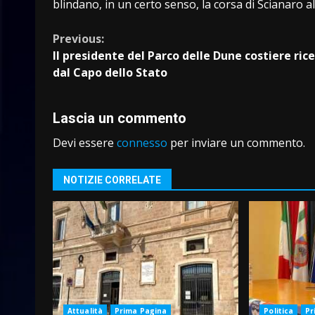
blindano, in un certo senso, la corsa di Scianaro a
Continue
Previous:
Il presidente del Parco delle Dune costiere ric
Reading
dal Capo dello Stato
Lascia un commento
Devi essere
connesso
per inviare un commento.
NOTIZIE CORRELATE
Attualità
Prima Pagina
Politica
Pr