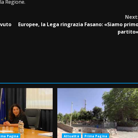
lla Regione.
Next
evuto
Europee, la Lega ringrazia Fasano: «Siamo prim
partito
ima Pagina
Attualità
Prima Pagina