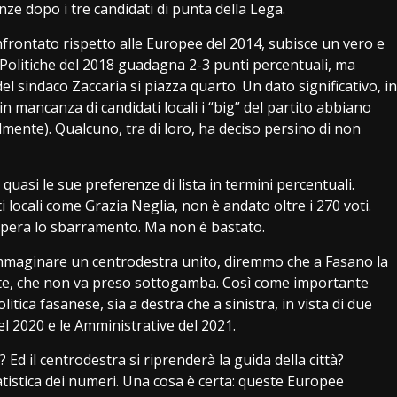
enze dopo i tre candidati di punta della Lega.
onfrontato rispetto alle Europee del 2014, subisce un vero e
Politiche del 2018 guadagna 2-3 punti percentuali, ma
el sindaco Zaccaria si piazza quarto. Un dato significativo, in
n mancanza di candidati locali i “big” del partito abbiano
lmente). Qualcuno, tra di loro, ha deciso persino di non
 quasi le sue preferenze di lista in termini percentuali.
i locali come Grazia Neglia, non è andato oltre i 270 voti.
supera lo sbarramento. Ma non è bastato.
mmaginare un centrodestra unito, diremmo che a Fasano la
ante, che non va preso sottogamba. Così come importante
itica fasanese, sia a destra che a sinistra, in vista di due
el 2020 e le Amministrative del 2021.
? Ed il centrodestra si riprenderà la guida della città?
atistica dei numeri. Una cosa è certa: queste Europee