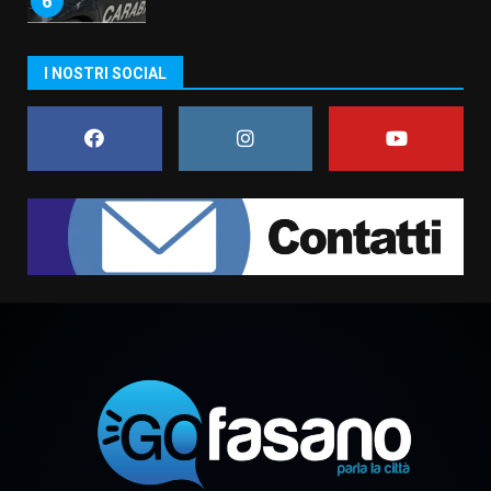
6
Carta d’identità: continua il piano
I NOSTRI SOCIAL
di aperture straordinarie del
Comune di Fasano
6 Agosto 2026 14:16
7
La Banda Città di Fasano apre
ufficialmente la Festa di
Savelletri
8 Agosto 2026 11:00
1
Savelletri in festa, domani sera
grande spettacolo con Uccio De
Santis
8 Agosto 2026 07:30
2
Politiche Giovanili e Mobilità
Sostenibile: premiati gli studenti