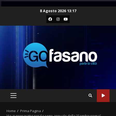
Skip
8 Agosto 2026 13:17
to
Facebook
Instagram
Youtube
content
PRIMARY
MENU
Home
Prima Pagina
Via ai preparativi per il saggio annuale della “Semibiscroma”