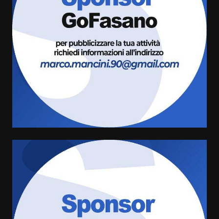
Politiche Giovanili e Mobilità
Sostenibile: premiati gli studenti
universitari del bando “La strada
giusta”
3
8 Agosto 2026 07:15
“I Contestatori: Musica di
Rivoluzione”: nuovo
appuntamento con “Fasano in
Banda”
4
7 Agosto 2026 06:05
US Fasano, Scianaro: “Profonda
amarezza per esclusione dal
campionato di calcio”
7 Agosto 2026 06:00
5
Fasanese ferito a colpi di arma
da fuoco