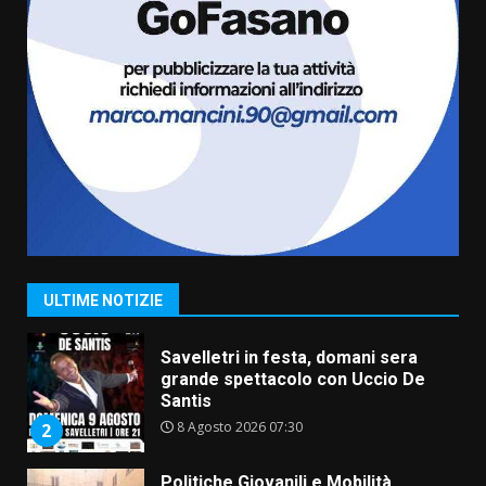
6 Agosto 2026 18:13
6
Carta d’identità: continua il piano
di aperture straordinarie del
Comune di Fasano
6 Agosto 2026 14:16
7
La Banda Città di Fasano apre
ufficialmente la Festa di
Savelletri
8 Agosto 2026 11:00
1
ULTIME NOTIZIE
Savelletri in festa, domani sera
grande spettacolo con Uccio De
Santis
8 Agosto 2026 07:30
2
Politiche Giovanili e Mobilità