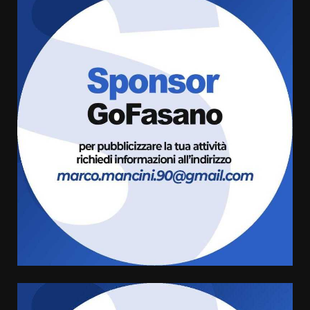
Politiche Giovanili e Mobilità
Sostenibile: premiati gli studenti
universitari del bando “La strada
giusta”
3
8 Agosto 2026 07:15
“I Contestatori: Musica di
Rivoluzione”: nuovo
appuntamento con “Fasano in
Banda”
4
7 Agosto 2026 06:05
US Fasano, Scianaro: “Profonda
amarezza per esclusione dal
campionato di calcio”