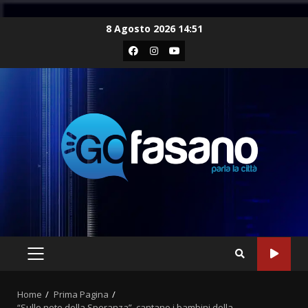
Skip
8 Agosto 2026 14:51
to
Facebook
Instagram
Youtube
content
PRIMARY
MENU
Home
Prima Pagina
“Sulle note della Speranza”, cantano i bambini della