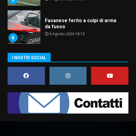
Fasanese ferito a colpi di arma
da fuoco
6 Agosto 2026 18:13
6
Carta d’identità: continua il piano
I NOSTRI SOCIAL
di aperture straordinarie del
Comune di Fasano
6 Agosto 2026 14:16
7
La Banda Città di Fasano apre
ufficialmente la Festa di
Savelletri
8 Agosto 2026 11:00
1
Savelletri in festa, domani sera