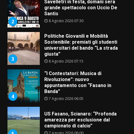
Savelletri in festa, domani sera
grande spettacolo con Uccio De
Santis
8 Agosto 2026 07:30
2
Politiche Giovanili e Mobilità
Sostenibile: premiati gli studenti
universitari del bando “La strada
giusta”
3
8 Agosto 2026 07:15
“I Contestatori: Musica di
Rivoluzione”: nuovo
appuntamento con “Fasano in
Banda”
4
7 Agosto 2026 06:05
US Fasano, Scianaro: “Profonda
amarezza per esclusione dal
campionato di calcio”
7 Agosto 2026 06:00
5