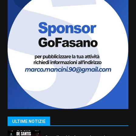
7 Agosto 2026 06:00
5
Fasanese ferito a colpi di arma
da fuoco
6 Agosto 2026 18:13
6
Carta d’identità: continua il piano
di aperture straordinarie del
Comune di Fasano
6 Agosto 2026 14:16
7
La Banda Città di Fasano apre
ufficialmente la Festa di
Savelletri
8 Agosto 2026 11:00
1
ULTIME NOTIZIE