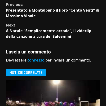
Continue
Previous:
Presentato a Montalbano il libro “Cento Venti” di
Reading
Massimo Vinale
Next:
A Natale “Semplicemente accade”, il videclip
della canzone a cura del Salvemini
Lascia un commento
Devi essere
connesso
per inviare un commento.
NOTIZIE CORRELATE