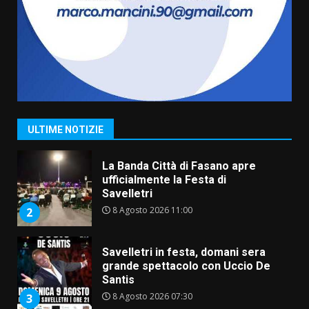
da fuoco
6 Agosto 2026 18:13
7
Serie D, l’Us Fasano non molla e
conferma di voler ricorrere per
ottenere l’iscrizione
8 Agosto 2026 19:55
1
ULTIME NOTIZIE
La Banda Città di Fasano apre
ufficialmente la Festa di
Savelletri
8 Agosto 2026 11:00
2
Savelletri in festa, domani sera
grande spettacolo con Uccio De
Santis
8 Agosto 2026 07:30
3