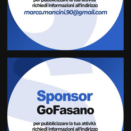
8 Agosto 2026 07:30
3
Politiche Giovanili e Mobilità
Sostenibile: premiati gli studenti
universitari del bando “La strada
giusta”
4
8 Agosto 2026 07:15
“I Contestatori: Musica di
Rivoluzione”: nuovo
appuntamento con “Fasano in
Banda”
5
7 Agosto 2026 06:05
US Fasano, Scianaro: “Profonda
amarezza per esclusione dal
campionato di calcio”
7 Agosto 2026 06:00
6
Fasanese ferito a colpi di arma