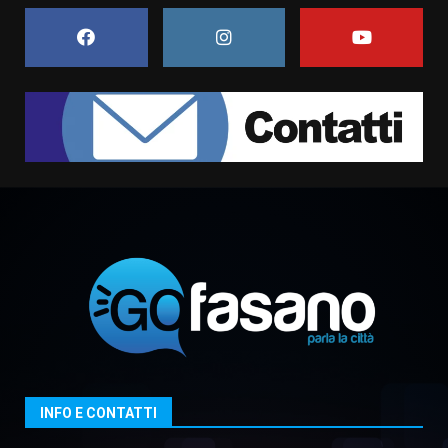
6 Agosto 2026 18:13
7
Serie D, l’Us Fasano non molla e
conferma di voler ricorrere per
ottenere l’iscrizione
8 Agosto 2026 19:55
1
La Banda Città di Fasano apre
ufficialmente la Festa di
Savelletri
8 Agosto 2026 11:00
2
Savelletri in festa, domani sera
grande spettacolo con Uccio De
Santis
8 Agosto 2026 07:30
3
INFO E CONTATTI