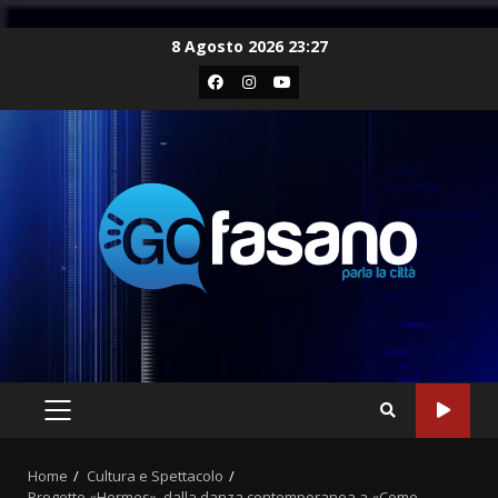
Skip
8 Agosto 2026 23:27
to
Facebook
Instagram
Youtube
content
PRIMARY
MENU
Home
Cultura e Spettacolo
Progetto «Hermes», dalla danza contemporanea a «Come