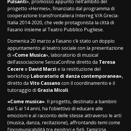
Pulsanti
», promosso appunto nell’ambito del
progetto «Hermes», finanziato dal programma di
cooperazione transfrontaliera Interreg V/A Grecia-
Italia 2014-2020, che vede protagonista la città di
Fasano insieme al Teatro Pubblico Pugliese.
Domenica 20 marzo a Fasano c’è stato un doppio
appuntamento al teatro sociale con la presentazione
di «
Come Musica
», laboratorio di musical
dell’associazione SenzaConfine diretto da
Teresa
Cecere
e
David Marzi
e la restituzione del
workshop
Laboratorio di danza contemporanea»,
diretto da
Vito Cassano
con il coordinamento e il
tutoraggio di
Grazia Micoli
.
«Come musica»
. Il progetto, destinato a bambini
dai 5 ai 14 anni, ha l’obiettivo di educare alle
emozioni e al racconto delle stesse attraverso le arti
(musica, danza, recitazione), affrontando temi come
l’incomunicabilità tra genitori e figli, l’amicizia,