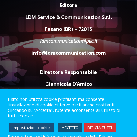
Politiche Giovanili e Mobilità
Editore
Sostenibile: premiati gli studenti
universitari del bando “La strada
LDM Service & Communication S.r.l.
giusta”
4
Fasano (BR) – 72015
8 Agosto 2026 07:15
ldmcommunication@pec.it
“I Contestatori: Musica di
Rivoluzione”: nuovo
info@ldmcommunication.com
appuntamento con “Fasano in
Banda”
5
7 Agosto 2026 06:05
Direttore Responsabile
Giannicola D’Amico
Il sito non utilizza cookie profilanti ma consente
Termini e Condizioni
Privacy Policy
l'installazione di cookie di terze parti anche profilanti.
Informazioni Legali
Cliccando su “Accetta”, l'utente acconsente all'utilizzo di
tutti i cookie.
Facebook
Instagram
Youtube
Impostazioni cookie
ACCETTO
RIFIUTA TUTTI
Potrete trovare l'informativa completa della Privacy