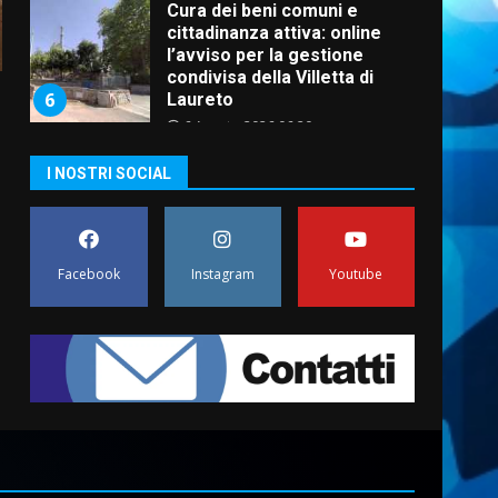
Cura dei beni comuni e
cittadinanza attiva: online
l’avviso per la gestione
condivisa della Villetta di
6
Laureto
6 Agosto 2026 06:20
La magia del Minareto e la
I NOSTRI SOCIAL
prima assoluta de “L’Albergo
Belvedere. Il rapimento”
6 Agosto 2026 06:15
7
Facebook
Instagram
Youtube
“I Contestatori: Musica di
Rivoluzione”: nuovo
appuntamento con “Fasano in
Banda”
1
7 Agosto 2026 06:05
US Fasano, Scianaro:
“Profonda amarezza per
esclusione dal campionato di
calcio”