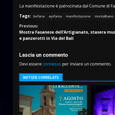
La manifestazione è patrocinata dal Comune di Fas
Tags:
befana
epifania
manifestazione
montalbano
Continue
Previous:
Mostra Fasanese dell’Artigianato, stasera mu
Reading
e panzerotti in Via del Balì
Lascia un commento
Devi essere
connesso
per inviare un commento.
NOTIZIE CORRELATE