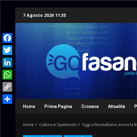
Skip
7 Agosto 2026 11:35
to
content
Facebook
Twitter
LinkedIn
WhatsApp
Copy
Link
Home
Prima Pagina
Cronaca
Attualità
P
Condividi
Home
Cultura e Spettacolo
Oggi a Montalbano arriva la 