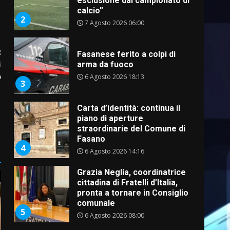
esclusione dal campionato di
calcio”
2
7 Agosto 2026 06:00
:
Fasanese ferito a colpi di
i
arma da fuoco
o
6 Agosto 2026 18:13
3
Carta d’identità: continua il
piano di aperture
straordinarie del Comune di
Fasano
4
6 Agosto 2026 14:16
Grazia Neglia, coordinatrice
cittadina di Fratelli d’Italia,
pronta a tornare in Consiglio
comunale
5
6 Agosto 2026 08:00