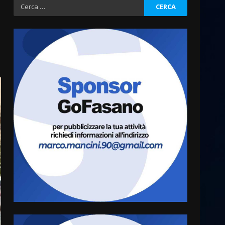
Ricerca
per:
Fasanese ferito a colpi di
arma da fuoco
6 Agosto 2026 18:13
3
Carta d’identità: continua il
piano di aperture
straordinarie del Comune di
Fasano
4
6 Agosto 2026 14:16
Grazia Neglia, coordinatrice
cittadina di Fratelli d’Italia,
pronta a tornare in Consiglio
comunale
5
6 Agosto 2026 08:00