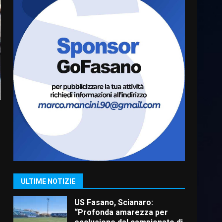
Cura dei beni comuni e
cittadinanza attiva: online
l’avviso per la gestione
condivisa della Villetta di
6
Laureto
6 Agosto 2026 06:20
La magia del Minareto e la
prima assoluta de “L’Albergo
Belvedere. Il rapimento”
6 Agosto 2026 06:15
7
“I Contestatori: Musica di
Rivoluzione”: nuovo
appuntamento con “Fasano in
Banda”
1
ULTIME NOTIZIE
7 Agosto 2026 06:05
US Fasano, Scianaro:
“Profonda amarezza per