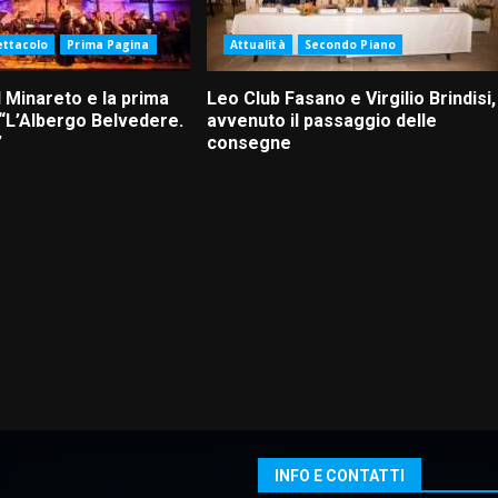
ettacolo
Prima Pagina
Attualità
Secondo Piano
 Minareto e la prima
Leo Club Fasano e Virgilio Brindisi,
 “L’Albergo Belvedere.
avvenuto il passaggio delle
”
consegne
INFO E CONTATTI