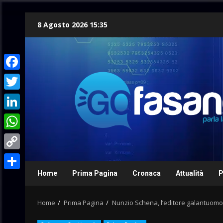
Skip
8 Agosto 2026 15:35
to
content
Facebook
Twitter
LinkedIn
WhatsApp
Copy
Link
Home
Prima Pagina
Cronaca
Attualità
P
Condividi
Home
Prima Pagina
Nunzio Schena, l’editore galantuomo