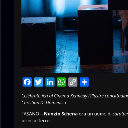
Facebook
Twitter
LinkedIn
WhatsApp
Copy
Condivid
Link
Celebrato ieri al Cinema Kennedy l’illustre concittad
Christian Di Domenico
FASANO –
Nunzio Schena
era un uomo di
caratte
principi ferrei.