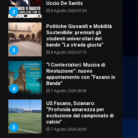
studenti universitari del
bando “La strada giusta”
3
8 Agosto 2026 07:15
“I Contestatori: Musica di
Rivoluzione”: nuovo
appuntamento con “Fasano in
Banda”
4
7 Agosto 2026 06:05
US Fasano, Scianaro:
“Profonda amarezza per
esclusione dal campionato di
calcio”
5
7 Agosto 2026 06:00
Fasanese ferito a colpi di
arma da fuoco
6 Agosto 2026 18:13
6