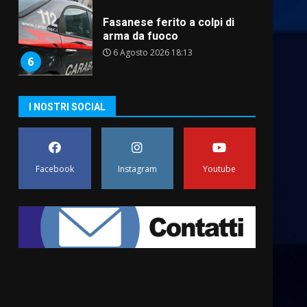
Carta d’identità: continua il
piano di aperture
straordinarie del Comune di
Fasano
7
6 Agosto 2026 14:16
La Banda Città di Fasano apre
I NOSTRI SOCIAL
ufficialmente la Festa di
Savelletri
8 Agosto 2026 11:00
1
Facebook
Instagram
Youtube
Savelletri in festa, domani
sera grande spettacolo con
Uccio De Santis
8 Agosto 2026 07:30
2
Politiche Giovanili e Mobilità
Sostenibile: premiati gli
studenti universitari del
bando “La strada giusta”