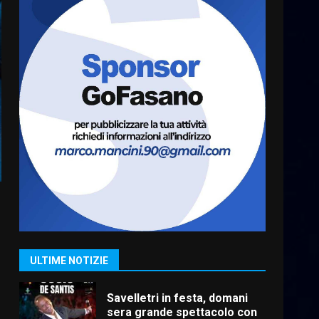
Carta d’identità: continua il
piano di aperture
straordinarie del Comune di
Fasano
7
6 Agosto 2026 14:16
La Banda Città di Fasano apre
ufficialmente la Festa di
Savelletri
8 Agosto 2026 11:00
1
Savelletri in festa, domani
sera grande spettacolo con
Uccio De Santis
8 Agosto 2026 07:30
2
ULTIME NOTIZIE
Politiche Giovanili e Mobilità
Sostenibile: premiati gli