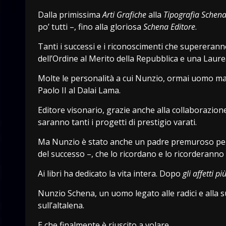
Dalla primissima
Arti Grafiche
alla
Tipografia Schen
po’ tutti –, fino alla gloriosa
Schena Editore
.
Tanti i successi e i riconoscimenti che supereranno 
dell’Ordine al Merito della Repubblica e una Laure
Molte le personalità a cui Nunzio, ormai uomo mat
Paolo II al Dalai Lama.
Editore visonario, grazie anche alla collaborazione
saranno tanti i progetti di prestigio varati.
Ma Nunzio è stato anche un padre premuroso per 
del successo –, che lo ricordano e lo ricorderann
Ai libri ha dedicato la vita intera. Dopo
gli affetti pi
Nunzio Schena, un uomo legato alle radici e alla
sull’altalena.
E che finalmente è riuscito a volare.