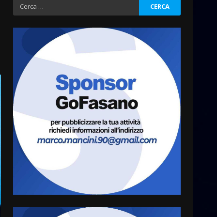
Sostenibile: premiati gli
Ricerca
studenti universitari del
per:
bando “La strada giusta”
3
8 Agosto 2026 07:15
“I Contestatori: Musica di
Rivoluzione”: nuovo
appuntamento con “Fasano in
Banda”
4
7 Agosto 2026 06:05
US Fasano, Scianaro:
“Profonda amarezza per
esclusione dal campionato di
calcio”
5
7 Agosto 2026 06:00
Fasanese ferito a colpi di
arma da fuoco
6 Agosto 2026 18:13
6