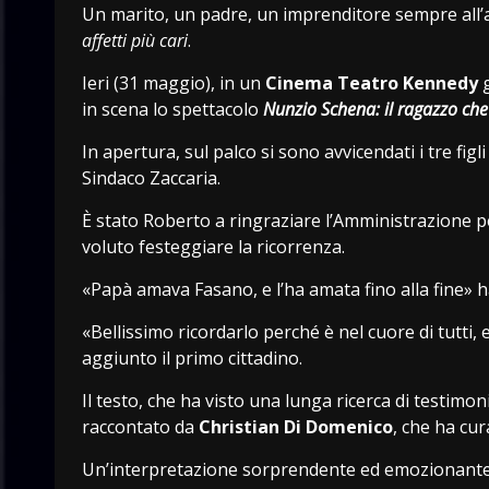
Un marito, un padre, un imprenditore sempre all’a
affetti più cari
.
Ieri (31 maggio), in un
Cinema Teatro Kennedy
g
in scena lo spettacolo
Nunzio Schena: il ragazzo che
In apertura, sul palco si sono avvicendati i tre fig
Sindaco Zaccaria.
È stato Roberto a ringraziare l’Amministrazione p
voluto festeggiare la ricorrenza.
«Papà amava Fasano, e l’ha amata fino alla fine» 
«Bellissimo ricordarlo perché è nel cuore di tutti,
aggiunto il primo cittadino.
Il testo, che ha visto una lunga ricerca di testimon
raccontato da
Christian Di Domenico
, che ha cur
Un’interpretazione sorprendente ed emozionante – a