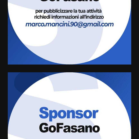
l’avviso per la gestione
condivisa della Villetta di
3
Laureto
6 Agosto 2026 06:20
La magia del Minareto e la prima
assoluta de “L’Albergo
Belvedere. Il rapimento”
6 Agosto 2026 06:15
4
Serie D, l’Us Fasano è escluso
dal campionato
5 Agosto 2026 17:30
5
Truffatori in azione nelle
frazioni fasanesi
5 Agosto 2026 11:03
6