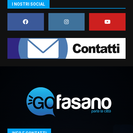
Residenti di Savelletri scrivono
I NOSTRI SOCIAL
al Prefetto: “Noi cittadini di
serie B”
5 Agosto 2026 06:15
7
Carta d’identità: continua il piano
di aperture straordinarie del
Comune di Fasano
6 Agosto 2026 14:16
1
Grazia Neglia, coordinatrice
cittadina di Fratelli d’Italia,
pronta a tornare in Consiglio
comunale
2
6 Agosto 2026 08:00
Cura dei beni comuni e
cittadinanza attiva: online
l’avviso per la gestione
condivisa della Villetta di
3
Laureto