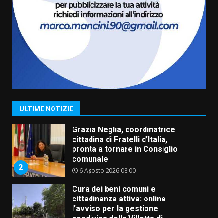
Residenti di Savelletri scrivono
al Prefetto: “Noi cittadini di
serie B”
5 Agosto 2026 06:15
7
Carta d’identità: continua il piano
di aperture straordinarie del
Comune di Fasano
6 Agosto 2026 14:16
1
ULTIME NOTIZIE
Grazia Neglia, coordinatrice
cittadina di Fratelli d’Italia,
pronta a tornare in Consiglio
comunale
2
6 Agosto 2026 08:00
Cura dei beni comuni e
cittadinanza attiva: online
l’avviso per la gestione