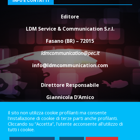
INFO E CONTATTI
6 Agosto 2026 06:20
Editore
La magia del Minareto e la prima
assoluta de “L’Albergo
LDM Service & Communication S.r.l.
Belvedere. Il rapimento”
6 Agosto 2026 06:15
4
Fasano (BR) – 72015
ldmcommunication@pec.it
Serie D, l’Us Fasano è escluso
info@ldmcommunication.com
dal campionato
5 Agosto 2026 17:30
5
Direttore Responsabile
Giannicola D’Amico
Il sito non utilizza cookie profilanti ma consente
Termini e Condizioni
Privacy Policy
l'installazione di cookie di terze parti anche profilanti.
Informazioni Legali
Cliccando su “Accetta”, l'utente acconsente all'utilizzo di
tutti i cookie.
Facebook
Instagram
Youtube