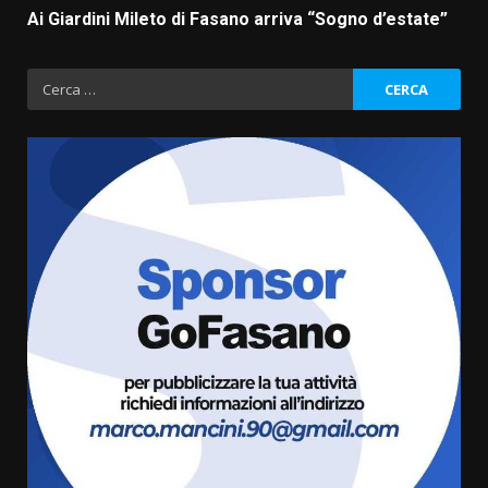
Ai Giardini Mileto di Fasano arriva “Sogno d’estate”
Ricerca
per:
“I Contestatori: Musica di
Rivoluzione”: nuovo
appuntamento con “Fasano in
Banda”
3
7 Agosto 2026 06:05
US Fasano, Scianaro: “Profonda
amarezza per esclusione dal
campionato di calcio”
7 Agosto 2026 06:00
4
Fasanese ferito a colpi di arma