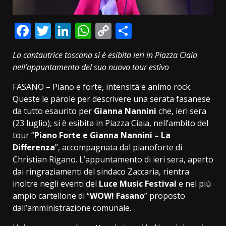
Facebook
Twitter
LinkedIn
WhatsApp
Copy
Condividi
Link
La cantautrice toscana si è esibita ieri in Piazza Ciaia
nell’appuntamento del suo nuovo tour estivo
FASANO – Piano e forte, intensità e animo rock.
Queste le parole per descrivere una serata fasanese
da tutto esaurito per
Gianna Nannini
che, ieri sera
(23 luglio), si è esibita in Piazza Ciaia, nell’ambito del
tour “
Piano Forte e Gianna Nannini – La
Differenza
”, accompagnata dal pianoforte di
Christian Rigano. L’appuntamento di ieri sera, aperto
dai ringraziamenti del sindaco Zaccaria, rientra
inoltre negli eventi del
Luce Music Festival
e nel più
ampio cartellone di “
WOW! Fasano
” proposto
dall’amministrazione comunale.