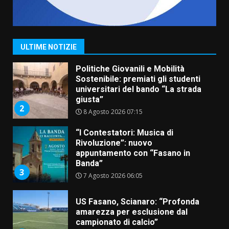
Politiche Giovanili e Mobilità
Sostenibile: premiati gli studenti
universitari del bando “La strada
giusta”
ULTIME NOTIZIE
2
8 Agosto 2026 07:15
“I Contestatori: Musica di
Rivoluzione”: nuovo
appuntamento con “Fasano in
Banda”
3
7 Agosto 2026 06:05
US Fasano, Scianaro: “Profonda
amarezza per esclusione dal
campionato di calcio”
7 Agosto 2026 06:00
4
Fasanese ferito a colpi di arma
da fuoco