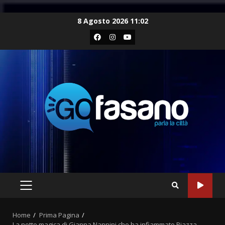
Skip
8 Agosto 2026 11:02
to
Facebook
Instagram
Youtube
content
PRIMARY
MENU
Home
Prima Pagina
La notte magica di Gianna Nannini che ha infiammato Piazza