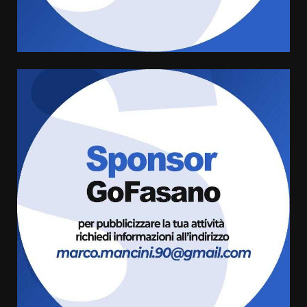
da fuoco
6 Agosto 2026 18:13
5
Carta d’identità: continua il piano
di aperture straordinarie del
Comune di Fasano
6 Agosto 2026 14:16
6
Grazia Neglia, coordinatrice
cittadina di Fratelli d’Italia,
pronta a tornare in Consiglio
comunale
7
6 Agosto 2026 08:00
Savelletri in festa, domani sera
grande spettacolo con Uccio De
Santis
8 Agosto 2026 07:30
1