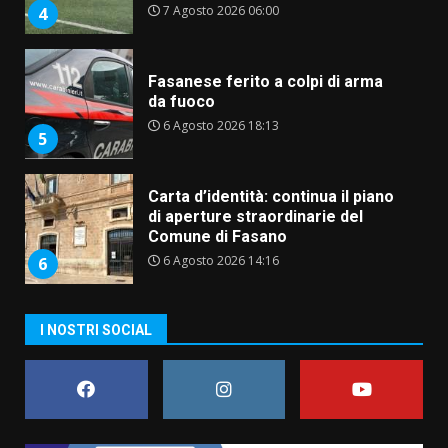
6 Agosto 2026 18:13
5
Carta d’identità: continua il piano
di aperture straordinarie del
Comune di Fasano
6 Agosto 2026 14:16
6
Grazia Neglia, coordinatrice
cittadina di Fratelli d’Italia,
pronta a tornare in Consiglio
comunale
7
6 Agosto 2026 08:00
Savelletri in festa, domani sera
I NOSTRI SOCIAL
grande spettacolo con Uccio De
Santis
8 Agosto 2026 07:30
1
Politiche Giovanili e Mobilità