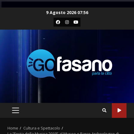
Skip
9 Agosto 2026 07:56
to
Facebook
Instagram
Youtube
content
PRIMARY
MENU
Home
Cultura e Spettacolo
La “Festa della Musica 2019” al Museo e Parco Archeologico di