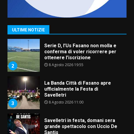
Grande successo per la “Sagra
del Pesce Spada” a Savelletri
9 Agosto 2026 07:32
1
ULTIME NOTIZIE
Serie D, l’Us Fasano non molla e
conferma di voler ricorrere per
ottenere l’iscrizione
8 Agosto 2026 19:55
2
La Banda Città di Fasano apre
ufficialmente la Festa di
Savelletri
8 Agosto 2026 11:00
3
Savelletri in festa, domani sera
grande spettacolo con Uccio De
Santis