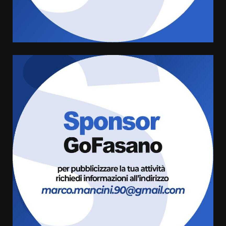
Santis
8 Agosto 2026 07:30
4
Politiche Giovanili e Mobilità
Sostenibile: premiati gli studenti
universitari del bando “La strada
giusta”
5
8 Agosto 2026 07:15
“I Contestatori: Musica di
Rivoluzione”: nuovo
appuntamento con “Fasano in
Banda”
6
7 Agosto 2026 06:05
US Fasano, Scianaro: “Profonda
amarezza per esclusione dal
campionato di calcio”
7 Agosto 2026 06:00
7