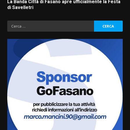
La Banda Città di Fasano apre ufficialmente la Festa
di Savelletri
Ricerca
per:
La Banda Città di Fasano apre
ufficialmente la Festa di
Savelletri
8 Agosto 2026 11:00
3
Savelletri in festa, domani sera
grande spettacolo con Uccio De