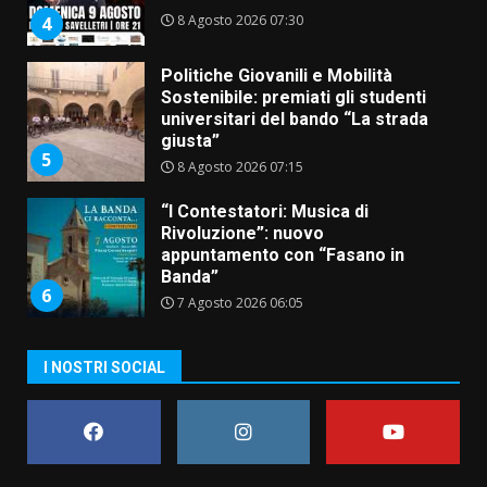
8 Agosto 2026 07:30
4
Politiche Giovanili e Mobilità
Sostenibile: premiati gli studenti
universitari del bando “La strada
giusta”
5
8 Agosto 2026 07:15
“I Contestatori: Musica di
Rivoluzione”: nuovo
appuntamento con “Fasano in
Banda”
6
7 Agosto 2026 06:05
US Fasano, Scianaro: “Profonda
I NOSTRI SOCIAL
amarezza per esclusione dal
campionato di calcio”
7 Agosto 2026 06:00
7