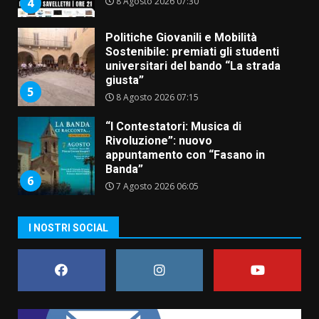
8 Agosto 2026 07:30
4
Politiche Giovanili e Mobilità
Sostenibile: premiati gli studenti
universitari del bando “La strada
giusta”
5
8 Agosto 2026 07:15
“I Contestatori: Musica di
Rivoluzione”: nuovo
appuntamento con “Fasano in
Banda”
6
7 Agosto 2026 06:05
US Fasano, Scianaro: “Profonda
I NOSTRI SOCIAL
amarezza per esclusione dal
campionato di calcio”
7 Agosto 2026 06:00
7
Grande successo per la “Sagra