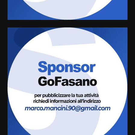
8 Agosto 2026 07:30
4
Politiche Giovanili e Mobilità
Sostenibile: premiati gli studenti
universitari del bando “La strada
giusta”
5
8 Agosto 2026 07:15
“I Contestatori: Musica di
Rivoluzione”: nuovo
appuntamento con “Fasano in
Banda”
6
7 Agosto 2026 06:05
US Fasano, Scianaro: “Profonda
amarezza per esclusione dal
campionato di calcio”
7 Agosto 2026 06:00
7