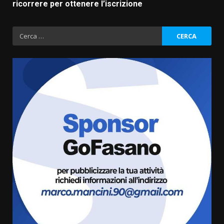
ricorrere per ottenere l’iscrizione
Ricerca
per:
La Banda Città di Fasano apre
ufficialmente la Festa di
Savelletri
8 Agosto 2026 11:00
3
Savelletri in festa, domani sera
grande spettacolo con Uccio De
Santis