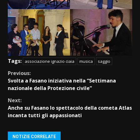
Tags:
associazione ignazio ciaia
musica
saggio
Continue
Previous:
Svolta a Fasano iniziativa nella “Settimana
Reading
nazionale della Protezione civile”
Next:
Anche su Fasano lo spettacolo della cometa Atlas
incanta tutti gli appassionati
NOTIZIE CORRELATE