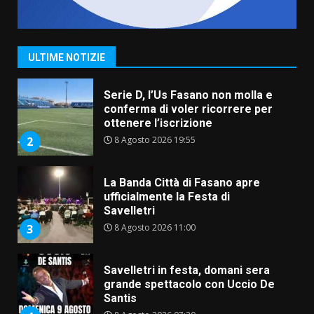
Grande successo per la “Sagra
del Pesce Spada” a Savelletri
9 Agosto 2026 07:32
1
ULTIME NOTIZIE
Serie D, l’Us Fasano non molla e
conferma di voler ricorrere per
ottenere l’iscrizione
8 Agosto 2026 19:55
2
La Banda Città di Fasano apre
ufficialmente la Festa di
Savelletri
8 Agosto 2026 11:00
3
Savelletri in festa, domani sera
grande spettacolo con Uccio De
Santis