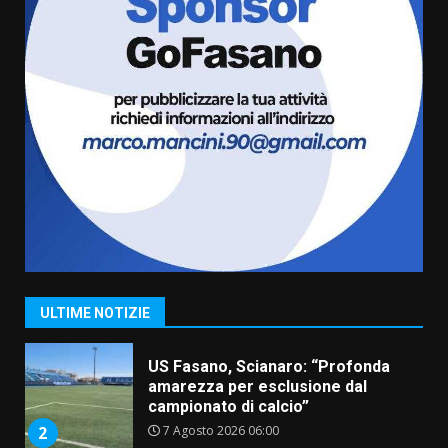
l’avviso per la gestione
condivisa della Villetta di
6
Laureto
6 Agosto 2026 06:20
La magia del Minareto e la prima
assoluta de “L’Albergo
Belvedere. Il rapimento”
6 Agosto 2026 06:15
7
“I Contestatori: Musica di
Rivoluzione”: nuovo
appuntamento con “Fasano in
Banda”
1
ULTIME NOTIZIE
7 Agosto 2026 06:05
US Fasano, Scianaro: “Profonda
amarezza per esclusione dal
campionato di calcio”
7 Agosto 2026 06:00
2