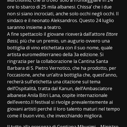
ore lo sbarco di 25 mila albanesi. Chissa’ che i due
non si siano incrociati, anche solo occhi negli occhi. Il
sindaco e il neonato Aleksandros. Questo 24 luglio
saranno insieme a teatro.
A fine spettacolo il giovane riceverà dall’attore
Ettore
Bassi,
più che un premio, un augurio ovvero una
bottiglia di vino etichettata con il suo nome, quale
artista euromediterraneo della 3a edizione. Si
ringrazia per la collaborazione la Cantina Santa
Barbara di S. Pietro Vernotico, che ha prodotto, per
l’occasione, anche un’altra bottiglia che, quest’anno,
recherà sull’etichetta una citazione sul tema
dell’Ospitalità, tratta dal Kanun, dell’Ambasciatore
albanese Anila Bitri Lana, ospite internazionale
dell’evento.Il festival si rivolge prevalentemente ai
giovani artisti perché il loro talento maturi nel tempo
come il buon vino, che invecchiando migliora.
Il tutto alla presenza di Gentiana Mburimi – Ministro