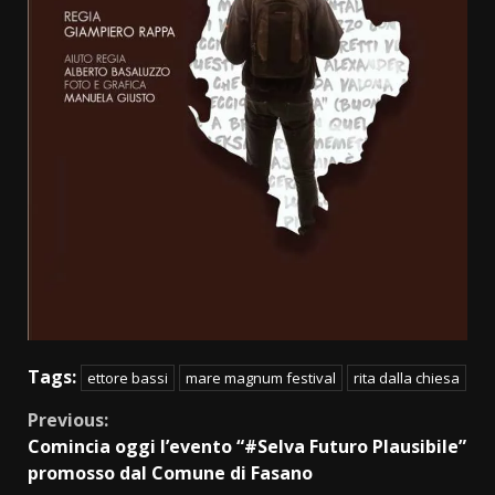
Tags:
ettore bassi
mare magnum festival
rita dalla chiesa
Continue
Previous:
Comincia oggi l’evento “#Selva Futuro Plausibile”
Reading
promosso dal Comune di Fasano