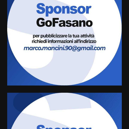
Fasanese ferito a colpi di arma
da fuoco
6 Agosto 2026 18:13
3
Carta d’identità: continua il piano
di aperture straordinarie del
Comune di Fasano
6 Agosto 2026 14:16
4
Grazia Neglia, coordinatrice
cittadina di Fratelli d’Italia,
pronta a tornare in Consiglio
comunale
5
6 Agosto 2026 08:00
Cura dei beni comuni e
cittadinanza attiva: online