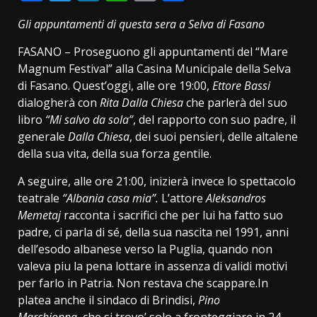
Link
Gli appuntamenti di questa sera a Selva di Fasano
FASANO – Proseguono gli appuntamenti del “Mare
Magnum Festival” alla Casina Municipale della Selva
di Fasano. Quest’oggi, alle ore 19:00,
Ettore Bassi
dialogherà con
Rita Dalla Chiesa
che parlerà del suo
libro
“Mi salvo da sola”
, del rapporto con suo padre, il
generale
Dalla Chiesa
, dei suoi pensieri, delle altalene
della sua vita, della sua forza gentile.
A seguire, alle ore 21:00, inizierà invece lo spettacolo
teatrale
“Albania casa mia”.
L’attore
Aleksandros
Memetaj
racconta i sacrifici che per lui ha fatto suo
padre, ci parla di sé, della sua nascita nel 1991, anni
dell’esodo albanese verso la Puglia, quando non
valeva piu la pena lottare in assenza di validi motivi
per farlo in Patria. Non restava che scappare.In
platea anche il sindaco di Brindisi,
Pino
Marchionna,
che si trovo’ solo a fronteggiare in 24