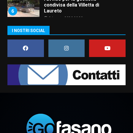
condivisa della Villetta di
6
Laureto
6 Agosto 2026 06:20
La magia del Minareto e la prima
I NOSTRI SOCIAL
assoluta de “L’Albergo
Belvedere. Il rapimento”
6 Agosto 2026 06:15
7
“I Contestatori: Musica di
Rivoluzione”: nuovo
appuntamento con “Fasano in
Banda”
1
7 Agosto 2026 06:05
US Fasano, Scianaro: “Profonda
amarezza per esclusione dal
campionato di calcio”
7 Agosto 2026 06:00
2