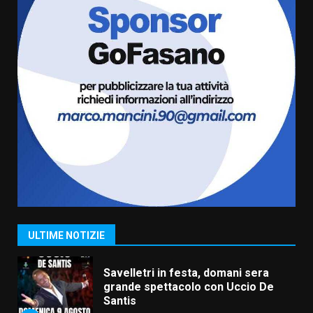
Fasanese ferito a colpi di arma
da fuoco
6 Agosto 2026 18:13
6
Carta d’identità: continua il piano
di aperture straordinarie del
Comune di Fasano
6 Agosto 2026 14:16
7
La Banda Città di Fasano apre
ufficialmente la Festa di
Savelletri
8 Agosto 2026 11:00
1
ULTIME NOTIZIE
Savelletri in festa, domani sera
grande spettacolo con Uccio De
Santis