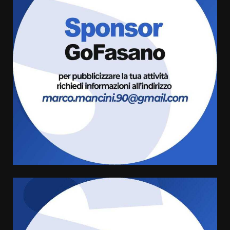
Politiche Giovanili e Mobilità
Sostenibile: premiati gli studenti
universitari del bando “La strada
giusta”
3
8 Agosto 2026 07:15
“I Contestatori: Musica di
Rivoluzione”: nuovo
appuntamento con “Fasano in
Banda”
4
7 Agosto 2026 06:05
US Fasano, Scianaro: “Profonda
amarezza per esclusione dal
campionato di calcio”
7 Agosto 2026 06:00
5