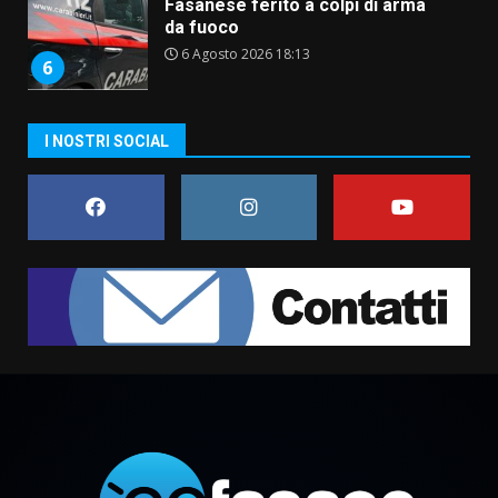
Fasanese ferito a colpi di arma
da fuoco
6 Agosto 2026 18:13
6
Carta d’identità: continua il piano
I NOSTRI SOCIAL
di aperture straordinarie del
Comune di Fasano
6 Agosto 2026 14:16
7
La Banda Città di Fasano apre
ufficialmente la Festa di
Savelletri
8 Agosto 2026 11:00
1
Savelletri in festa, domani sera
grande spettacolo con Uccio De
Santis
8 Agosto 2026 07:30
2