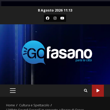
Skip
8 Agosto 2026 11:13
to
Facebook
Instagram
Youtube
content
PRIMARY
MENU
Home
Cultura e Spettacolo
I “White Sound Gospel” in concerto a Pezze di Greco