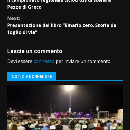
Il campionato regionale ciclocross di scena a
Reading
Pezze di Greco
Next:
Presentazione del libro “Binario zero. Storie da
foglio di via”
Lascia un commento
Devi essere
connesso
per inviare un commento.
NOTIZIE CORRELATE