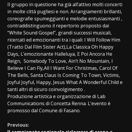
Il gruppo in questione ha già all’attivo molti concerti
in molte città pugliesi e non. Arrangiamenti brillanti,
coreografie spumeggianti e melodie entusiasmanti ,
contraddistinguono il repertorio proposto dai
“White Sound Gospel”, grandi successi musicali,
ricercati ed emozionanti tra i quali: I Will Follow Him
(Tratto Dal Film Sister Act),La Classica Oh Happy
Days, L’emozionante Halleluya, E Poi Ancora He
Reign, Somebody To Love, Ain’t No Mountain, I
Believe I Can Fly,All I Want For Christmas, Carol Of
The Bells, Santa Claus Is Coming To Town, Victims,
Joyful Joyful, Happy, Jesus What A Wonderful Child e
tanti altri di sicuro coinvolgimento .
Produzione artistica e organizzazione di Lab
Communications di Concetta Renna. L’evento è
promosso dal Comune di Fasano.
Continue
Previous: